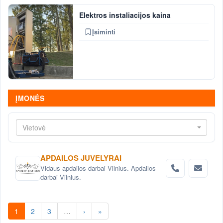
Elektros instaliacijos kaina
Įsiminti
ĮMONĖS
Vietovė
APDAILOS JUVELYRAI
Vidaus apdailos darbai Vilnius. Apdailos
darbai Vilnius.
1
2
3
…
›
»