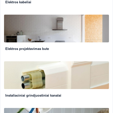
Elektros kabeliai
Elektros projektavimas bute
Instaliaciniai grindjuostiniai kanalai