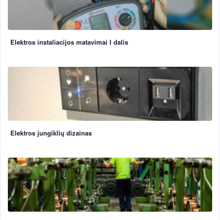
Elektros instaliacijos matavimai I dalis
Elektros jungiklių dizainas