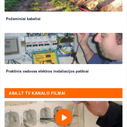
Požeminiai kabeliai
Praktinis vadovas elektros instaliacijos patikrai
ASA.LT TV KANALO FILMAI