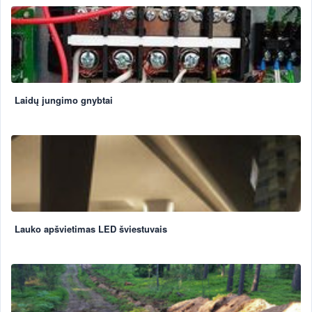
Laidų jungimo gnybtai
Lauko apšvietimas LED šviestuvais