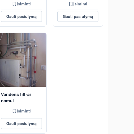
Įsiminti
Įsiminti
Gauti pasiūlymą
Gauti pasiūlymą
Vandens filtrai
namui
Įsiminti
Gauti pasiūlymą