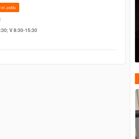
 el. paštu
t
6:30; V 8:30-15:30