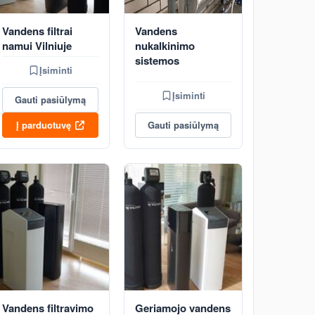
Vandens filtrai
Vandens
namui Vilniuje
nukalkinimo
sistemos
Įsiminti
Įsiminti
Gauti pasiūlymą
Į parduotuvę
Gauti pasiūlymą
Vandens filtravimo
Geriamojo vandens