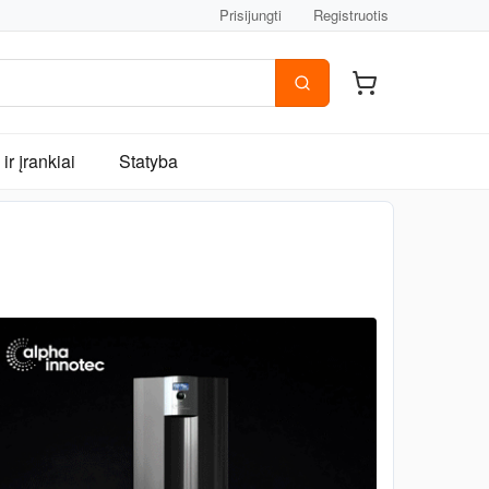
Prisijungti
Registruotis
ir įrankiai
Statyba