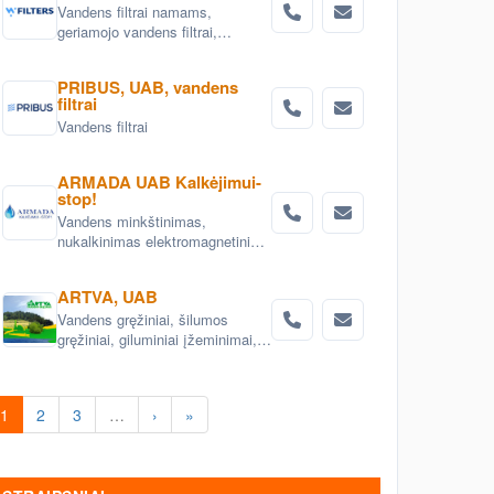
Vandens filtrai namams,
geriamojo vandens filtrai,
vandens minkštinimo filtrai,
vandens nugeležinimo filtrai,
PRIBUS, UAB, vandens
anglies vandens filtrai,
filtrai
mechaniniai vandens filtrai,
Vandens filtrai
kasetiniai vandens filtrai,
vandens filtrai biurams,
pramoniniai vandens filtrai.
ARMADA UAB Kalkėjimui-
stop!
Vandens minkštinimas,
nukalkinimas elektromagnetiniais
įrenginiais. Elektromagnetinis
vandens nukalkintojas,
ARTVA, UAB
elektromagnetinis vandens
Vandens gręžiniai, šilumos
nukalkintojas, Elektroniniai
gręžiniai, giluminiai įžeminimai,
vandens minkštinimo įrenginiai
vandens tiekimo sistemos,
AntiCa .
vandens filtrai, nuotekų šalinimo
sistemos, projektavimas .
1
2
3
…
›
»