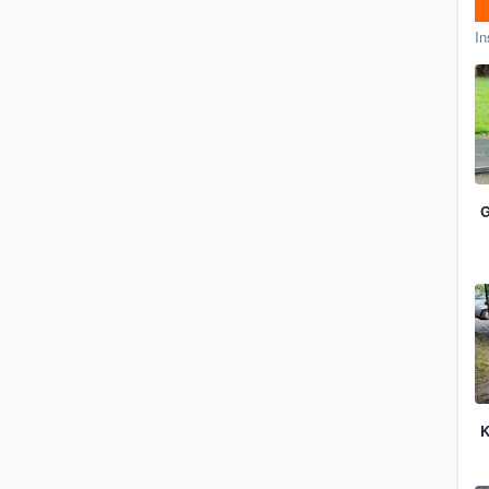
In
G
K