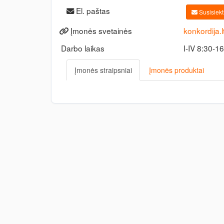
El. paštas
Susisiekti
Įmonės svetainės
konkordija.l
Darbo laikas
I-IV 8:30-1
Įmonės straipsniai
Įmonės produktai