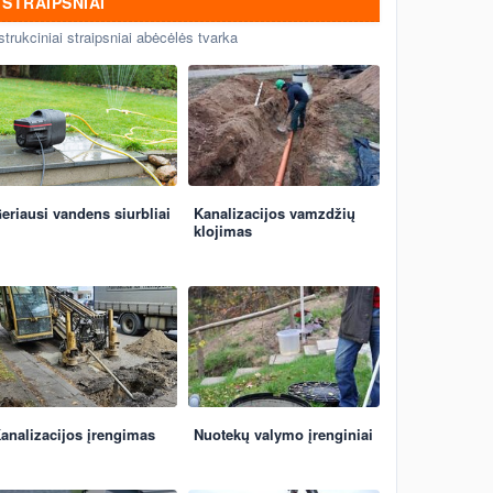
STRAIPSNIAI
strukciniai straipsniai abėcėlės tvarka
eriausi vandens siurbliai
Kanalizacijos vamzdžių
klojimas
analizacijos įrengimas
Nuotekų valymo įrenginiai