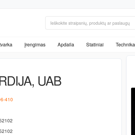
tvarka
Įrengimas
Apdaila
Statiniai
Technika 
DIJA, UAB
 96-410
452102
452102