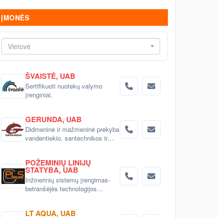
ĮMONĖS
Vietovė
ŠVAISTĖ, UAB
Sertifikuoti nuotekų valymo
įrenginiai.
GERUNDA, UAB
Didmeninė ir mažmeninė prekyba
vandentiekio, santechnikos ir
šildymo prekėmis Kaune
POŽEMINIŲ LINIJŲ
STATYBA, UAB
Inžinerinių sistemų įrengimas-
betranšėjės technologijos
Kaunas
LT AQUA, UAB