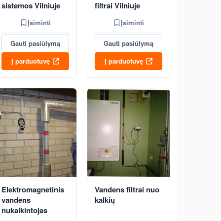
sistemos Vilniuje
filtrai Vilniuje
Įsiminti
Įsiminti
Gauti pasiūlymą
Gauti pasiūlymą
Į parduotuvę
Į parduotuvę
Elektromagnetinis
Vandens filtrai nuo
vandens
kalkių
nukalkintojas