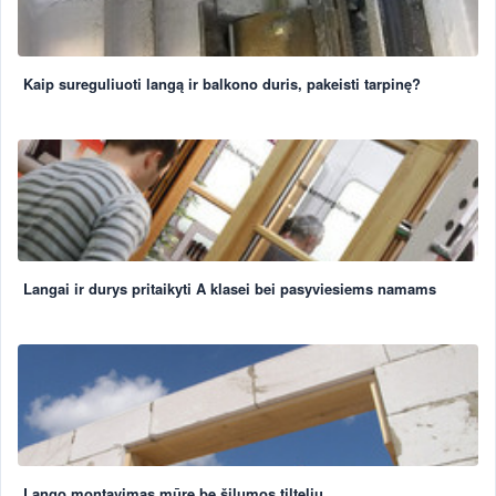
Kaip sureguliuoti langą ir balkono duris, pakeisti tarpinę?
Langai ir durys pritaikyti A klasei bei pasyviesiems namams
Lango montavimas mūre be šilumos tiltelių