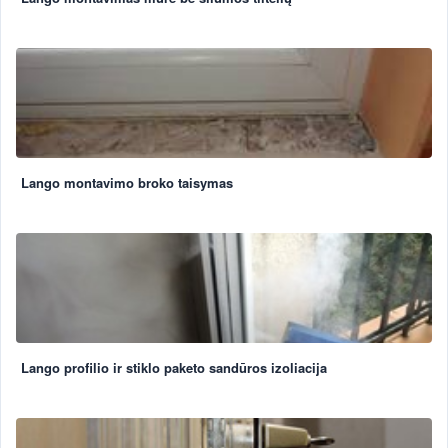
Lango montavimo broko taisymas
Lango profilio ir stiklo paketo sandūros izoliacija