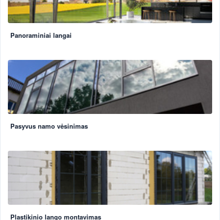
Panoraminiai langai
Pasyvus namo vėsinimas
Plastikinio lango montavimas