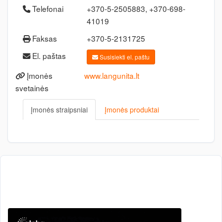
Telefonai
+370-5-2505883, +370-698-
41019
Faksas
+370-5-2131725
El. paštas
Susisiekti el. paštu
Įmonės
www.langunita.lt
svetainės
Įmonės straipsniai
Įmonės produktai