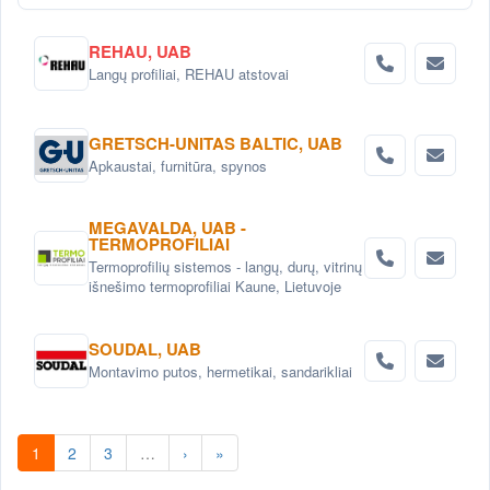
REHAU, UAB
Langų profiliai, REHAU atstovai
GRETSCH-UNITAS BALTIC, UAB
Apkaustai, furnitūra, spynos
MEGAVALDA, UAB -
TERMOPROFILIAI
Termoprofilių sistemos - langų, durų, vitrinų
išnešimo termoprofiliai Kaune, Lietuvoje
SOUDAL, UAB
Montavimo putos, hermetikai, sandarikliai
1
2
3
…
›
»