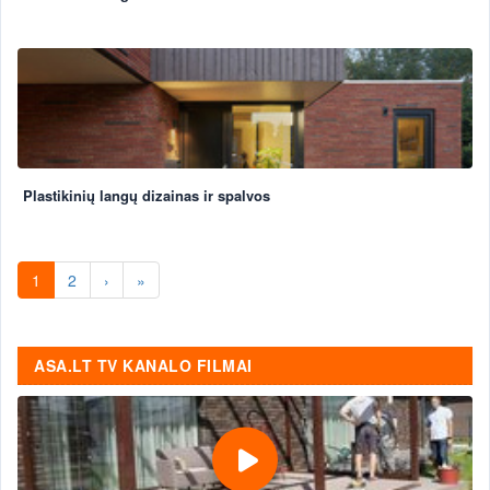
Plastikinių langų dizainas ir spalvos
1
2
›
»
ASA.LT TV KANALO FILMAI