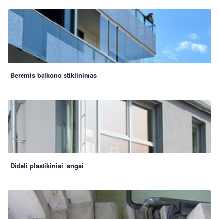
Berėmis balkono stiklinimas
Dideli plastikiniai langai