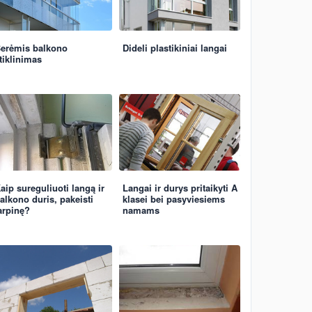
erėmis balkono
Dideli plastikiniai langai
tiklinimas
aip sureguliuoti langą ir
Langai ir durys pritaikyti A
alkono duris, pakeisti
klasei bei pasyviesiems
arpinę?
namams