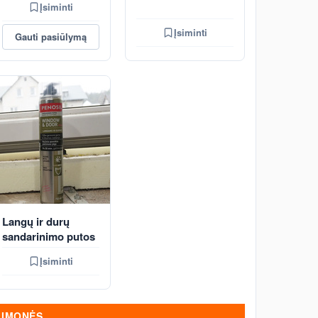
Įsiminti
Įsiminti
Gauti pasiūlymą
Langų ir durų
sandarinimo putos
Įsiminti
ĮMONĖS