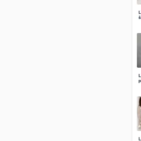
L
š
L
p
L