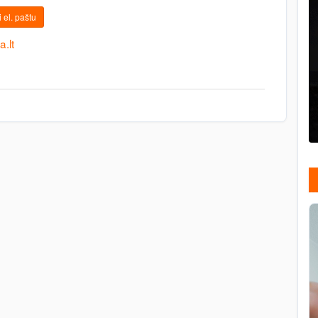
 el. paštu
a.lt