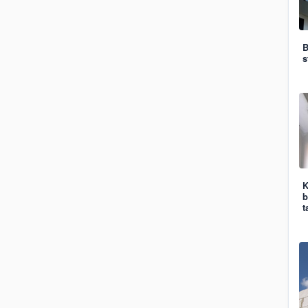
B
s
K
b
t