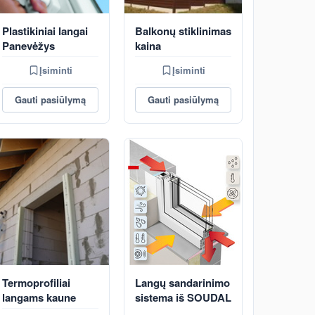
Plastikiniai langai
Balkonų stiklinimas
Panevėžys
kaina
Įsiminti
Įsiminti
Gauti pasiūlymą
Gauti pasiūlymą
Termoprofiliai
Langų sandarinimo
langams kaune
sistema iš SOUDAL