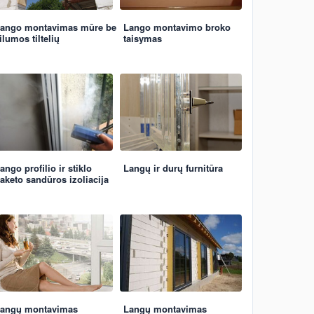
ango montavimas mūre be
Lango montavimo broko
ilumos tiltelių
taisymas
ango profilio ir stiklo
Langų ir durų furnitūra
aketo sandūros izoliacija
angų montavimas
Langų montavimas