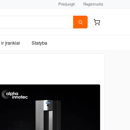
Prisijungti
Registruotis
ir įrankiai
Statyba