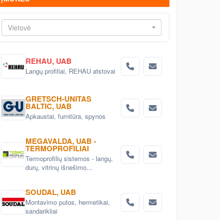
Vietovė
REHAU, UAB
Langų profiliai, REHAU atstovai
GRETSCH-UNITAS
BALTIC, UAB
Apkaustai, furnitūra, spynos
MEGAVALDA, UAB -
TERMOPROFILIAI
Termoprofilių sistemos - langų,
durų, vitrinų išnešimo
termoprofiliai Kaune, Lietuvoje
SOUDAL, UAB
Montavimo putos, hermetikai,
sandarikliai