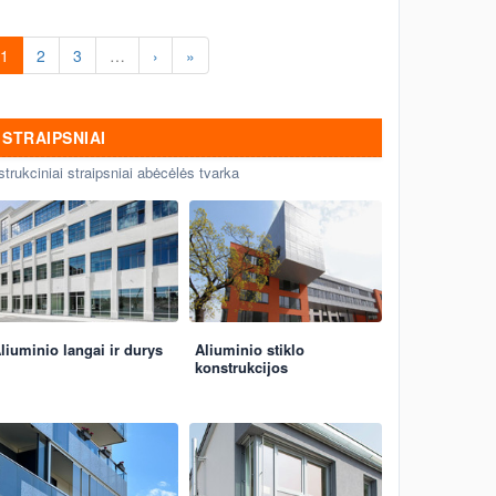
1
2
3
…
›
»
STRAIPSNIAI
strukciniai straipsniai abėcėlės tvarka
liuminio langai ir durys
Aliuminio stiklo
konstrukcijos