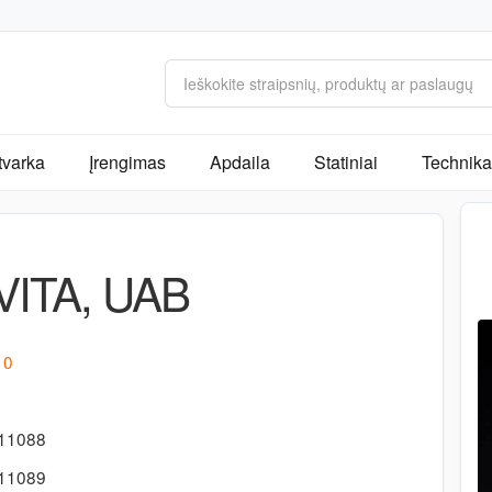
tvarka
Įrengimas
Apdaila
Statiniai
Technika 
ITA, UAB
10
411088
411089