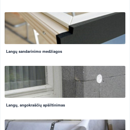
Langų sandarinimo medžiagos
Langų, angokraščių apšiltinimas