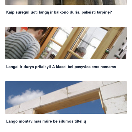
Kaip sureguliuoti langą ir balkono duris, pakeisti tarpinę?
Langai ir durys pritaikyti A klasei bei pasyviesiems namams
Lango montavimas mūre be šilumos tiltelių