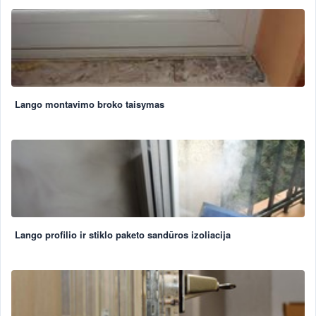
Lango montavimo broko taisymas
Lango profilio ir stiklo paketo sandūros izoliacija