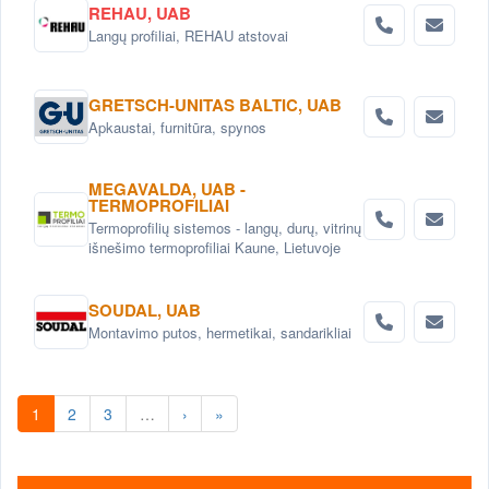
REHAU, UAB
Langų profiliai, REHAU atstovai
GRETSCH-UNITAS BALTIC, UAB
Apkaustai, furnitūra, spynos
MEGAVALDA, UAB -
TERMOPROFILIAI
Termoprofilių sistemos - langų, durų, vitrinų
išnešimo termoprofiliai Kaune, Lietuvoje
SOUDAL, UAB
Montavimo putos, hermetikai, sandarikliai
1
2
3
…
›
»