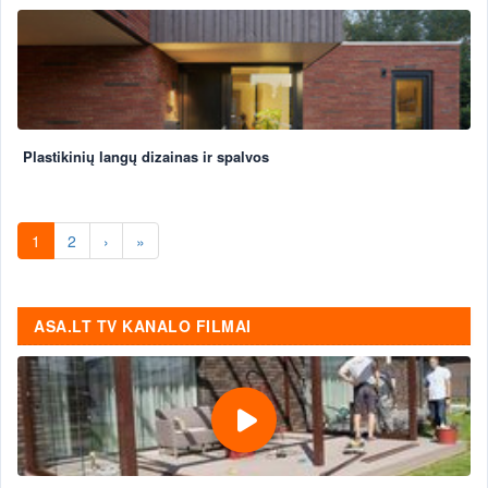
Plastikinių langų dizainas ir spalvos
1
2
›
»
ASA.LT TV KANALO FILMAI