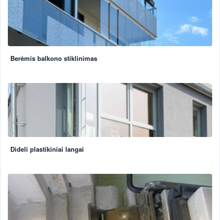
Berėmis balkono stiklinimas
Dideli plastikiniai langai