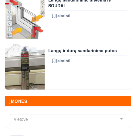
SOUDAL
Įsiminti
Langų ir durų sandarinimo putos
Įsiminti
ĮMONĖS
Vietovė