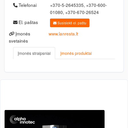
Telefonai
+370-5-2645335, +370-600-
01080, +370-670-26524
El. paštas
Susisiekti el. paštu
Įmonės
www.lanresta.lt
svetainės
Įmonės straipsniai
Įmonės produktai