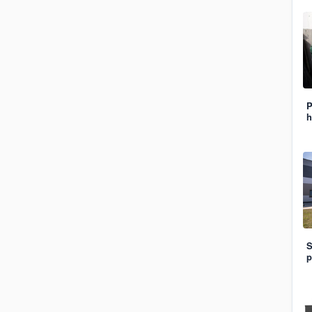
P
h
S
p