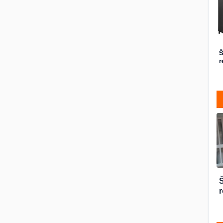
Š
r
r