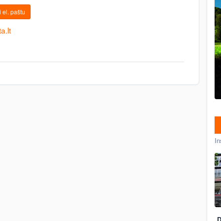
 el. paštu
a.lt
In
D