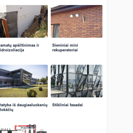
amatų apšiltinimas ir
Sieniniai mini
idroizoliacija
rekuperatoriai
tatyba iš daugiasluoksnių
Stikliniai fasadai
lokščių