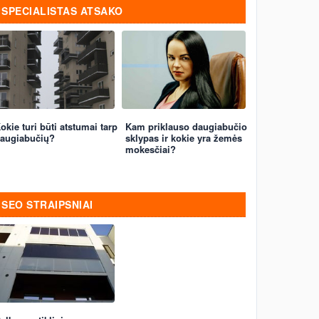
SPECIALISTAS ATSAKO
okie turi būti atstumai tarp
Kam priklauso daugiabučio
augiabučių?
sklypas ir kokie yra žemės
mokesčiai?
SEO STRAIPSNIAI