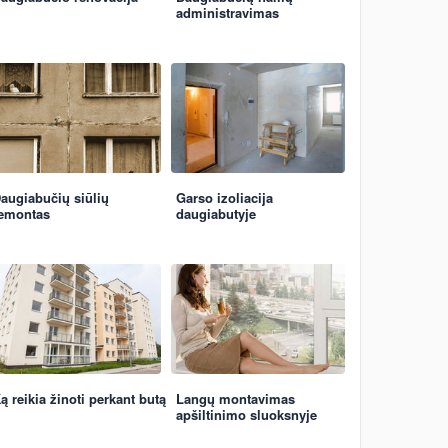
administravimas
augiabučių siūlių
Garso izoliacija
emontas
daugiabutyje
ą reikia žinoti perkant butą
Langų montavimas
apšiltinimo sluoksnyje