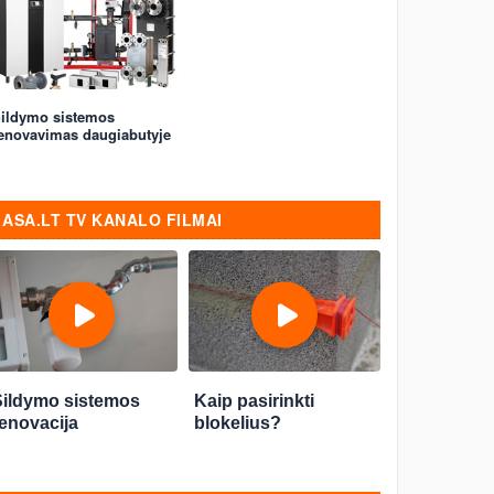
ildymo sistemos
enovavimas daugiabutyje
ASA.LT TV KANALO FILMAI
Šildymo sistemos
Kaip pasirinkti
enovacija
blokelius?