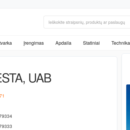
tvarka
Įrengimas
Apdaila
Statiniai
Technika 
STA, UAB
 71
-79334
-79333