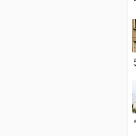
D
r
K