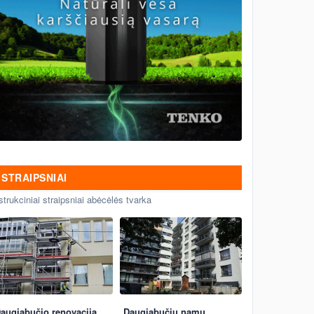
STRAIPSNIAI
strukciniai straipsniai abėcėlės tvarka
augiabučio renovacija
Daugiabučių namų