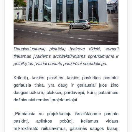
Daugiasluoksnių plokščių įvairovė didelė, surasti
tinkamas įvairiems architektūriniams sprendimams ir
pritaikytas įvairiai pastatų paskirčiai nesudėtinga.
Kriterijų, kokios plokštės, kokios paskirties pastatui
geriausia tinka, yra daug ir geriausiai juos žino
daugiasluoksnių plokščių pardavėjai, kurių patarimais
dažniausiai remiasi projektuotojai.
„Pirmiausia su projektuotoju išsiaiškiname pastato
paskirtį, aplinkos pobūdį, keliamus vidaus
mikroklimato reikalavimus, gaisrinės saugos klasę,