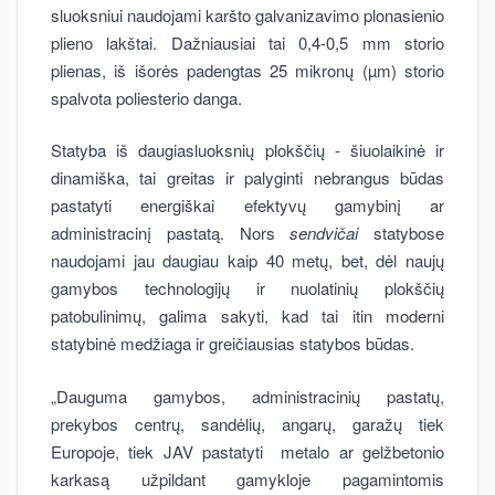
sluoksniui naudojami karšto galvanizavimo plonasienio
plieno lakštai. Dažniausiai tai 0,4-0,5 mm storio
plienas, iš išorės padengtas 25 mikronų (µm) storio
spalvota poliesterio danga.
Statyba iš daugiasluoksnių plokščių - šiuolaikinė ir
dinamiška, tai greitas ir palyginti nebrangus būdas
pastatyti energiškai efektyvų gamybinį ar
administracinį pastatą. Nors
sendvičai
statybose
naudojami jau daugiau kaip 40 metų, bet, dėl naujų
gamybos technologijų ir nuolatinių plokščių
patobulinimų, galima sakyti, kad tai itin moderni
statybinė medžiaga ir greičiausias statybos būdas.
„Dauguma gamybos, administracinių pastatų,
prekybos centrų, sandėlių, angarų, garažų tiek
Europoje, tiek JAV pastatyti metalo ar gelžbetonio
karkasą užpildant gamykloje pagamintomis