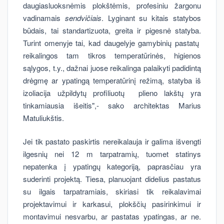
daugiasluoksnėmis plokštėmis, profesiniu žargonu
vadinamais
sendvičiais
. Lyginant su kitais statybos
būdais, tai standartizuota, greita ir pigesnė statyba.
Turint omenyje tai, kad daugelyje gamybinių pastatų
reikalingos tam tikros temperatūrinės, higienos
sąlygos, t.y., dažnai juose reikalinga palaikyti padidintą
drėgmę ar ypatingą temperatūrinį režimą, statyba iš
izoliacija užpildytų profiliuotų plieno lakštų yra
tinkamiausia išeitis",- sako architektas Marius
Matuliukštis.
Jei tik pastato paskirtis nereikalauja ir galima išvengti
ilgesnių nei 12 m tarpatramių, tuomet statinys
nepatenka į ypatingų kategoriją, paprasčiau yra
suderinti projektą. Tiesa, planuojant didelius pastatus
su ilgais tarpatramiais, skiriasi tik reikalavimai
projektavimui ir karkasui, plokščių pasirinkimui ir
montavimui nesvarbu, ar pastatas ypatingas, ar ne.