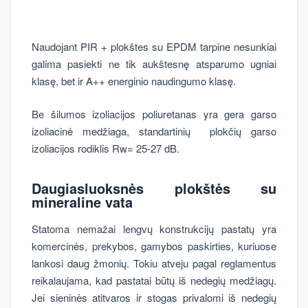
Naudojant PIR + plokštes su EPDM tarpine nesunkiai
galima pasiekti ne tik aukštesnę atsparumo ugniai
klasę, bet ir A++ energinio naudingumo klasę.
Be šilumos izoliacijos poliuretanas yra gera garso
izoliacinė medžiaga, standartinių plokčių garso
izoliacijos rodiklis Rw= 25-27 dB.
Daugiasluoksnės plokštės su
mineraline vata
Statoma nemažai lengvų konstrukcijų pastatų yra
komercinės, prekybos, gamybos paskirties, kuriuose
lankosi daug žmonių. Tokiu atveju pagal reglamentus
reikalaujama, kad pastatai būtų iš nedegių medžiagų.
Jei sieninės atitvaros ir stogas privalomi iš nedegių