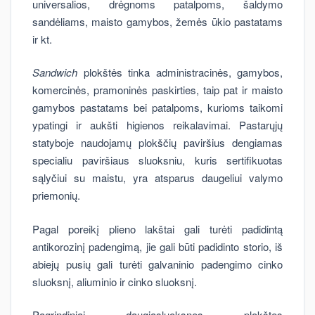
universalios, drėgnoms patalpoms, šaldymo
sandėliams, maisto gamybos, žemės ūkio pastatams
ir kt.
Sandwich
plokštės tinka administracinės, gamybos,
komercinės, pramoninės paskirties, taip pat ir maisto
gamybos pastatams bei patalpoms, kurioms taikomi
ypatingi ir aukšti higienos reikalavimai. Pastarųjų
statyboje naudojamų plokščių paviršius dengiamas
specialiu paviršiaus sluoksniu, kuris sertifikuotas
sąlyčiui su maistu, yra atsparus daugeliui valymo
priemonių.
Pagal poreikį plieno lakštai gali turėti padidintą
antikorozinį padengimą, jie gali būti padidinto storio, iš
abiejų pusių gali turėti galvaninio padengimo cinko
sluoksnį, aliuminio ir cinko sluoksnį.
Pagrindiniai daugiasluoksnes plokštes