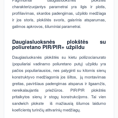
charakterizuojantys parametrai yra ilgis ir plotis,
profiliavimas, skardos padengimas, užpildo medžiaga
ir jos storis, plokštės svoris, gaisrinis atsparumas,
galimos apkrovos, šiluminiai parametrai.
Daugiasluoksnės plokštės su
poliuretano PIR/PIR+ užpildu
Daugiasluoksnės plokštės su kietu poliizocianurato
(populiariai vadinamo poliuretano putų) užpildu yra
pačios populiariausios, nes palyginti su kitomis sienų
konstruktyvo medžiagomis jos šiltos, jų montavimas
greitas, paviršiaus padengimas atsparus ir ilgaamžis,
nereikalaujantis priežiūros. PIR/PIR plokštės
pritaikytos sienų ir stogų konstrukcijoms. Tai vien
sandwich plokste iš mažiausią šilumos laidumo
koeficientą turinčių atitvarinių medžiagų.