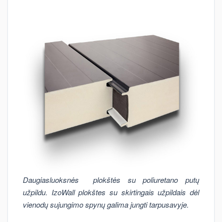
Daugiasluoksnės plokštės su poliuretano putų
užpildu. IzoWall plokštes su skirtingais užpildais dėl
vienodų sujungimo spynų galima jungti tarpusavyje.