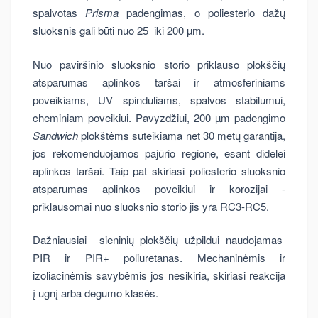
spalvotas
Prisma
padengimas, o poliesterio dažų
sluoksnis gali būti nuo 25 iki 200 µm.
Nuo paviršinio sluoksnio storio priklauso plokščių
atsparumas aplinkos taršai ir atmosferiniams
poveikiams, UV spinduliams, spalvos stabilumui,
cheminiam poveikiui. Pavyzdžiui, 200 µm padengimo
Sandwich
plokštėms suteikiama net 30 metų garantija,
jos rekomenduojamos pajūrio regione, esant didelei
aplinkos taršai. Taip pat skiriasi poliesterio sluoksnio
atsparumas aplinkos poveikiui ir korozijai -
priklausomai nuo sluoksnio storio jis yra RC3-RC5.
Dažniausiai sieninių plokščių užpildui naudojamas
PIR ir PIR+ poliuretanas. Mechaninėmis ir
izoliacinėmis savybėmis jos nesikiria, skiriasi reakcija
į ugnį arba degumo klasės.