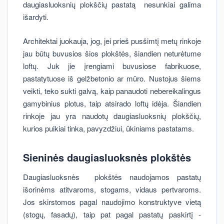
daugiasluoksnių plokščių pastatą nesunkiai galima
išardyti.
Architektai juokauja, jog, jei prieš pusšimtį metų rinkoje
jau būtų buvusios šios plokštės, šiandien neturėtume
loftų. Juk jie įrengiami buvusiose fabrikuose,
pastatytuose iš gelžbetonio ar mūro. Nustojus šiems
veikti, teko sukti galvą, kaip panaudoti nebereikalingus
gamybinius plotus, taip atsirado loftų idėja. Šiandien
rinkoje jau yra naudotų daugiasluoksnių plokščių,
kurios puikiai tinka, pavyzdžiui, ūkiniams pastatams.
Sieninės daugiasluoksnės plokštės
Daugiasluoksnės plokštės naudojamos pastatų
išorinėms atitvaroms, stogams, vidaus pertvaroms.
Jos skirstomos pagal naudojimo konstruktyve vietą
(stogų, fasadų), taip pat pagal pastatų paskirtį -