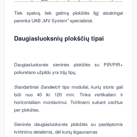
Tiek spalvą, tiek galimą plokštės ilgį atsakingai
parenka UAB „MV System" specialistai.
Daugiasluoksnių plokščių tipai
Daugiasluoksnės sieninės plokštės su PIR/PIR+
poliuretano užpildu yra trijų tipų.
S
tandartiniai
Sandwich
tipo moduliai, kurių storis gali
būti nuo 40 iki 120 mm. Tinka vertikaliam ir
horizontaliam montavimui. Tvirtinami sukant varžtus
per plokštes.
Sieninės daugiasluoksnės plokštės su paslėptomis
tvirtinimo detalėmis, dėl kurių išgaunamas