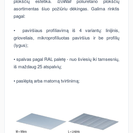
plokščių estetika.
IzoWall
poliuretano plokščių
asortimentas šiuo požiūriu dėkingas. Galima rinktis
pagal:
• paviršiaus profiliavimą iš 4 variantų: linijinis,
grioveliais, mikroprofiliuotas paviršius ir be profilių
(lygus);
• spalvas pagal RAL paletę - nuo šviesių iki tamsesnių,
iš maždaug 25 atspalvių;
• paslėptą arba matomą tvirtinimą;