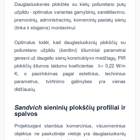
Daugiasluoksnės plokštės su kietų poliuretano putų
užpildu - optimalus variantas gamybinių, sandėliavimo,
pramoninių, administracinių, komercinių pastatų sienų
(tinka ir stogams) montavimui.
Optimalus todėl, kad daugiasluoksnių plokščių su
poliuretano užpildu (šerdimi) šiluminiai parametrai
geresni už daugelio sienų konstruktyvo medžiagų, PIR
plokščių šilumos laidumo koeficientas λ= 0,22 W/m
K, o pasirinkimas pagal estetinius, techninius
parametrus, tvirtinimo galimybes yra vienas
didžiausių.
sieninių plokščių profiliai ir
Sandvich
spalvos
Projektuojant stambius komercinius, visuomeninius
objektus ne paskutinėje vietoje yra daugiasluoksnių