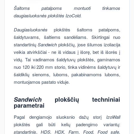
Šaltoms patalpoms montuoti tinkamos
daugiasluoksnės plokštės IzoCold.
Daugiasluoksnės
plokštės šaltoms patalpoms,
šaldytuvams, šaltiems sandėliams. Skirtingai nuo
standartinių
Sandwich
plokščių, jose šilumos izoliacija
veikia atvirkščiai - ne iš vidaus į išorę, bet iš išorės į
vidų. Tai vadinamos šaldytuvų plokštės, gaminamos
nuo 120 iki 220 mm storio, tinka vidinėms šaldytuvų ir
šaldiklių sienoms, luboms, pakabinamoms luboms,
montuojamos pastato viduje.
plokščių techniniai
Sandwich
parametrai
Pagal dengiamojo sluoksnio dažų storį
IzoWall
plokštės gali būti kelių padengimo variantų:
standartinis
,
HDS, HDX, Farm, Food, Food safe,