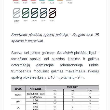
Sandwich plokščių spalvų paletėje - daugiau kaip 25
spalvos ir atspalviai.
Spalva turi įtakos galimam
Sandwich
plokščių ilgiui -
tamsėjant spalvai dėl skardos įkaitimo ir galimų
deformacijų gamintojas rekomenduoja rinktis
trumpesnius modulius: galimas maksimalus šviesių
spalvų plokštės ilgis yra 16 m, o tamsių - 9 m.