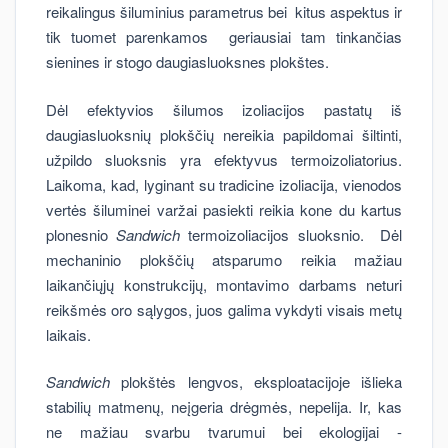
reikalingus šiluminius parametrus bei kitus aspektus ir
tik tuomet parenkamos geriausiai tam tinkančias
sienines ir stogo daugiasluoksnes plokštes.
Dėl efektyvios šilumos izoliacijos pastatų iš
daugiasluoksnių plokščių nereikia papildomai šiltinti,
užpildo sluoksnis yra efektyvus termoizoliatorius.
Laikoma, kad, lyginant su tradicine izoliacija, vienodos
vertės šiluminei varžai pasiekti reikia kone du kartus
plonesnio
Sandwich
termoizoliacijos sluoksnio. Dėl
mechaninio plokščių atsparumo reikia mažiau
laikančiųjų konstrukcijų, montavimo darbams neturi
reikšmės oro sąlygos, juos galima vykdyti visais metų
laikais.
Sandwich
plokštės lengvos, eksploatacijoje išlieka
stabilių matmenų, neįgeria drėgmės, nepelija. Ir, kas
ne mažiau svarbu tvarumui bei ekologijai -