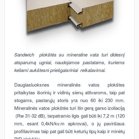
Sandwich plokštės su mineraline vata turi didesnį
atsparumą ugniai, naudojamos pastatams, kuriems
keliami aukštesni priešgaisriniai reikalavimai.
Daugiasluoksnes mineralinės vatos plokštes
pritaikytas išorinių ir vidinių sienų atitvaroms, taip pat
stogams, pastarųjų storis yra nuo 60 iki 230 mm.
Mineralinės vatos plokštės turi itin gerą garso izoliaciją
(Rw 31-32 dB), tarpatramio ilgis gali būti iki 7,2 m (120
mm, esant 0,4kN/kv.m apkrovai), o jų paviršiaus
profiliavimas taip pat gali būti keturių tipų kaip ir minėtų
PIR plokščių.