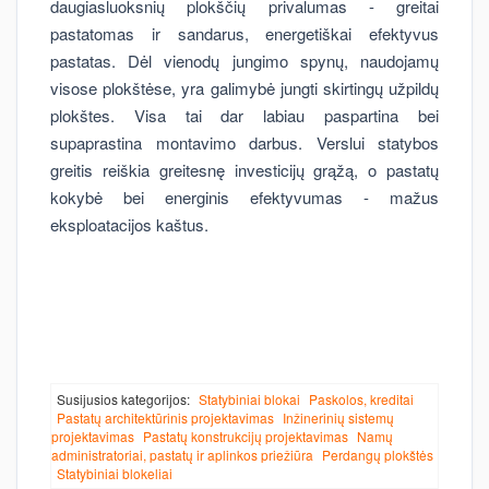
daugiasluoksnių plokščių privalumas - greitai
pastatomas ir sandarus, energetiškai efektyvus
pastatas. Dėl vienodų jungimo spynų, naudojamų
visose plokštėse, yra galimybė jungti skirtingų užpildų
plokštes. Visa tai dar labiau paspartina bei
supaprastina montavimo darbus. Verslui statybos
greitis reiškia greitesnę investicijų grąžą, o pastatų
kokybė bei energinis efektyvumas - mažus
eksploatacijos kaštus.
Susijusios kategorijos:
Statybiniai blokai
Paskolos, kreditai
Pastatų architektūrinis projektavimas
Inžinerinių sistemų
projektavimas
Pastatų konstrukcijų projektavimas
Namų
administratoriai, pastatų ir aplinkos priežiūra
Perdangų plokštės
Statybiniai blokeliai