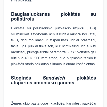
Daugiasluoksnės plokštės su
polistirolu
Plokštės su polistireninio putplasčio užpildu (EPS)
šiluminėmis savybėmis nenusileidžia mineralinei vatai,
tik jų degumo klasė ir atsparumas ugniai prastesni,
tačiau jos puikiai tinka ten, kur nereikalingi itin aukšti
medžiagų priešgaisriniai parametrai.
EPS
plokštės gali
būti nuo 40 iki 200 mm storio, nuo putplasčio tankio ir
plokštės storio priklauso šilumos laidumo koeficientas.
Stoginės
plokštės
Sandwich
atsparios amoniako garams
Žemės ūkio pastatuose (kiaulidės, karvidės, paukščių