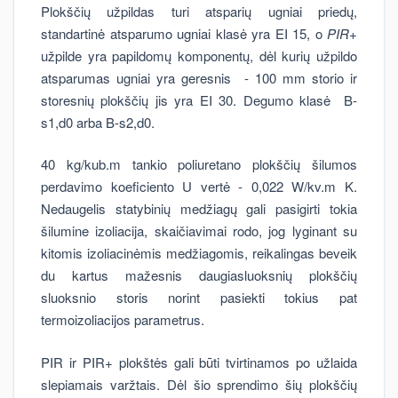
Plokščių užpildas turi atsparių ugniai priedų,
standartinė atsparumo ugniai klasė yra EI 15, o
PIR+
užpilde yra papildomų komponentų, dėl kurių užpildo
atsparumas ugniai yra geresnis - 100 mm storio ir
storesnių plokščių jis yra EI 30. Degumo klasė B-
s1,d0 arba B-s2,d0.
40 kg/kub.m tankio poliuretano plokščių šilumos
perdavimo koeficiento U vertė - 0,022 W/kv.m K.
Nedaugelis statybinių medžiagų gali pasigirti tokia
šilumine izoliacija, skaičiavimai rodo, jog lyginant su
kitomis izoliacinėmis medžiagomis, reikalingas beveik
du kartus mažesnis daugiasluoksnių plokščių
sluoksnio storis norint pasiekti tokius pat
termoizoliacijos parametrus.
PIR ir PIR+ plokštės gali būti tvirtinamos po užlaida
slepiamais varžtais. Dėl šio sprendimo šių plokščių