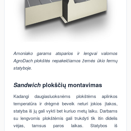
Amoniako garams atsparios ir lengvai valomos
AgroDach plokštės nepakeičiamos žemės ūkio fermų
statyboje.
plokščių montavimas
Sandwich
Kadangi daugiasluoksnėms plokštėms aplinkos
temperatūra ir drėgmė beveik neturi jokios įtakos,
statyba iš jų gali vykti bet kuriuo metų laiku. Darbams
su lengvomis plokštėmis gali trukdyti tik itin didelis
vėjas, tamsus paros laikas. Statybos iš