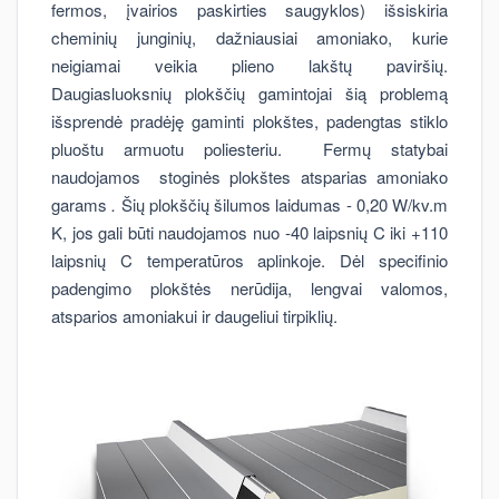
fermos, įvairios paskirties saugyklos) išsiskiria
cheminių junginių, dažniausiai amoniako, kurie
neigiamai veikia plieno lakštų paviršių.
Daugiasluoksnių plokščių gamintojai šią problemą
išsprendė pradėję gaminti plokštes, padengtas stiklo
pluoštu armuotu poliesteriu. Fermų statybai
naudojamos stoginės plokštes atsparias amoniako
garams
.
Šių plokščių šilumos laidumas - 0,20 W/kv.m
K, jos gali būti naudojamos nuo -40 laipsnių C iki +110
laipsnių C temperatūros aplinkoje. Dėl specifinio
padengimo plokštės nerūdija, lengvai valomos,
atsparios amoniakui ir daugeliui tirpiklių.