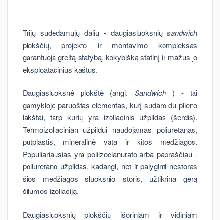
Trijų sudedamųjų dalių - daugiasluoksnių
sandwich
plokščių, projekto ir montavimo kompleksas
garantuoja greitą statybą, kokybišką statinį ir mažus jo
eksploatacinius kaštus.
Daugiasluoksnė plokštė (angl.
Sandwich
) - tai
gamykloje paruoštas elementas, kurį sudaro du plieno
lakštai, tarp kurių yra izoliacinis užpildas (šerdis).
Termoizoliacinian užpildui naudojamas poliuretanas,
putplastis, mineralinė vata ir kitos medžiagos.
Populiariausias yra poliizocianurato arba papraščiau -
poliuretano užpildas, kadangi, net ir palyginti nestoras
šios medžiagos sluoksnio storis, užtikrina gerą
šilumos izoliaciją.
Daugiasluoksnių plokščių išoriniam ir vidiniam