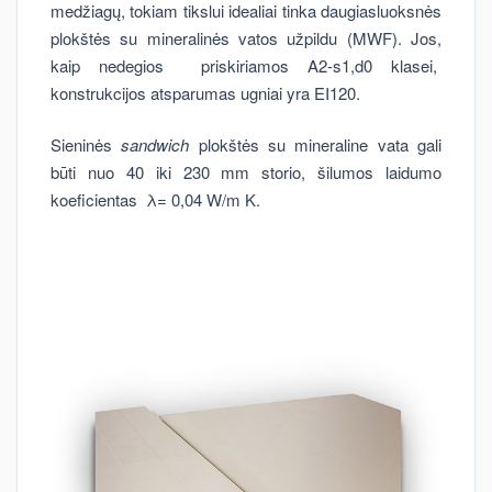
medžiagų, tokiam tikslui idealiai tinka daugiasluoksnės
plokštės su mineralinės vatos užpildu (MWF). Jos,
kaip nedegios priskiriamos A2-s1,d0 klasei,
konstrukcijos atsparumas ugniai yra EI120.
Sieninės
sandwich
plokštės su mineraline vata gali
būti nuo 40 iki 230 mm storio, šilumos laidumo
koeficientas λ= 0,04 W/m K.