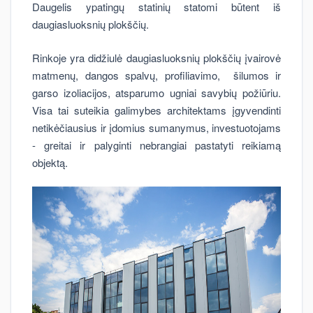
Daugelis ypatingų statinių statomi būtent iš
daugiasluoksnių plokščių.
Rinkoje yra didžiulė daugiasluoksnių plokščių įvairovė
matmenų, dangos spalvų, profiliavimo, šilumos ir
garso izoliacijos, atsparumo ugniai savybių požiūriu.
Visa tai suteikia galimybes architektams įgyvendinti
netikėčiausius ir įdomius sumanymus, investuotojams
- greitai ir palyginti nebrangiai pastatyti reikiamą
objektą.