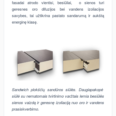
fasadai atrodo vientisi, besiūliai, o sienos turi
geresnes oro difuzijos bei vandens izoliacijos
savybes, tai užtikrina pastato sandarumą ir aukštą
energinę klasę.
Sandwich plokščių sandūros siūlės. Daugiapakopė
siūlė su nematomais tvirtinimo varžtais lemia besiūlės
sienos vaizdą ir geresnę izoliaciją nuo oro ir vandens
prasiskverbimo.