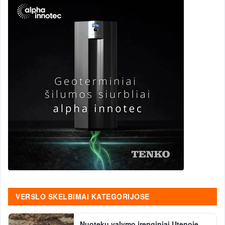
VERSLO SKELBIMAI KATEGORIJOSE
Nuotekų valymo įrenginiai Utenoje