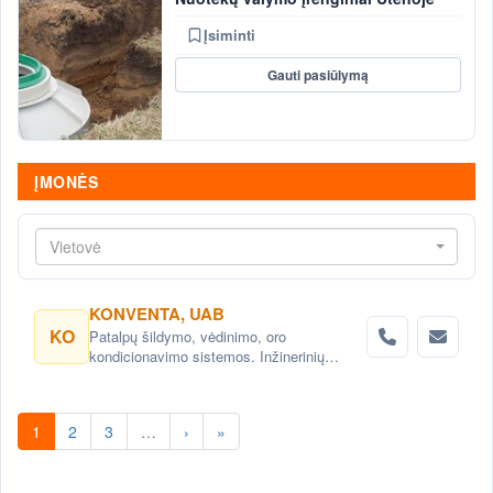
Įsiminti
Gauti pasiūlymą
ĮMONĖS
Vietovė
KONVENTA, UAB
KO
Patalpų šildymo, vėdinimo, oro
kondicionavimo sistemos. Inžinerinių
sistemų projektavimas.
1
2
3
…
›
»