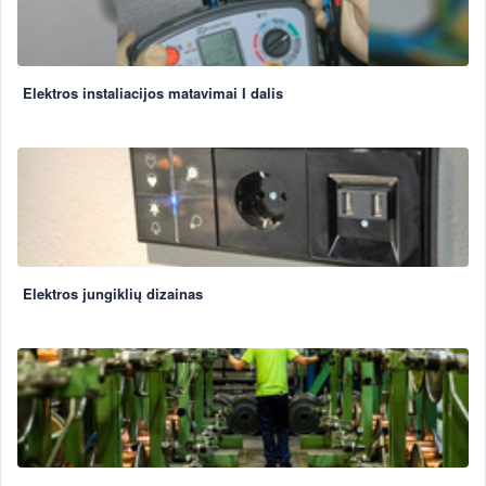
Elektros instaliacijos matavimai I dalis
Elektros jungiklių dizainas