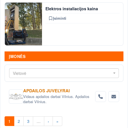
Elektros instaliacijos kaina
Įsiminti
ĮMONĖS
Vietovė
APDAILOS JUVELYRAI
Vidaus apdailos darbai Vilnius. Apdailos
darbai Vilnius.
1
2
3
…
›
»