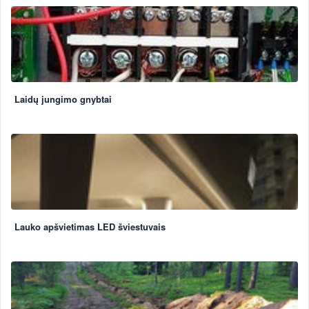
Laidų jungimo gnybtai
Lauko apšvietimas LED šviestuvais