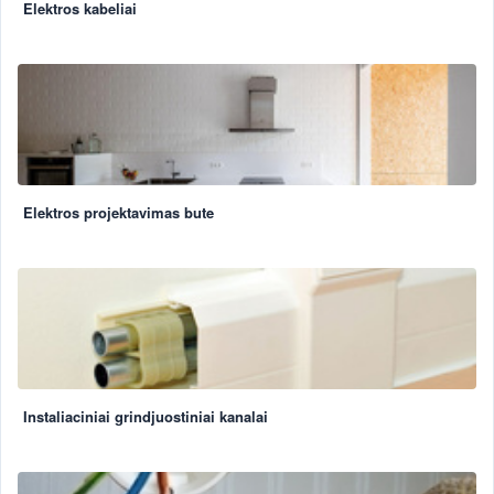
Elektros kabeliai
Elektros projektavimas bute
Instaliaciniai grindjuostiniai kanalai