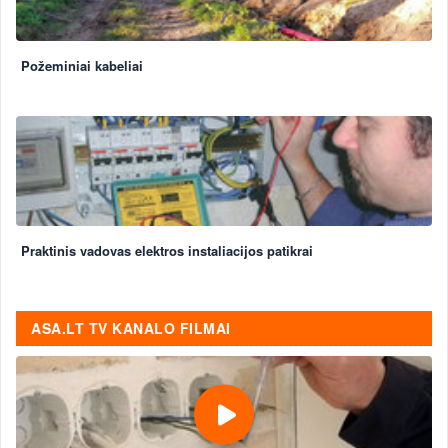
Požeminiai kabeliai
Praktinis vadovas elektros instaliacijos patikrai
ASA.LT TV KANALO FILMAI