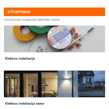
STRAIPSNIAI
Instrukciniai straipsniai abėcėlės tvarka
Elektros instaliacija
Elektros instaliacija name