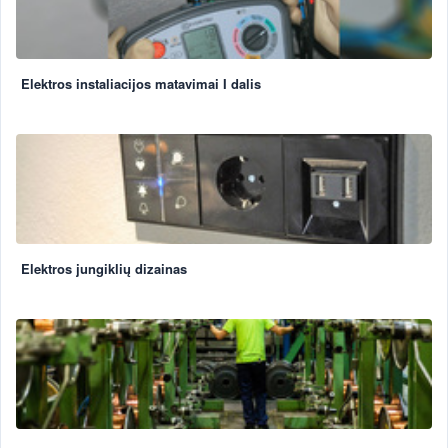
Elektros instaliacijos matavimai I dalis
Elektros jungiklių dizainas