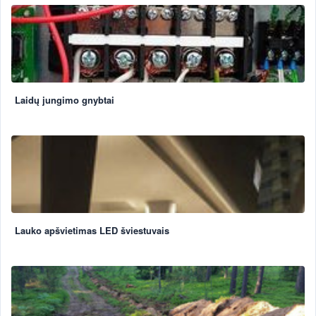
Laidų jungimo gnybtai
Lauko apšvietimas LED šviestuvais