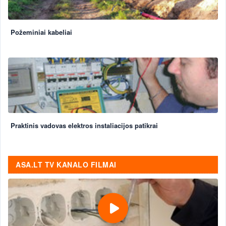
Požeminiai kabeliai
Praktinis vadovas elektros instaliacijos patikrai
ASA.LT TV KANALO FILMAI