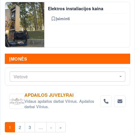
Elektros instaliacijos kaina
Įsiminti
ĮMONĖS
Vietovė
APDAILOS JUVELYRAI
Vidaus apdailos darbai Vilnius. Apdailos
darbai Vilnius.
1
2
3
…
›
»