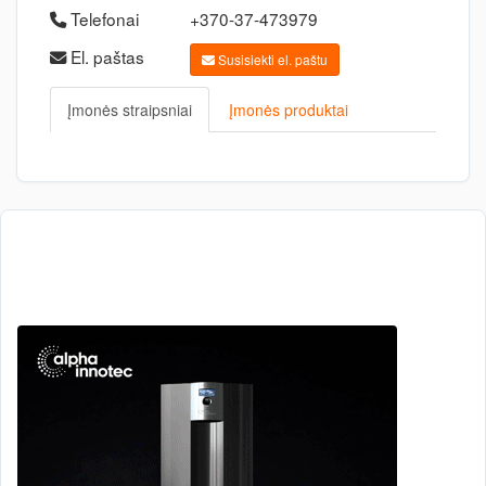
Telefonai
+370-37-473979
El. paštas
Susisiekti el. paštu
Įmonės straipsniai
Įmonės produktai