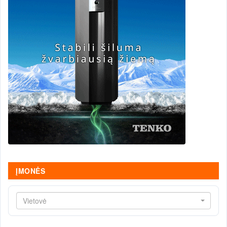
ĮMONĖS
Vietovė