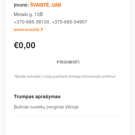
Įmonė:
ŠVAISTĖ, UAB
Metalo g. 13B
+370-685-38130, +370-685-04907
www.svaiste.lt
€0,00
PRISIMINTI
*Būsite nukreipti į mūsų partnerio tinklapį tolimesniam pirkimui
Trumpas aprašymas
Buitiniai nuotekų įrenginiai Vilniuje