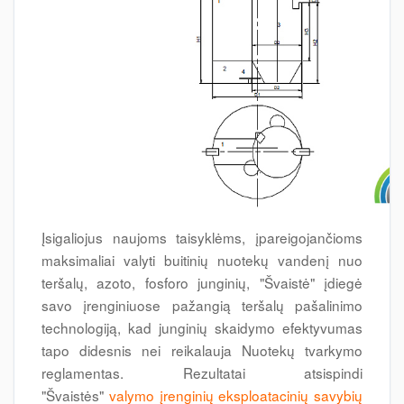
Įsigaliojus naujoms taisyklėms, įpareigojančioms
maksimaliai valyti buitinių nuotekų vandenį nuo
teršalų, azoto, fosforo junginių, "Švaistė" įdiegė
savo įrenginiuose pažangią teršalų pašalinimo
technologiją, kad junginių skaidymo efektyvumas
tapo didesnis nei reikalauja Nuotekų tvarkymo
reglamentas. Rezultatai atsispindi
"Švaistės"
valymo įrenginių eksploatacinių savybių