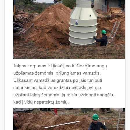
Talpos korpusas iki įtekėjimo ir ištekėjimo angų
užpilamas žemėmis, prijungiamas vamzdis.
Užkasant vamzdžius gruntas po jais turi būti
sutankintas, kad vamzdžiai neišsiklaipytų, o
užpilant talpą žemėmis, ją reikia uždengti dangčiu,
kad į vidų nepatektų žemių.