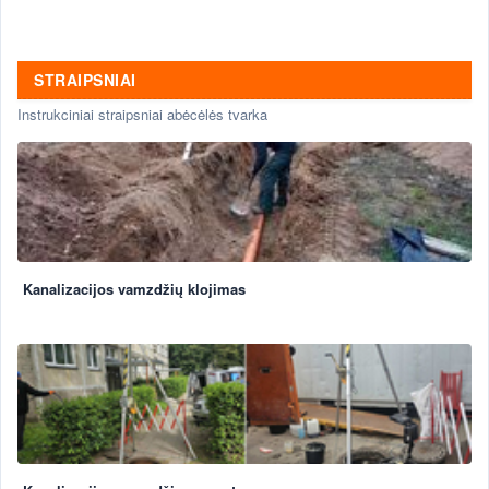
STRAIPSNIAI
Instrukciniai straipsniai abėcėlės tvarka
Kanalizacijos vamzdžių klojimas