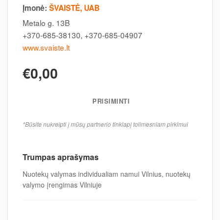
Įmonė:
ŠVAISTĖ, UAB
Metalo g. 13B
+370-685-38130, +370-685-04907
www.svaiste.lt
€0,00
PRISIMINTI
*Būsite nukreipti į mūsų partnerio tinklapį tolimesniam pirkimui
Trumpas aprašymas
Nuotekų valymas individualiam namui Vilnius, nuotekų
valymo įrengimas Vilniuje