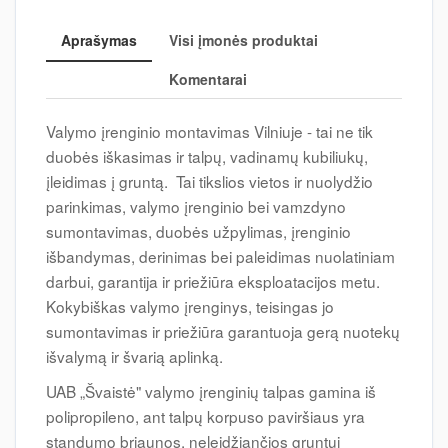
Aprašymas
Visi įmonės produktai
Komentarai
Valymo įrenginio montavimas Vilniuje - tai ne tik
duobės iškasimas ir talpų, vadinamų kubiliukų,
įleidimas į gruntą. Tai tikslios vietos ir nuolydžio
parinkimas, valymo įrenginio bei vamzdyno
sumontavimas, duobės užpylimas, įrenginio
išbandymas, derinimas bei paleidimas nuolatiniam
darbui, garantija ir priežiūra eksploatacijos metu.
Kokybiškas valymo įrenginys, teisingas jo
sumontavimas ir priežiūra garantuoja gerą nuotekų
išvalymą ir švarią aplinką.
UAB „Švaistė" valymo įrenginių talpas gamina iš
polipropileno, ant talpų korpuso paviršiaus yra
standumo briaunos, neleidžiančios gruntui