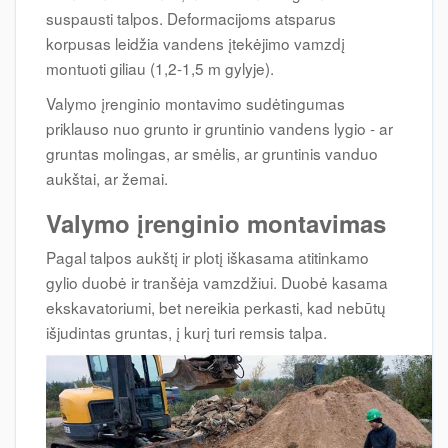
suspausti talpos. Deformacijoms atsparus
korpusas leidžia vandens įtekėjimo vamzdį
montuoti giliau (1,2-1,5 m gylyje).
Valymo įrenginio montavimo sudėtingumas
priklauso nuo grunto ir gruntinio vandens lygio - ar
gruntas molingas, ar smėlis, ar gruntinis vanduo
aukštai, ar žemai.
Valymo įrenginio montavimas
Pagal talpos aukštį ir plotį iškasama atitinkamo
gylio duobė ir tranšėja vamzdžiui. Duobė kasama
ekskavatoriumi, bet nereikia perkasti, kad nebūtų
išjudintas gruntas, į kurį turi remsis talpa.