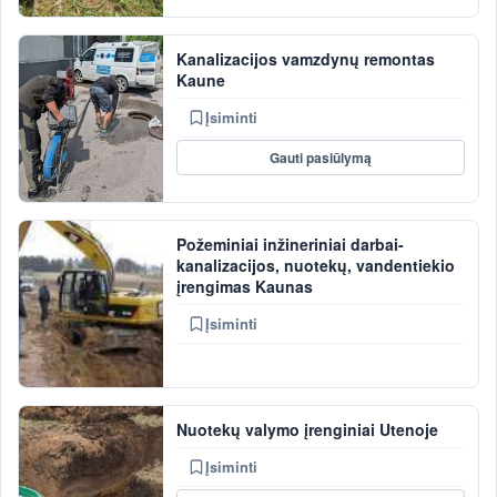
Kanalizacijos vamzdynų remontas
Kaune
Įsiminti
Gauti pasiūlymą
Požeminiai inžineriniai darbai-
kanalizacijos, nuotekų, vandentiekio
įrengimas Kaunas
Įsiminti
Nuotekų valymo įrenginiai Utenoje
Įsiminti