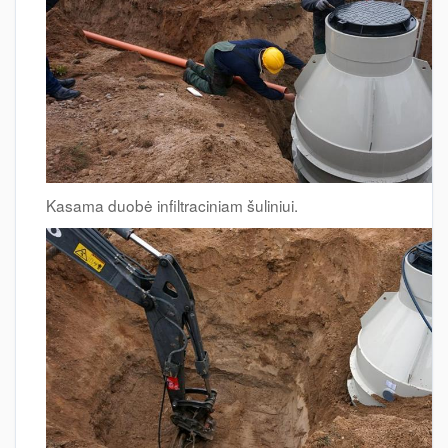
Kasama duobė infiltraciniam šuliniui.