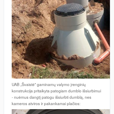
UAB „Švaistė" gaminamų valymo įrenginių
konstrukcija pritaikyta patogiam dumblo išsiurbimui
- nuėmus dangtį patogu išsiurbti dumblą, nes
kameros atviros ir pakankamai plačios: