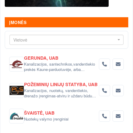
ĮMONĖS
Vietovė
GERUNDA, UAB
Kanalizacijos, santechnikos,vandentiekio
prekės Kaune-parduotuvėje, arba
el.parduotuvėj www.gerunda.lt
POŽEMINIŲ LINIJŲ STATYBA, UAB
Kanalizacijos, nuotekų, vandentiekio,
drenažo įrengimas-atviru ir uždaru būdu
visoje Lietuvoje
ŠVAISTĖ, UAB
Nuotekų valymo įrenginiai