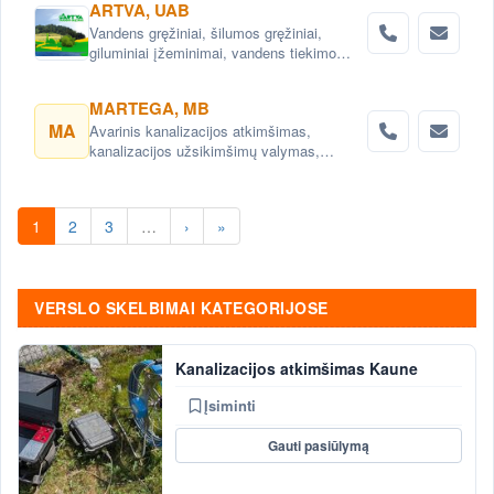
ARTVA, UAB
Vandens gręžiniai, šilumos gręžiniai,
giluminiai įžeminimai, vandens tiekimo
sistemos, vandens filtrai, nuotekų šalinimo
sistemos, projektavimas .
MARTEGA, MB
MA
Avarinis kanalizacijos atkimšimas,
kanalizacijos užsikimšimų valymas,
kanalizacijos vamzdynų remontas CIPP
metodu
1
2
3
…
›
»
VERSLO SKELBIMAI KATEGORIJOSE
Kanalizacijos atkimšimas Kaune
Įsiminti
Gauti pasiūlymą