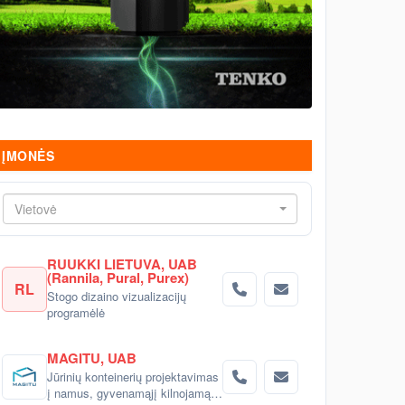
ĮMONĖS
Vietovė
RUUKKI LIETUVA, UAB
(Rannila, Pural, Purex)
RL
Stogo dizaino vizualizacijų
programėlė
MAGITU, UAB
Jūrinių konteinerių projektavimas
į namus, gyvenamąjį kilnojamą,