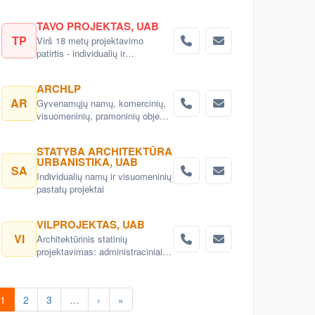
nekilnojamąjį turtą. Prekyba
jūriniais konteineriais Klaipėdoje.
TAVO PROJEKTAS, UAB
TP
Virš 18 metų projektavimo
patirtis - individualių ir
daugiabučių namų projektai,
administracinių bei visuomeninių
ARCHLP
pastatų, interjerų, landšafto
AR
Gyvenamųjų namų, komercinių,
projektavimas.
visuomeninių, pramoninių objektų
projektai. Sodo namelių
rekonstrukcijos.
STATYBA ARCHITEKTŪRA
URBANISTIKA, UAB
SA
Individualių namų ir visuomeninių
pastatų projektai
VILPROJEKTAS, UAB
VI
Architektūrinis statinių
projektavimas: administraciniai,
visuomeniniai, gyvenamieji,
komerciniai pastatai ir kitos
architektų, interjero dizaino
1
2
3
…
›
»
paslaugos, konsultacijos.
Teritorijų planavimas, detalieji