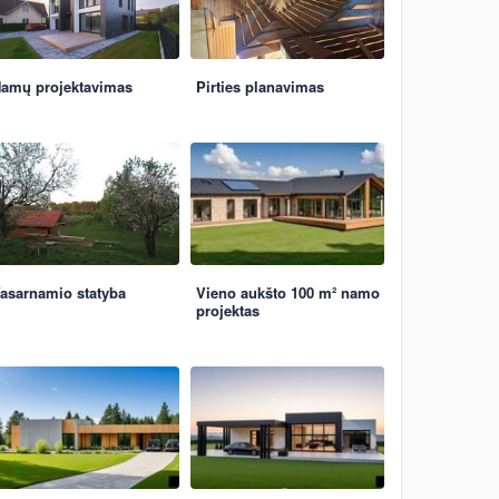
amų projektavimas
Pirties planavimas
asarnamio statyba
Vieno aukšto 100 m² namo
projektas