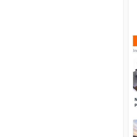
In
N
p