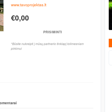
www.tavoprojektas.lt
€0,00
PRISIMINTI
*Būsite nukreipti į mūsų partnerio tinklapį tolimesniam
pirkimui
omentarai