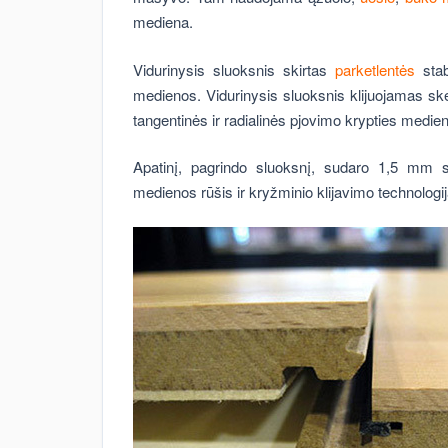
mediena.
Vidurinysis sluoksnis skirtas
parketlentės
stab
medienos. Vidurinysis sluoksnis klijuojamas sker
tangentinės ir radialinės pjovimo krypties medie
Apatinį, pagrindo sluoksnį, sudaro 1,5 mm st
medienos rūšis ir kryžminio klijavimo technologiją