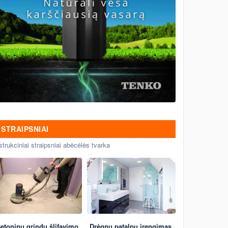
STRAIPSNIAI
strukciniai straipsniai abėcėlės tvarka
etoninų grindų šlifavimo
Drėgnų patalpų įrengimas