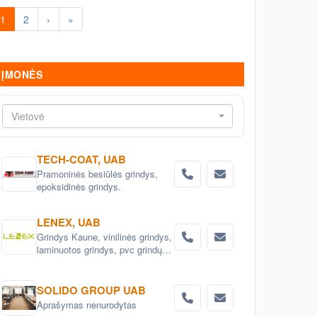
1
2
›
»
ĮMONĖS
Vietovė
TECH-COAT, UAB
Pramoninės besiūlės grindys,
epoksidinės grindys.
LENEX, UAB
Grindys Kaune, vinilinės grindys,
laminuotos grindys, pvc grindų
danga, medžio masyvo grindys,
parketas. Vidaus durys:
faneruotos, laminuotos,
SOLIDO GROUP UAB
ekofaneruotės, medinės.
Aprašymas nenurodytas