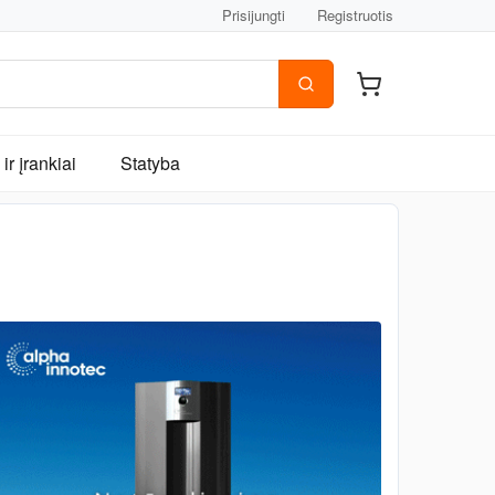
Prisijungti
Registruotis
ir įrankiai
Statyba