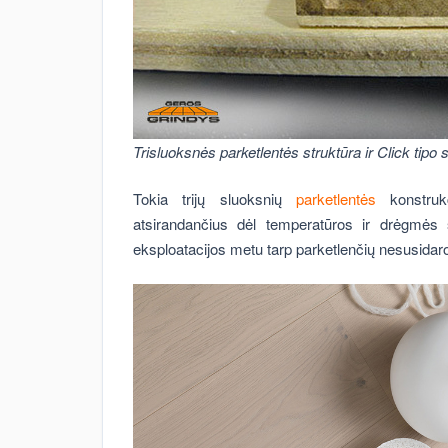
Trisluoksnės parketlentės struktūra ir Click tip
Tokia trijų sluoksnių
parketlentės
konstruk
atsirandančius dėl temperatūros ir drėgmės 
eksploatacijos metu tarp parketlenčių nesusidaro