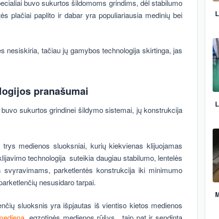
ecialiai buvo sukurtos šildomoms grindims, dėl stabilumo
L
ės plačiai paplito ir dabar yra populiariausia medinių bei
ės nesiskiria, tačiau jų gamybos technologija skirtinga, jas
ologijos pranašumai
L
i buvo sukurtos grindinei šildymo sistemai, jų konstrukcija
 trys medienos sluoksniai, kurių kiekvienas klijuojamas
klijavimo technologija suteikia daugiau stabilumo, lentelės
s svyravimams, parketlentės konstrukcija iki minimumo
arketlenčių nesusidaro tarpai.
M
enčių sluoksnis yra išpjautas iš vientiso kietos medienos
mediena
, egzotinės medienos rūšys, taip pat ir sendinta