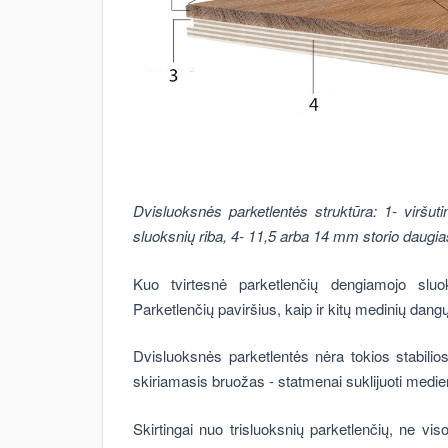
Dvisluoksnės parketlentės struktūra: 1- viršu
sluoksnių riba, 4- 11,5 arba 14 mm storio daugias
Kuo tvirtesnė parketlenčių dengiamojo sluo
Parketlenčių paviršius, kaip ir kitų medinių dang
Dvisluoksnės parketlentės nėra tokios stabilio
skiriamasis bruožas - statmenai suklijuoti medie
Skirtingai nuo trisluoksnių parketlenčių, ne vi