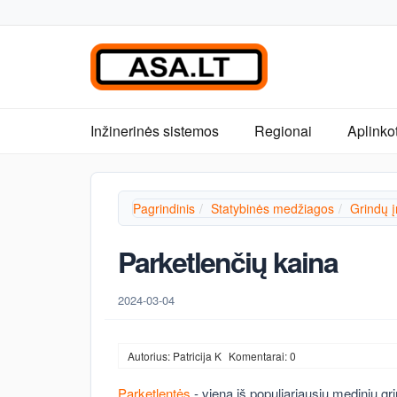
Inžinerinės sistemos
Regionai
Aplinko
Pagrindinis
Statybinės medžiagos
Grindų 
Parketlenčių kaina
2024-03-04
Autorius: Patricija K
Komentarai: 0
Parketlentės
- viena iš populiariausių medinių g