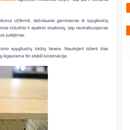
ilumui užtikrinti, dažniausiai gaminamas iš spygliuočių
sai viršutinio ir apatinio sluoksnių, taip neutralizuojamas
nos judėjimas.
orio spygliuočių lukštų fanera. Naudojant būtent šias
 išgaunama itin stabili konstrukcija.