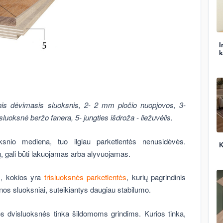
I
k
tinis dėvimasis sluoksnis, 2- 2 mm pločio
nuopjovos, 3-
luoksnė beržo fanera, 5- jungties išdroža - liežuvėlis.
ksnio mediena, tuo ilgiau parketlentės nenusidėvės.
K
ų, gali būti lakuojamas arba alyvuojamas.
s, kokios yra
trisluoksnės parketlentės
, kurių pagrindinis
nos sluoksniai, suteikiantys daugiau stabilumo.
sos dvisluoksnės tinka šildomoms grindims. Kurios tinka,