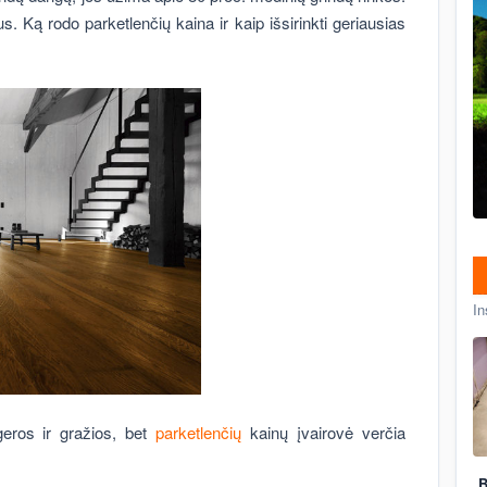
tus. Ką rodo parketlenčių kaina ir kaip išsirinkti geriausias
In
geros ir gražios, bet
parketlenčių
kainų įvairovė verčia
B