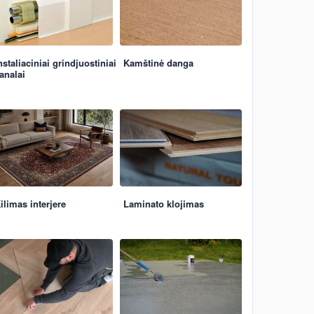
nstaliaciniai grindjuostiniai
Kamštinė danga
analai
ilimas interjere
Laminato klojimas