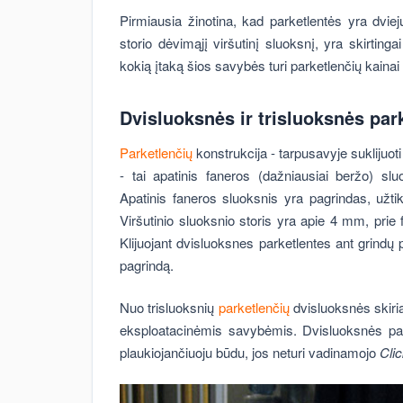
Pirmiausia žinotina, kad parketlentės yra dviejų 
storio dėvimąjį viršutinį sluoksnį, yra skirting
kokią įtaką šios savybės turi parketlenčių kainai i
Dvisluoksnės ir trisluoksnės par
Parketlenčių
konstrukcija - tarpusavyje suklijuot
- tai apatinis faneros (dažniausiai beržo) s
Apatinis faneros sluoksnis yra pagrindas, užti
Viršutinio sluoksnio storis yra apie 4 mm, prie
Klijuojant dvisluoksnes parketlentes ant grindų p
pagrindą.
Nuo trisluoksnių
parketlenčių
dvisluoksnės skiria
eksploatacinėmis savybėmis. Dvisluoksnės parke
plaukiojančiuoju būdu, jos neturi vadinamojo
Cli