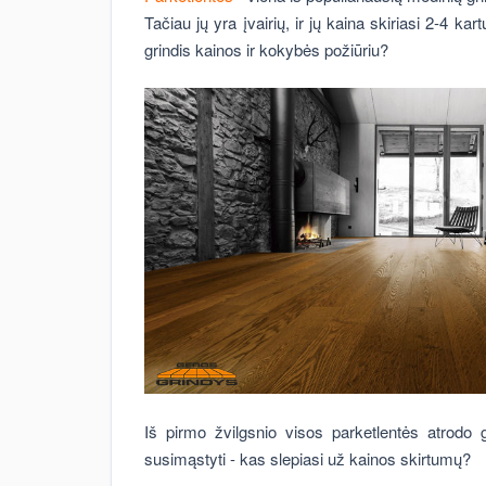
Tačiau jų yra įvairių, ir jų kaina skiriasi 2-4 kar
grindis kainos ir kokybės požiūriu?
Iš pirmo žvilgsnio visos parketlentės atrodo 
susimąstyti - kas slepiasi už kainos skirtumų?