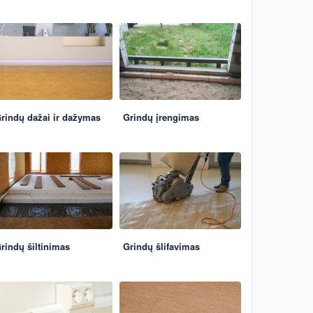
rindų dažai ir dažymas
Grindų įrengimas
rindų šiltinimas
Grindų šlifavimas