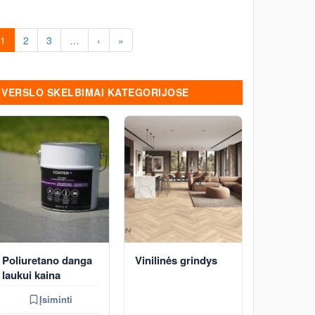
1
2
3
…
›
»
VERSLO SKELBIMAI KATEGORIJOSE
Poliuretano danga
Vinilinės grindys
laukui kaina
Įsiminti