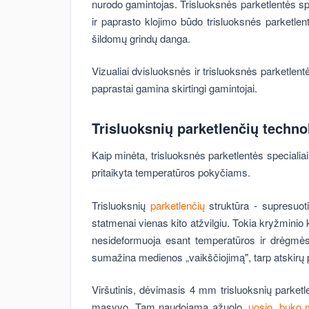
nurodo gamintojas. Trisluoksnės parketlentės sp
ir paprasto klojimo būdo trisluoksnės parketlent
šildomų grindų danga.
Vizualiai dvisluoksnės ir trisluoksnės parketlent
paprastai gamina skirtingi gamintojai.
Trisluoksnių parketlenčių techn
Kaip minėta, trisluoksnės parketlentės specialia
pritaikyta temperatūros pokyčiams.
Trisluoksnių
parketlenčių
struktūra - supresuoti
statmenai vienas kito atžvilgiu. Tokia kryžminio 
nesideformuoja esant temperatūros ir drėgmė
sumažina medienos „vaikščiojimą", tarp atskirų p
Viršutinis, dėvimasis 4 mm trisluoksnių parketl
masyvo. Tam naudojama ąžuolo,
uosio
,
buko 