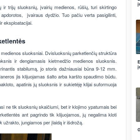
į
ir trijų sluoksnių, įvairių medienos, rūšių, turi skirtingo
ai apdorotos, įvairaus dydžio. Tuo pačiu verta pasigilinti,
r eksploatacijai.
ketlentės
i medienos sluoksniai. Dvisluoksnių parketlenčių struktūra
luoksnis ir dengiamasis kietmedžio medienos sluoksnis.
E
į
krinantis stabilumą, jo storis dažniausiai būna 9-12 mm.
 faneros jis klijuojamas šalto arba karšto spaudimo būdu.
akloto, apatinis jų sluoksnis ir sukietėję klijai suformuoja
si ne tik sluoksnių skaičiumi, bet ir klojimo ypatumais bei
tlentės ant pagrindo tik klijuojamos, jų negalima kloti
ck
užrakto, jungiamos per įlaidą ir išdrožą.
G