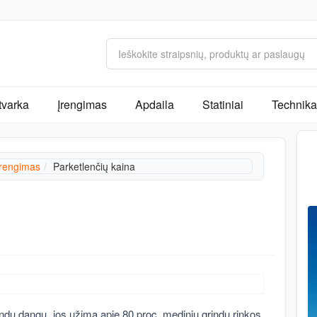
tvarka
Įrengimas
Apdaila
Statiniai
Technika 
įrengimas
Parketlenčių kaina
rindų dangų, jos užima apie 80 proc. medinių grindų rinkos.