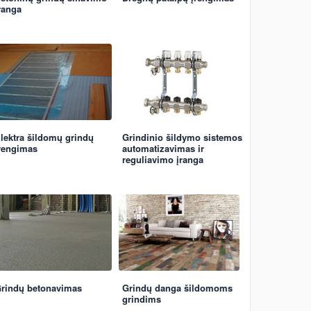
ranga
lektra šildomų grindų
Grindinio šildymo sistemos
rengimas
automatizavimas ir
reguliavimo įranga
rindų betonavimas
Grindų danga šildomoms
grindims