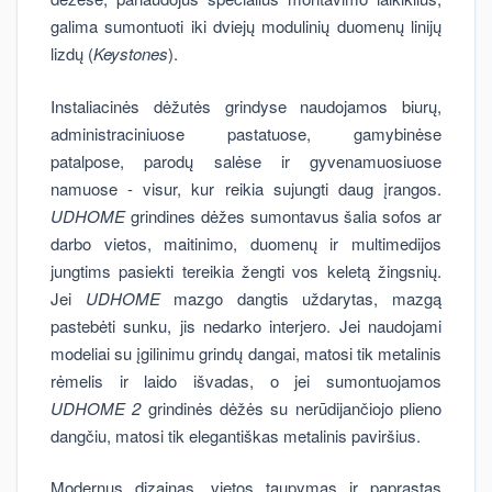
galima sumontuoti iki dviejų modulinių duomenų linijų
lizdų (
Keystones
).
Instaliacinės dėžutės grindyse naudojamos biurų,
administraciniuose pastatuose, gamybinėse
patalpose, parodų salėse ir gyvenamuosiuose
namuose - visur, kur reikia sujungti daug įrangos.
UDHOME
grindines dėžes sumontavus šalia sofos ar
darbo vietos, maitinimo, duomenų ir multimedijos
jungtims pasiekti tereikia žengti vos keletą žingsnių.
Jei
UDHOME
mazgo dangtis uždarytas, mazgą
pastebėti sunku, jis nedarko interjero. Jei naudojami
modeliai su įgilinimu grindų dangai, matosi tik metalinis
rėmelis ir laido išvadas, o jei sumontuojamos
UDHOME 2
grindinės dėžės su nerūdijančiojo plieno
dangčiu, matosi tik elegantiškas metalinis paviršius.
Modernus dizainas, vietos taupymas ir paprastas