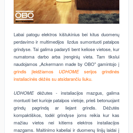
Labai patogu elektros kištukinius bei kitus duomenų
perdavimo ir multimedijos lizdus sumontuoti patalpos
grindyse. Tai galima padaryti bent keliose vietose, kur
numatoma darbo arba įrenginių vieta. Tam tikslui
naudojamos „Ackermann made by OBO" gamintojo į
grindis įleidžiamos
UDHOME
serijos grindinės
instaliacinės dėžės su atsidarančiu liuku.
UDHOME
dėžutes - instaliacijos mazgus, galima
montuoti bet kurioje patalpos vietoje, prieš betonuojant
grindų pagrindą ar liejant grindis. Dėžutės
kompaktiškos, todėl grindyse joms reikia kur kas
mažiau vietos nei kitiems elektros instaliacijos
mazgams. Maitinimo kabeliai ir duomenų linijų laidai į