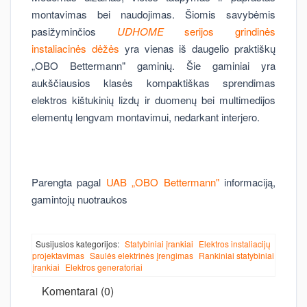
montavimas bei naudojimas. Šiomis savybėmis
pasižyminčios
UDHOME
serijos grindinės
instaliacinės dėžės
yra vienas iš daugelio praktiškų
„OBO Bettermann" gaminių. Šie gaminiai yra
aukščiausios klasės kompaktiškas sprendimas
elektros kištukinių lizdų ir duomenų bei multimedijos
elementų lengvam montavimui, nedarkant interjero.
Parengta pagal
UAB „OBO Bettermann"
informaciją,
gamintojų nuotraukos
Susijusios kategorijos:
Statybiniai įrankiai
Elektros instaliacijų
projektavimas
Saulės elektrinės įrengimas
Rankiniai statybiniai
įrankiai
Elektros generatoriai
Komentarai (0)