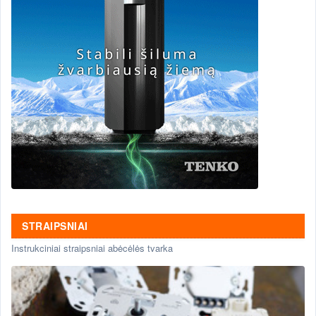
STRAIPSNIAI
Instrukciniai straipsniai abėcėlės tvarka