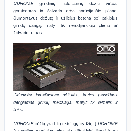
UDHOME
grindinių instaliacinių dėžių viršus
gaminamas iš žalvario arba nerūdijančio plieno.
Sumontavus dėžutę ir užliejus betoną bei paklojus
grindų dangą, matyti tik nerūdijančiojo plieno ar
žalvario rėmas.
Grindinės instaliacinės dėžutės, kurios paviršiaus
dengiamas grindų medžiaga, matyti tik rėmelis ir
liukas.
UDHOME
dėžių yra trijų skirtingų dydžių. Į
UDHOME
2 versijos gaminius telpa du kištukiniai lizdai ir du