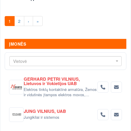
1
2
›
»
ĮMONĖS
Vietovė
GERHARD PETRI VILNIUS,
Lietuvos ir Vokietijos UAB
Elektros tinklų kontaktinė armatūra, Žemos
ir vidutinės įtampos elektros movos,
Elektros kabelių terma-susitraukiančios
izoliacinės medžiagos, Kabelių/laidų
tvirtinimo ir markiravimo gaminiai, Linijinis
JUNG VILNIUS, UAB
LED apšvietimas ir aliuminio profiliai,
Jungikliai ir sistemos
Elektros instaliacijos sprendimai ir gaminiai