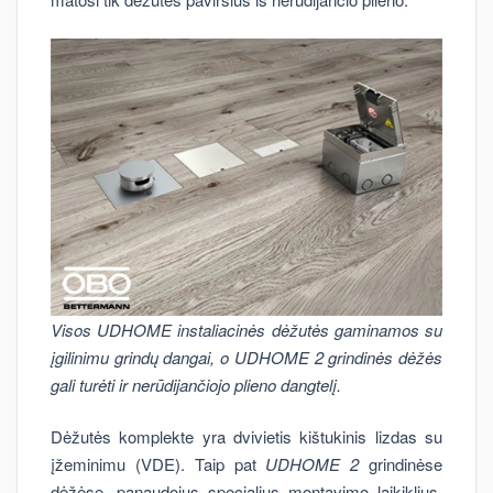
Visos UDHOME instaliacinės dėžutės gaminamos su
įgilinimu grindų dangai, o UDHOME 2 grindinės dėžės
gali turėti ir nerūdijančiojo plieno dangtelį.
Dėžutės komplekte yra dvivietis kištukinis lizdas su
įžeminimu (VDE). Taip pat
UDHOME 2
grindinėse
dėžėse, panaudojus specialius montavimo laikiklius,