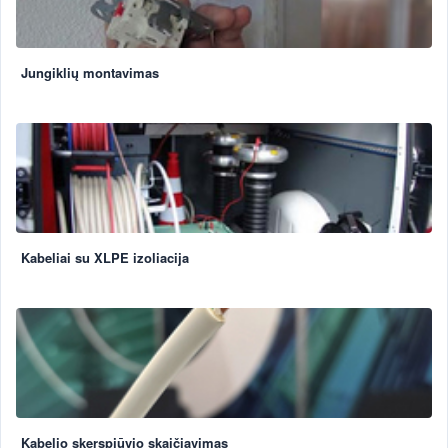
Jungiklių montavimas
Kabeliai su XLPE izoliacija
Kabelio skerspjūvio skaičiavimas