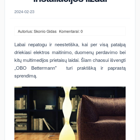
2024-02-23
Autorius: Skonio Gidas
Komentarai: 0
Labai nepatogu ir neestetiška, kai per visą patalpą
driekiasi elektros maitinimo, duomenų perdavimo bei
kitų multimedijos prietaisų laidai. Šiam chaosui išvengti
„OBO Bettermann" turi praktišką ir paprastą
sprendimą.