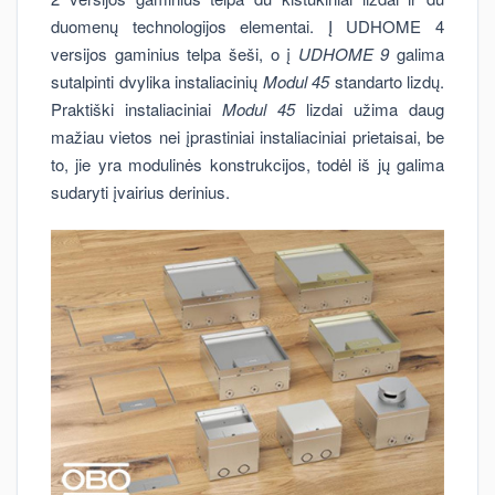
duomenų technologijos elementai. Į UDHOME 4
versijos gaminius telpa šeši, o į
UDHOME 9
galima
sutalpinti dvylika instaliacinių
Modul 45
standarto lizdų.
Praktiški instaliaciniai
Modul 45
lizdai užima daug
mažiau vietos nei įprastiniai instaliaciniai prietaisai, be
to, jie yra modulinės konstrukcijos, todėl iš jų galima
sudaryti įvairius derinius.