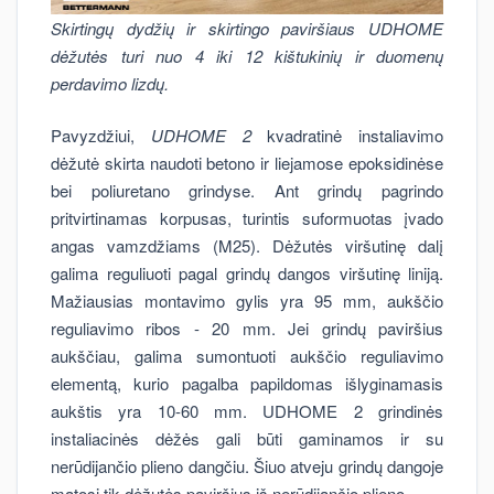
Skirtingų dydžių
ir skirtingo paviršiaus
UDHOME
dėžutės turi nuo 4 iki 12 kištukinių ir duomenų
perdavimo lizdų.
Pavyzdžiui,
UDHOME 2
kvadratinė instaliavimo
dėžutė skirta naudoti betono ir liejamose epoksidinėse
bei poliuretano grindyse. Ant grindų pagrindo
pritvirtinamas korpusas, turintis suformuotas įvado
angas vamzdžiams (M25). Dėžutės viršutinę dalį
galima reguliuoti pagal grindų dangos viršutinę liniją.
Mažiausias montavimo gylis yra 95 mm, aukščio
reguliavimo ribos - 20 mm. Jei grindų paviršius
aukščiau, galima sumontuoti aukščio reguliavimo
elementą, kurio pagalba papildomas išlyginamasis
aukštis yra 10-60 mm. UDHOME 2 grindinės
instaliacinės dėžės gali būti gaminamos ir su
nerūdijančio plieno dangčiu. Šiuo atveju grindų dangoje
matosi tik dėžutės paviršius iš nerūdijančio plieno.