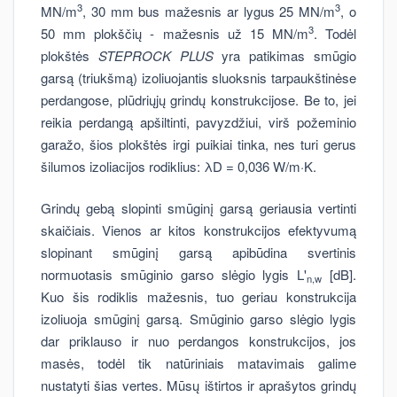
3
3
MN/m
, 30 mm bus mažesnis ar lygus 25 MN/m
, o
3
50 mm plokščių - mažesnis už 15 MN/m
. Todėl
plokštės
STEPROCK PLUS
yra patikimas smūgio
garsą (triukšmą) izoliuojantis sluoksnis tarpaukštinėse
perdangose, plūdriųjų grindų konstrukcijose. Be to, jei
reikia perdangą apšiltinti, pavyzdžiui, virš požeminio
garažo, šios plokštės irgi puikiai tinka, nes turi gerus
šilumos izoliacijos rodiklius: λD = 0,036 W/m·K.
Grindų gebą slopinti smūginį garsą geriausia vertinti
skaičiais. Vienos ar kitos konstrukcijos efektyvumą
slopinant smūginį garsą apibūdina svertinis
normuotasis smūginio garso slėgio lygis L'
[dB].
n,w
Kuo šis rodiklis mažesnis, tuo geriau konstrukcija
izoliuoja smūginį garsą. Smūginio garso slėgio lygis
dar priklauso ir nuo perdangos konstrukcijos, jos
masės, todėl tik natūriniais matavimais galime
nustatyti šias vertes. Mūsų ištirtos ir aprašytos grindų