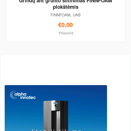
Grindų ant grunto šiltinimas FINNFOAM
plokštėmis
FINNFOAM, UAB
€0,00
Prisiminti