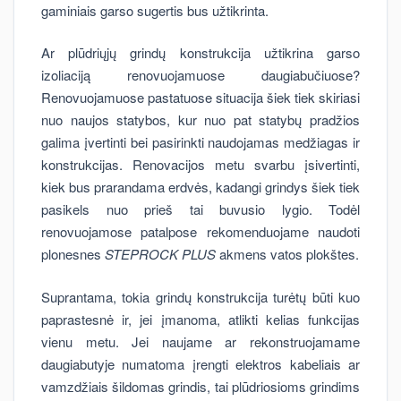
gaminiais garso sugertis bus užtikrinta.
Ar plūdriųjų grindų konstrukcija užtikrina garso
izoliaciją renovuojamuose daugiabučiuose?
Renovuojamuose pastatuose situacija šiek tiek skiriasi
nuo naujos statybos, kur nuo pat statybų pradžios
galima įvertinti bei pasirinkti naudojamas medžiagas ir
konstrukcijas. Renovacijos metu svarbu įsivertinti,
kiek bus prarandama erdvės, kadangi grindys šiek tiek
pasikels nuo prieš tai buvusio lygio. Todėl
renovuojamose patalpose rekomenduojame naudoti
plonesnes
STEPROCK PLUS
akmens vatos plokštes.
Suprantama, tokia grindų konstrukcija turėtų būti kuo
paprastesnė ir, jei įmanoma, atlikti kelias funkcijas
vienu metu. Jei naujame ar rekonstruojamame
daugiabutyje numatoma įrengti elektros kabeliais ar
vamzdžiais šildomas grindis, tai plūdriosioms grindims