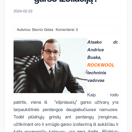
2024-02-23
Autorius: Skonio Gidas
Komentarai: 0
Atsako dr.
Andrius
Buska,
ROCKWOOL
techninis
vadovas
Kaip rodo
patirtis, viena iš "silpniausių" garso užtvarų yra
tarpaukštinės perdangos daugiabučiuose namuose.
Todėl plūdriųjų grindų ant perdangų įrengimas,
užtikrinant oro ir smūgio garso izoliavimą iš aukščiau ir
šalia gyvenančių kaimynų, yra gera išeitis. Plūdriųjų