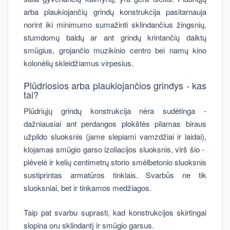
arba plaukiojančių grindų konstrukcija pasitarnauja
norint iki minimumo sumažinti sklindančius žingsnių,
stumdomų baldų ar ant grindų krintančių daiktų
smūgius, grojančio muzikinio centro bei namų kino
kolonėlių skleidžiamus virpesius.
Plūdriosios arba plaukiojančios grindys - kas
tai?
Plūdriųjų grindų konstrukcija nėra sudėtinga -
dažniausiai ant perdangos plokštės pilamas biraus
užpildo sluoksnis (jame slepiami vamzdžiai ir laidai),
klojamas smūgio garso izoliacijos sluoksnis, virš šio -
plėvelė ir kelių centimetrų storio smėlbetonio sluoksnis
sustiprintas armatūros tinklais. Svarbūs ne tik
sluoksniai, bet ir tinkamos medžiagos.
Taip pat svarbu suprasti, kad konstrukcijos skirtingai
slopina oru sklindantį ir smūgio garsus.