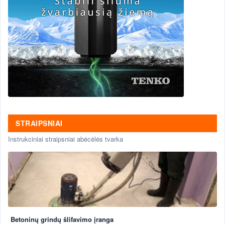
STRAIPSNIAI
Instrukciniai straipsniai abėcėlės tvarka
Betoninų grindų šlifavimo įranga