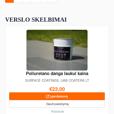
VERSLO SKELBIMAI
Poliuretano danga laukui kaina
SURFACE COATINGS, UAB COATERA.LT
€23,00
Į parduotuvę
Gauti pasiūlymą
Prisiminti