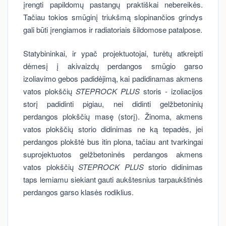
įrengti papildomų pastangų praktiškai nebereikės.
Tačiau tokios smūginį triukšmą slopinančios grindys
gali būti įrengiamos ir radiatoriais šildomose patalpose.
Statybininkai, ir ypač projektuotojai, turėtų atkreipti
dėmesį į akivaizdų perdangos smūgio garso
izoliavimo gebos padidėjimą, kai padidinamas akmens
vatos plokščių
STEPROCK PLUS
storis - izoliacijos
storį padidinti pigiau, nei didinti gelžbetoninių
perdangos plokščių masę (storį). Žinoma, akmens
vatos plokščių storio didinimas ne ką tepadės, jei
perdangos plokštė bus itin plona, tačiau ant tvarkingai
suprojektuotos gelžbetoninės perdangos akmens
vatos plokščių
STEPROCK PLUS
storio didinimas
taps lemiamu siekiant gauti aukštesnius tarpaukštinės
perdangos garso klasės rodiklius.