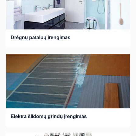
Drėgnų patalpų įrengimas
Elektra šildomų grindų įrengimas