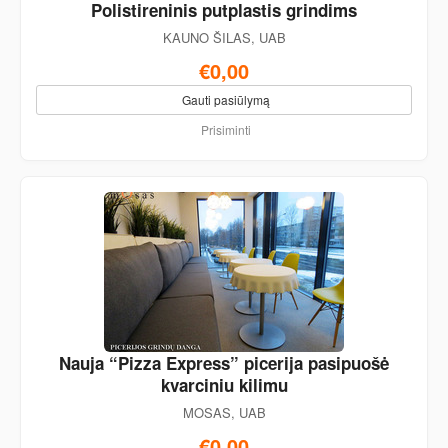
Polistireninis putplastis grindims
KAUNO ŠILAS, UAB
€0,00
Gauti pasiūlymą
Prisiminti
Nauja “Pizza Express” picerija pasipuošė
kvarciniu kilimu
MOSAS, UAB
€0,00