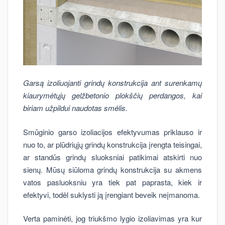
Garsą izoliuojanti grindų konstrukcija ant surenkamų
kiaurymėtųjų gelžbetonio plokščių perdangos, kai
biriam užpildui naudotas smėlis.
Smūginio garso izoliacijos efektyvumas priklauso ir
nuo to, ar plūdriųjų grindų konstrukcija įrengta teisingai,
ar standūs grindų sluoksniai patikimai atskirti nuo
sienų. Mūsų siūloma grindų konstrukcija su akmens
vatos pasluoksniu yra tiek pat paprasta, kiek ir
efektyvi, todėl suklysti ją įrengiant beveik neįmanoma.
Verta paminėti, jog triukšmo lygio izoliavimas yra kur