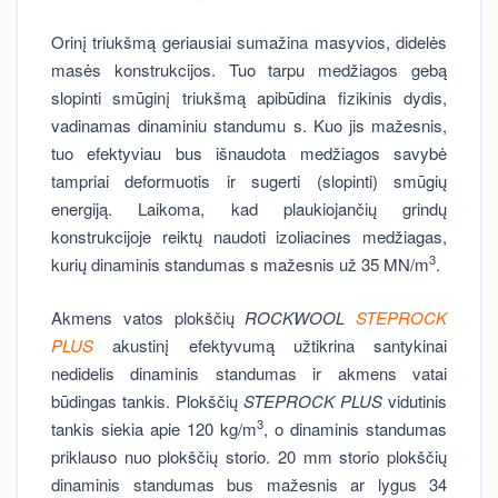
Orinį triukšmą geriausiai sumažina masyvios, didelės
masės konstrukcijos. Tuo tarpu medžiagos gebą
slopinti smūginį triukšmą apibūdina fizikinis dydis,
vadinamas dinaminiu standumu s. Kuo jis mažesnis,
tuo efektyviau bus išnaudota medžiagos savybė
tampriai deformuotis ir sugerti (slopinti) smūgių
energiją. Laikoma, kad plaukiojančių grindų
konstrukcijoje reiktų naudoti izoliacines medžiagas,
3
kurių dinaminis standumas s mažesnis už 35 MN/m
.
Akmens vatos plokščių
ROCKWOOL
STEPROCK
PLUS
akustinį efektyvumą užtikrina santykinai
nedidelis dinaminis standumas ir akmens vatai
būdingas tankis. Plokščių
STEPROCK PLUS
vidutinis
3
tankis siekia apie 120 kg/m
, o dinaminis standumas
priklauso nuo plokščių storio. 20 mm storio plokščių
dinaminis standumas bus mažesnis ar lygus 34