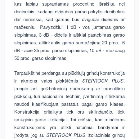
kas labiau suprantamas procentine išraiška nei
decibelais, kadangi dvigubas garso pokytis decibelais
dar nereiškia, kad garsas bus dvigubai didesnis ar
mažesnis. Pavyzdžiui, 1 dB - vos juntamas garso
slopinimas, 3 dB - didelis ir aiškiai pastebimas garso
slopinimas, atitinkantis garso sumažėjimą 20 proc., 6
dB - apie 35 proc. garso slopinimas, 10 dB - maždaug
50 proc. garso slopinimas.
Tarpaukštinė perdanga su plūdriųjų grindų konstrukcija
ir akmens vatos plokštėmis
STEPROCK PLUS
,
įrengta ant gelžbetoninių surenkamų ar monolitinių
plokščių, turi nacionalinį techninį įvertinimą ir tinkama
naudoti klasifikuojant pastatus pagal garso klases.
Konstrukcija pritaikyta tiek oru skilindančio, tiek
smūginio garso izoliacijai. Tai reiškia, kad minėtoms
konstrukcijoms yra atlikti natūriniai bandymai ir
įrodyta, jog su
STEPROCK PLUS
izoliaciniais grindų