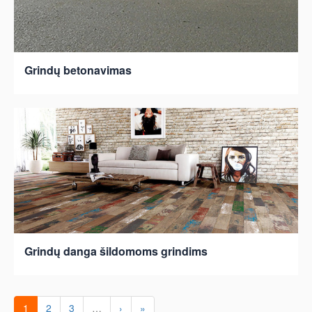
Grindų betonavimas
Grindų danga šildomoms grindims
1
2
3
…
›
»