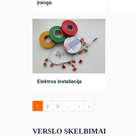
įranga
Elektros instaliacija
1
2
3
…
›
»
VERSLO SKELBIMAI