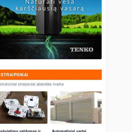
STRAIPSNIAI
strukciniai straipsniai abėcėlės tvarka
pšvietimo valdymas ir
Automatiniai vartai