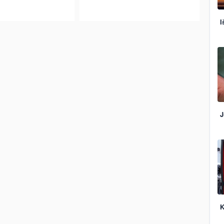
I
J
K