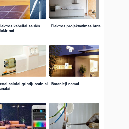
lektros kabeliai saulės
Elektros projektavimas bute
lektrinei
nstaliaciniai grindjuostiniai
Išmanieji namai
analai