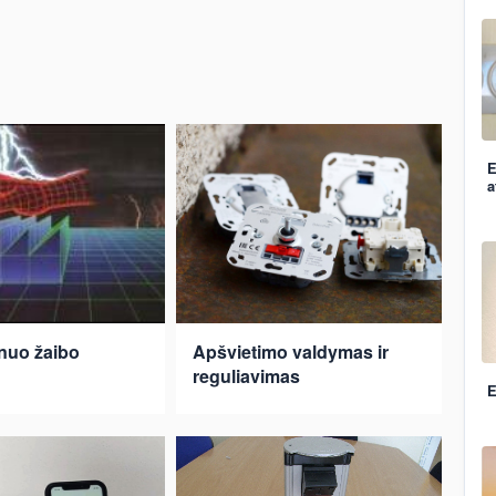
E
a
nuo žaibo
Apšvietimo valdymas ir
reguliavimas
E