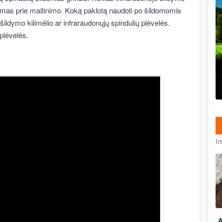
imas prie maitinimo. Koką paklotą naudoti po šildomomis
šildymo kilimėlio ar infraraudonųjų spindulių plėvelės.
plėvelės.
In
A