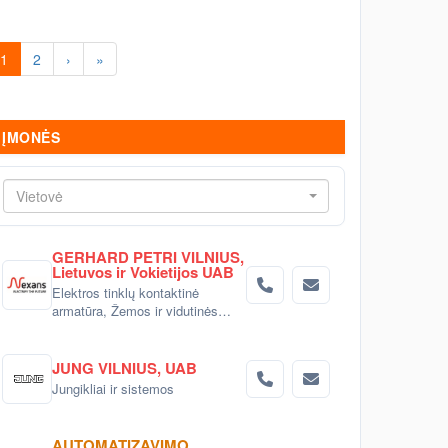
1
2
›
»
ĮMONĖS
Vietovė
GERHARD PETRI VILNIUS,
Lietuvos ir Vokietijos UAB
Elektros tinklų kontaktinė
armatūra, Žemos ir vidutinės
įtampos elektros movos,
Elektros kabelių terma-
susitraukiančios izoliacinės
JUNG VILNIUS, UAB
medžiagos, Kabelių/laidų
Jungikliai ir sistemos
tvirtinimo ir markiravimo
gaminiai, Linijinis LED
apšvietimas ir aliuminio profiliai,
AUTOMATIZAVIMO