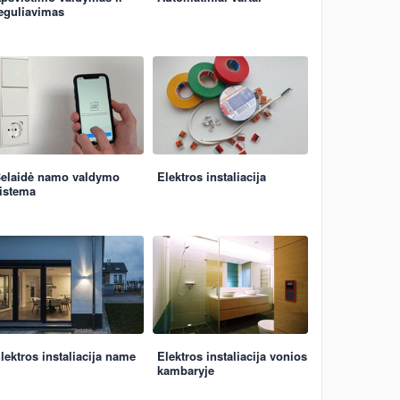
eguliavimas
elaidė namo valdymo
Elektros instaliacija
istema
lektros instaliacija name
Elektros instaliacija vonios
kambaryje