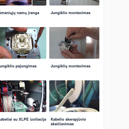
šmaniųjų namų įranga
Jungiklio montavimas
ungiklio pajungimas
Jungiklių montavimas
abeliai su XLPE izoliacija
Kabelio skerspjūvio
skaičiavimas