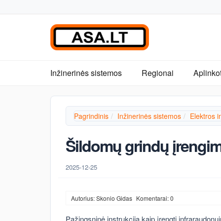
Inžinerinės sistemos
Regionai
Aplinko
Pagrindinis
Inžinerinės sistemos
Elektros in
Šildomų grindų įrengi
2025-12-25
Autorius: Skonio Gidas
Komentarai: 0
Pažingsninė instrukcija kaip įrengti infraraudonų