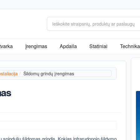
tvarka
Įrengimas
Apdaila
Statiniai
Technika 
staliacija
Šildomų grindų įrengimas
mas
jų spindulių šildomas grindis. Kokias infrarudonojo šildymo