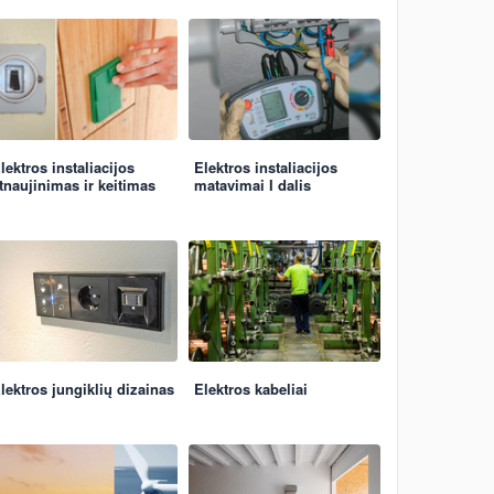
lektros instaliacijos
Elektros instaliacijos
tnaujinimas ir keitimas
matavimai I dalis
lektros jungiklių dizainas
Elektros kabeliai