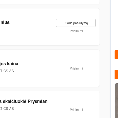
lnius
Gauti pasiūlymą
Prisiminti
ijos kaina
Prisiminti
TICS AS
s skaičiuoklė Prysmian
TICS AS
Prisiminti