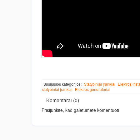
Susijusios kategorijos:
Statybiniai įrankiai
Elektros inst
statybiniai įrankiai
Elektros generatoriai
Komentarai (0)
Prisijunkite, kad galėtumėte komentuoti