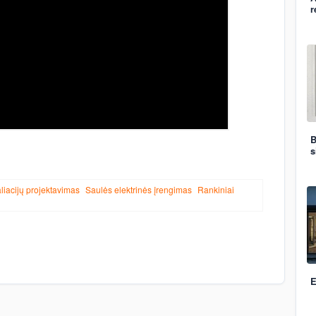
r
B
s
aliacijų projektavimas
Saulės elektrinės įrengimas
Rankiniai
E