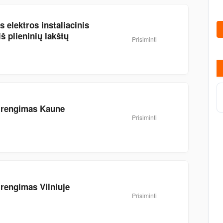
lektros instaliacinis
š plieninių lakštų
Prisiminti
 įrengimas Kaune
Prisiminti
įrengimas Vilniuje
Prisiminti