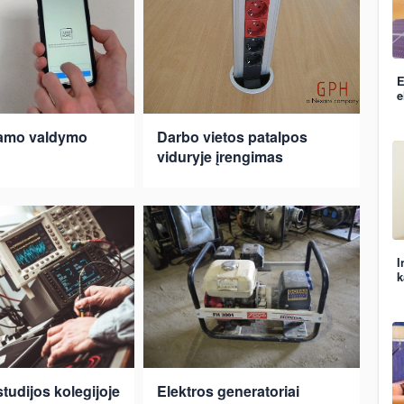
E
e
namo valdymo
Darbo vietos patalpos
viduryje įrengimas
I
k
studijos kolegijoje
Elektros generatoriai