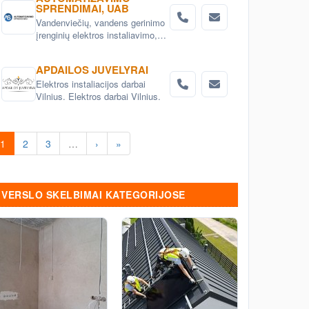
Elektros instaliacijos sprendimai
SPRENDIMAI, UAB
ir gaminiai
Vandenviečių, vandens gerinimo
įrenginių elektros instaliavimo,
automatizavimo, SCADA sistemų
įdiegimas. Žemės ūkio objektų,
APDAILOS JUVELYRAI
technologinių ir gamybos procesų
Elektros instaliacijos darbai
automatizavimas.
Vilnius. Elektros darbai Vilnius.
1
2
3
…
›
»
VERSLO SKELBIMAI KATEGORIJOSE