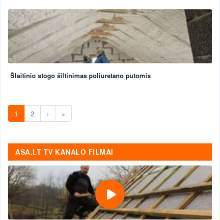
Šlaitinio stogo šiltinimas poliuretano putomis
1
2
›
»
ASA.LT TV KANALO FILMAI