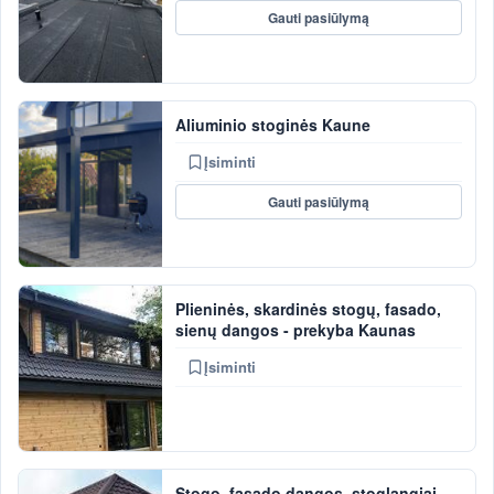
Gauti pasiūlymą
Aliuminio stoginės Kaune
Įsiminti
Gauti pasiūlymą
Plieninės, skardinės stogų, fasado,
sienų dangos - prekyba Kaunas
Įsiminti
Stogo, fasado dangos, stoglangiai -