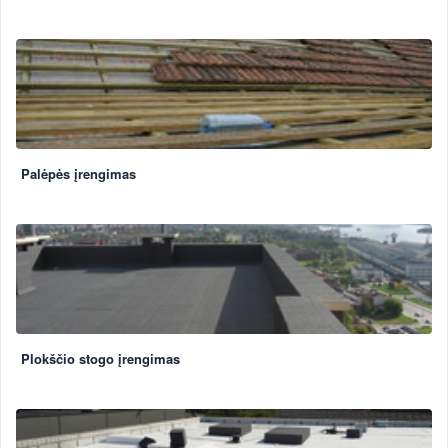
Palėpės įrengimas
Plokščio stogo įrengimas