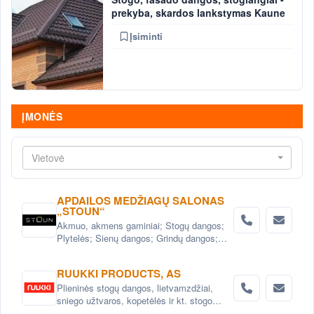
prekyba, skardos lankstymas Kaune
Įsiminti
ĮMONĖS
Vietovė
APDAILOS MEDŽIAGŲ SALONAS
„STOUN“
Akmuo, akmens gaminiai; Stogų dangos;
Plytelės; Sienų dangos; Grindų dangos;
Statybinės medžiagos; Fasadai; stogai;
interejeras; Apdailos medžiagos
RUUKKI PRODUCTS, AS
Plieninės stogų dangos, lietvamzdžiai,
sniego užtvaros, kopetėlės ir kt. stogo
priedai