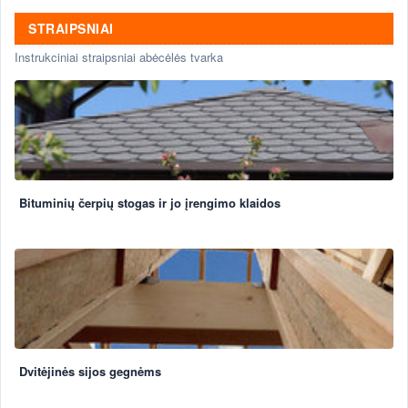
STRAIPSNIAI
Instrukciniai straipsniai abėcėlės tvarka
Bituminių čerpių stogas ir jo įrengimo klaidos
Dvitėjinės sijos gegnėms