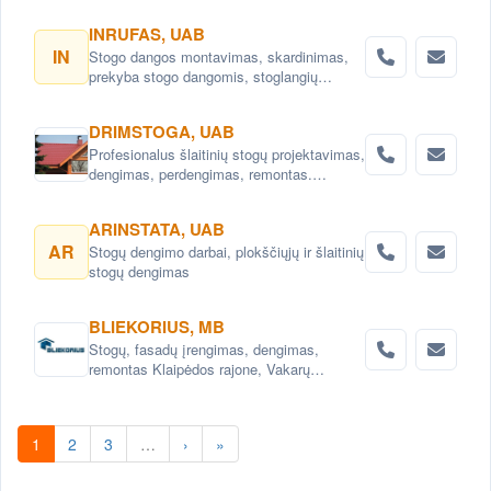
INRUFAS, UAB
IN
Stogo dangos montavimas, skardinimas,
prekyba stogo dangomis, stoglangių
montavimas
DRIMSTOGA, UAB
Profesionalus šlaitinių stogų projektavimas,
dengimas, perdengimas, remontas.
Karkasinių namų projektai ir statyba.Laiptų
gamyba ir įrengimas Vilniaus raj.
ARINSTATA, UAB
AR
Stogų dengimo darbai, plokščiųjų ir šlaitinių
stogų dengimas
BLIEKORIUS, MB
Stogų, fasadų įrengimas, dengimas,
remontas Klaipėdos rajone, Vakarų
Lietuvoje
1
2
3
…
›
»