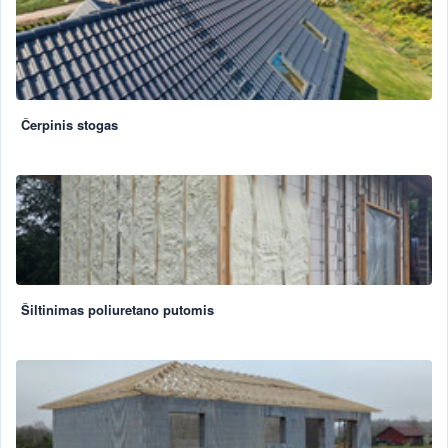
Čerpinis stogas
Šiltinimas poliuretano putomis