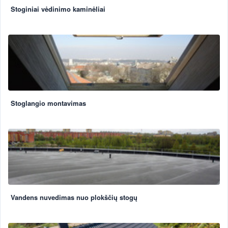
Stoginiai vėdinimo kaminėliai
Stoglangio montavimas
Vandens nuvedimas nuo plokščių stogų