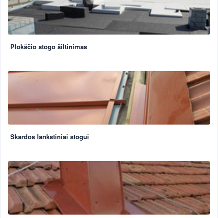
Plokščio stogo šiltinimas
Skardos lankstiniai stogui