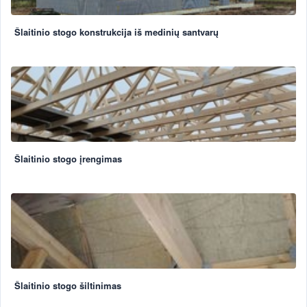
Šlaitinio stogo konstrukcija iš medinių santvarų
Šlaitinio stogo įrengimas
Šlaitinio stogo šiltinimas