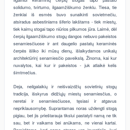
solidumo, tvirtumo, ilgaamžiškumo ženklu. Tiesa, tie
ženklai iš esmės buvo sunaikinti sovietmečiu,
atsiradus asbestiniams šiferio lakštams - tiek miestų,
tiek kaimų stogai tapo niūrios pilkumos jūra. Laimė, dėl
čerpių ilgaamžiškumo stogų dangos nebuvo pakeistos
senamiesčiuose ir ant daugelio pastatų keraminės
čerpės išliko iki mūsų dienų, išlaikydamos unikalų
architektūrinį senamiesčio paveikslą. Žinoma, kai kur
nuvalytos, kai kur ir pakeistos - juk atlaikė kelis
šimtmečius.
Deja, neilgalaikių ir neišvaizdžių sovietinių stogų
tradicija, išskyrus didžiųjų miestų senamiesčius, o
neretai ir senamiesčiuose, tęsiasi ir atgavus
nepriklausomybę. Suprantamas noras uždengti stogą
pigiau, bet jis prieštarauja tikslui pastatyti namą ne tik
sau, bet ir vaikams bei anūkams, ne vienai kartai.
Pamirštama, kad namo stogas yra investicija, kuri