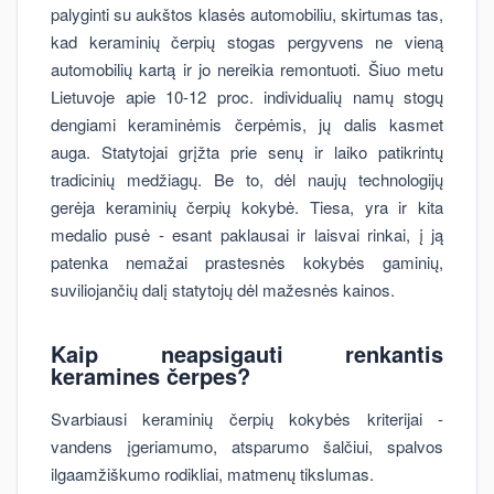
palyginti su aukštos klasės automobiliu, skirtumas tas,
kad keraminių čerpių stogas pergyvens ne vieną
automobilių kartą ir jo nereikia remontuoti. Šiuo metu
Lietuvoje apie 10-12 proc. individualių namų stogų
dengiami keraminėmis čerpėmis, jų dalis kasmet
auga. Statytojai grįžta prie senų ir laiko patikrintų
tradicinių medžiagų. Be to, dėl naujų technologijų
gerėja keraminių čerpių kokybė. Tiesa, yra ir kita
medalio pusė - esant paklausai ir laisvai rinkai, į ją
patenka nemažai prastesnės kokybės gaminių,
suviliojančių dalį statytojų dėl mažesnės kainos.
Kaip neapsigauti renkantis
keramines čerpes?
Svarbiausi keraminių čerpių kokybės kriterijai -
vandens įgeriamumo, atsparumo šalčiui, spalvos
ilgaamžiškumo rodikliai, matmenų tikslumas.