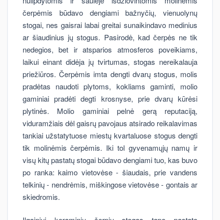
nulipdytomis ir saulėje išdžiovintomis molinėmis
čerpėmis būdavo dengiami bažnyčių, vienuolynų
stogai, nes gaisrai labai greitai sunaikindavo medinius
ar šiaudinius jų stogus. Pasirodė, kad čerpės ne tik
nedegios, bet ir atsparios atmosferos poveikiams,
laikui einant didėja jų tvirtumas, stogas nereikalauja
priežiūros. Čerpėmis imta dengti dvarų stogus, molis
pradėtas naudoti plytoms, kokliams gaminti, molio
gaminiai pradėti degti krosnyse, prie dvarų kūrėsi
plytinės. Molio gaminiai pelnė gerą reputaciją,
viduramžiais dėl gaisrų pavojaus atsirado reikalavimas
tankiai užstatytuose miestų kvartaluose stogus dengti
tik molinėmis čerpėmis. Iki tol gyvenamųjų namų ir
visų kitų pastatų stogai būdavo dengiami tuo, kas buvo
po ranka: kaimo vietovėse - šiaudais, prie vandens
telkinių - nendrėmis, miškingose vietovėse - gontais ar
skiedromis.
Ilgainiui keraminių čerpių stogas tapo pastato