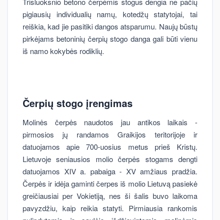
Trisluoksnio betono čerpėmis stogus dengia ne pačių
pigiausių individualių namų, kotedžų statytojai, tai
reiškia, kad jie pasitiki dangos atsparumu. Naujų būstų
pirkėjams betoninių čerpių stogo danga gali būti vienu
iš namo kokybės rodiklių.
Čerpių stogo įrengimas
Molinės čerpės naudotos jau antikos laikais -
pirmosios jų randamos Graikijos teritorijoje ir
datuojamos apie 700-uosius metus prieš Kristų.
Lietuvoje seniausios molio čerpės stogams dengti
datuojamos XIV a. pabaiga - XV amžiaus pradžia.
Čerpės ir idėja gaminti čerpes iš molio Lietuvą pasiekė
greičiausiai per Vokietiją, nes ši šalis buvo laikoma
pavyzdžiu, kaip reikia statyti. Pirmiausia rankomis