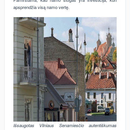
apsprendžia visą namo vertę.
Išsaugotas Vilniaus Senamiesčio autentiškumas