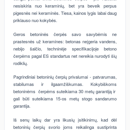
nesiskiria nuo keraminių, bet yra beveik perpus
pigesnės nei keraminės. Tiesa, kainos lygis labai daug
priklauso nuo kokybės.
Geros betoninės čerpės savo savybėmis ne
prastesnės už keramines: betonas neįgeria vandens,
nebijo šalčio, techninėje specifikacijoje betono
čerpėms pagal ES standartus net nereikia nurodyti šių
rodiklių.
Pagrindiniai betoninių čerpių privalumai - patvarumas,
stabilumas ir ilgaamžiškumas. Kokybiškoms
betoninėms čerpėms suteikiama 30 metų garantiją ir
gali būti suteikiama 15-os metų stogo sandarumo
garantija.
Iš senų laikų dar yra likusių įsitikinimų, kad dėl
betoninių čerpių svorio joms reikalinga sustiprinta