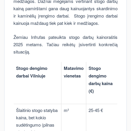
medžiagos. Dažnai mėgėjams vertinant stogo darbų
kainą pamirštami gana daug kainuojantys skardinimo
ir kaminėlių įrengimo darbai. Stogo įrengimo darbai
kainuoja maždaug tiek pat kiek ir medžiagos.
Žemiau Infrufas pateuikta stogo darbų kainoraštis
2025 metams. Tačiau reikėtų įsivertinti konkrečią
situaciją.
Stogo dengimo
Matavimo
Stogo
darbai Vilniuje
vienetas
dengimo
darbų kaina
(€)
Šlaitinio stogo statyba
m²
25-45 €
kaina, bet kokio
sudėtingumo (pilnas