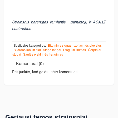
Straipsnis parengtas remiantis
,
gamintojų ir ASA.LT
nuotraukos
Susijusios kategorijos:
Bituminis stogas
Izoliacinės plėvelės
Skardos lankstiniai
Stogo langai
Stogų šiltinimas
Čerpiniai
stogai
Saulės elektrinės įrengimas
Komentarai (0)
Prisijunkite, kad galėtumėte komentuoti
Geriausi temos straipsniai