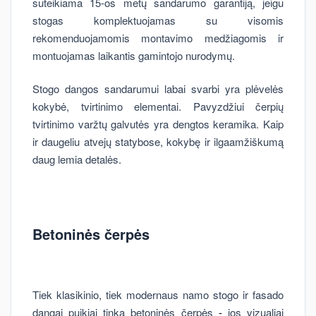
suteikiama 15-os metų sandarumo garantiją, jeigu
stogas komplektuojamas su visomis
rekomenduojamomis montavimo medžiagomis ir
montuojamas laikantis gamintojo nurodymų.
Stogo dangos sandarumui labai svarbi yra plėvelės
kokybė, tvirtinimo elementai. Pavyzdžiui čerpių
tvirtinimo varžtų galvutės yra dengtos keramika. Kaip
ir daugeliu atvejų statybose, kokybę ir ilgaamžiškumą
daug lemia detalės.
Betoninės čerpės
Tiek klasikinio, tiek modernaus namo stogo ir fasado
dangai puikiai tinka
betoninės čerpės
-
jos vizualiai