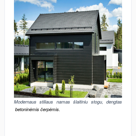
Modernaus stiliaus namas šlaitiniu stogu, dengtas
betoninėmis čerpėmis.