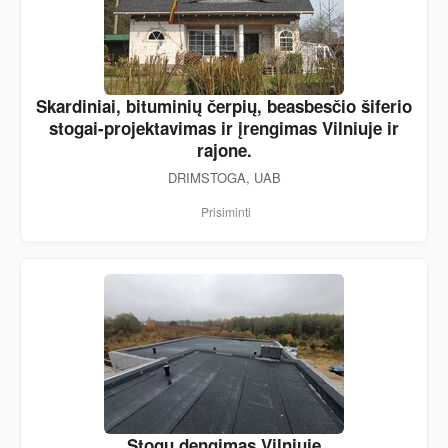
Skardiniai, bituminių čerpių, beasbesčio šiferio
stogai-projektavimas ir įrengimas Vilniuje ir
rajone.
DRIMSTOGA, UAB
Prisiminti
Stogų dengimas Vilniuje