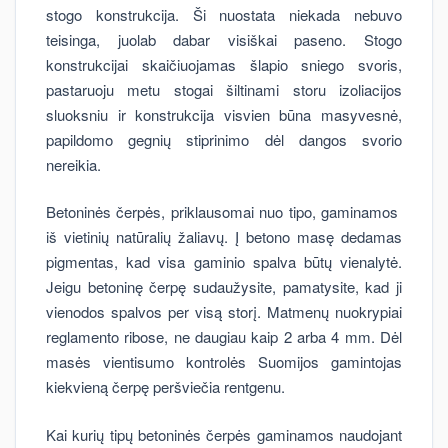
stogo konstrukcija. Ši nuostata niekada nebuvo
teisinga, juolab dabar visiškai paseno. Stogo
konstrukcijai skaičiuojamas šlapio sniego svoris,
pastaruoju metu stogai šiltinami storu izoliacijos
sluoksniu ir konstrukcija visvien būna masyvesnė,
papildomo gegnių stiprinimo dėl dangos svorio
nereikia.
Betoninės čerpės, priklausomai nuo tipo, gaminamos
iš vietinių natūralių žaliavų. Į betono masę dedamas
pigmentas, kad visa gaminio spalva būtų vienalytė.
Jeigu betoninę čerpę sudaužysite, pamatysite, kad ji
vienodos spalvos per visą storį. Matmenų nuokrypiai
reglamento ribose, ne daugiau kaip 2 arba 4 mm. Dėl
masės vientisumo kontrolės Suomijos gamintojas
kiekvieną čerpę peršviečia rentgenu.
Kai kurių tipų betoninės čerpės gaminamos naudojant