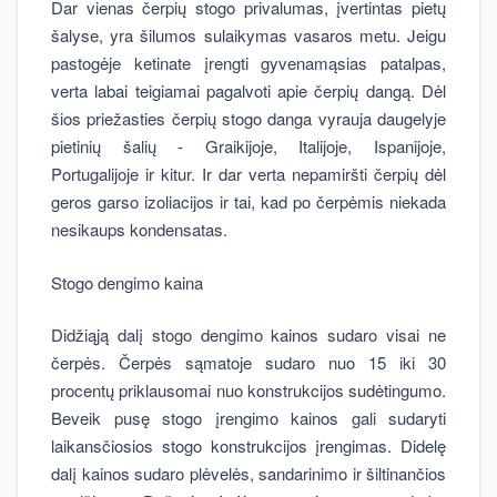
Dar vienas čerpių stogo privalumas, įvertintas pietų
šalyse, yra šilumos sulaikymas vasaros metu. Jeigu
pastogėje ketinate įrengti gyvenamąsias patalpas,
verta labai teigiamai pagalvoti apie čerpių dangą. Dėl
šios priežasties čerpių stogo danga vyrauja daugelyje
pietinių šalių - Graikijoje, Italijoje, Ispanijoje,
Portugalijoje ir kitur. Ir dar verta nepamiršti čerpių dėl
geros garso izoliacijos ir tai, kad po čerpėmis niekada
nesikaups kondensatas.
Stogo dengimo kaina
Didžiąją dalį stogo dengimo kainos sudaro visai ne
čerpės. Čerpės sąmatoje sudaro nuo 15 iki 30
procentų priklausomai nuo konstrukcijos sudėtingumo.
Beveik pusę stogo įrengimo kainos gali sudaryti
laikansčiosios stogo konstrukcijos įrengimas. Didelę
dalį kainos sudaro plėvelės, sandarinimo ir šiltinančios