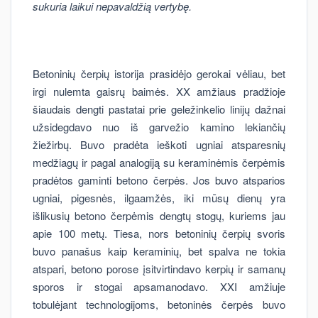
sukuria laikui nepavaldžią vertybę.
Betoninių čerpių istorija prasidėjo gerokai vėliau, bet
irgi nulemta gaisrų baimės. XX amžiaus pradžioje
šiaudais dengti pastatai prie geležinkelio linijų dažnai
užsidegdavo nuo iš garvežio kamino lekiančių
žiežirbų. Buvo pradėta ieškoti ugniai atsparesnių
medžiagų ir pagal analogiją su keraminėmis čerpėmis
pradėtos gaminti betono čerpės. Jos buvo atsparios
ugniai, pigesnės, ilgaamžės, iki mūsų dienų yra
išlikusių betono čerpėmis dengtų stogų, kuriems jau
apie 100 metų. Tiesa, nors betoninių čerpių svoris
buvo panašus kaip keraminių, bet spalva ne tokia
atspari, betono porose įsitvirtindavo kerpių ir samanų
sporos ir stogai apsamanodavo. XXI amžiuje
tobulėjant technologijoms, betoninės čerpės buvo