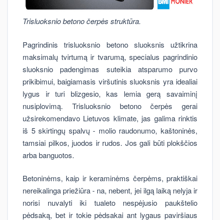
Trisluoksnio betono čerpės struktūra.
Pagrindinis trisluoksnio betono sluoksnis užtikrina
maksimalų tvirtumą ir tvarumą, specialus pagrindinio
sluoksnio padengimas suteikia atsparumo purvo
prikibimui, baigiamasis viršutinis sluoksnis yra idealiai
lygus ir turi blizgesio, kas lemia gerą savaiminį
nusiplovimą. Trisluoksnio betono čerpės gerai
užsirekomendavo Lietuvos klimate, jas galima rinktis
iš 5 skirtingų spalvų - molio raudonumo, kaštoninės,
tamsiai pilkos, juodos ir rudos. Jos gali būti plokščios
arba banguotos.
Betoninėms, kaip ir keraminėms čerpėms, praktiškai
nereikalinga priežiūra - na, nebent, jei ilgą laiką nelyja ir
norisi nuvalyti iki tualeto nespėjusio paukštelio
pėdsaką, bet ir tokie pėdsakai ant lygaus paviršiaus