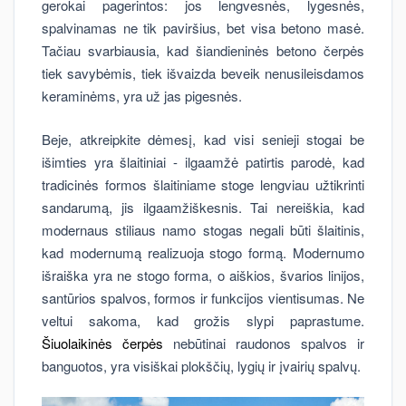
gerokai pagerintos: jos lengvesnės, lygesnės,
spalvinamas ne tik paviršius, bet visa betono masė.
Tačiau svarbiausia, kad šiandieninės betono čerpės
tiek savybėmis, tiek išvaizda beveik nenusileisdamos
keraminėms, yra už jas pigesnės.
Beje, atkreipkite dėmesį, kad visi senieji stogai be
išimties yra šlaitiniai - ilgaamžė patirtis parodė, kad
tradicinės formos šlaitiniame stoge lengviau užtikrinti
sandarumą, jis ilgaamžiškesnis. Tai nereiškia, kad
modernaus stiliaus namo stogas negali būti šlaitinis,
kad modernumą realizuoja stogo formą. Modernumo
išraiška yra ne stogo forma, o aiškios, švarios linijos,
santūrios spalvos, formos ir funkcijos vientisumas. Ne
veltui sakoma, kad grožis slypi paprastume.
Šiuolaikinės čerpės
nebūtinai raudonos spalvos ir
banguotos, yra visiškai plokščių, lygių ir įvairių spalvų.