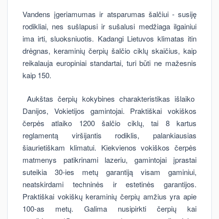
Vandens įgeriamumas ir atsparumas šalčiui - susiję
rodikliai, nes sušlapusi ir sušalusi medžiaga ilgainiui
ima irti, sluoksniuotis. Kadangi Lietuvos klimatas itin
drėgnas, keraminių čerpių šalčio ciklų skaičius, kaip
reikalauja europiniai standartai, turi būti ne mažesnis
kaip 150.
Aukštas čerpių kokybines charakteristikas išlaiko
Danijos, Vokietijos gamintojai. Praktiškai vokiškos
čerpės atlaiko 1200 šalčio ciklų, tai 8 kartus
reglamentą viršijantis rodiklis, palankiausias
šiaurietiškam klimatui. Kiekvienos vokiškos čerpės
matmenys patikrinami lazeriu, gamintojai įprastai
suteikia 30-ies metų garantiją visam gaminiui,
neatskirdami techninės ir estetinės garantijos.
Praktiškai vokiškų keraminių čerpių amžius yra apie
100-as metų. Galima nusipirkti čerpių kai