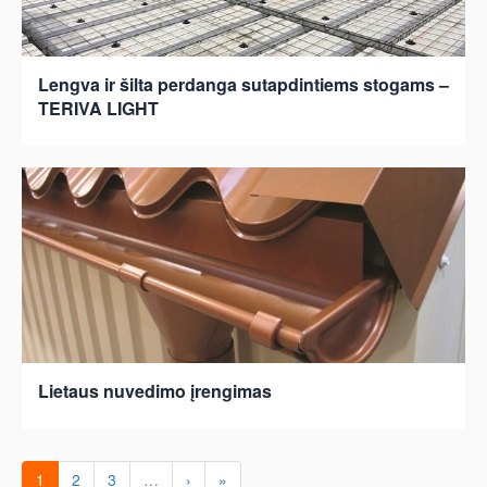
Lengva ir šilta perdanga sutapdintiems stogams –
TERIVA LIGHT
Lietaus nuvedimo įrengimas
1
2
3
…
›
»