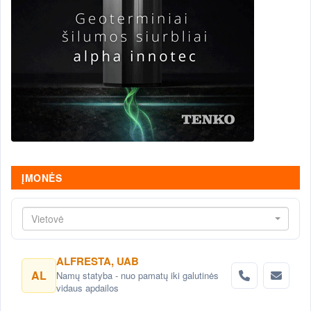
ĮMONĖS
Vietovė
ALFRESTA, UAB
AL
Namų statyba - nuo pamatų iki galutinės
vidaus apdailos