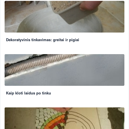
Dekoratyvinis tinkavimas: greitai ir pigiai
Kaip kloti laidus po tinku