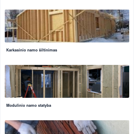
Karkasinio namo šiltinimas
Modulinio namo statyba