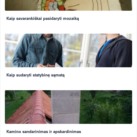
Kaip savarankiškai pasidaryti mozaiką
Kaip sudaryti statybinę sąmatą
Kamino sandarinimas ir apskardinimas