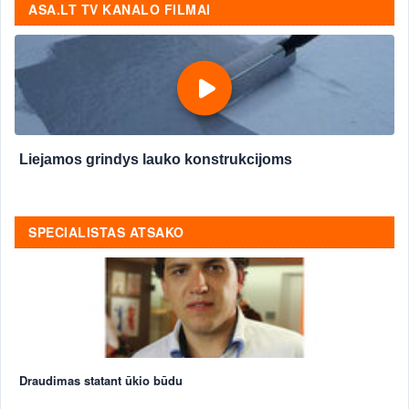
ASA.LT TV KANALO FILMAI
Liejamos grindys lauko konstrukcijoms
SPECIALISTAS ATSAKO
Draudimas statant ūkio būdu