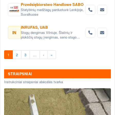
Przedsiębiorstwo Handlowe SABO
Statybinių medžiagų parduotuvė Lenkijoje,
Suvalkuose
INRUFAS, UAB
IN
Stogų dengimas Vilniuje. Šlaiinių ir
plokščių stogų įrengimas, seno stogo
keitimas renovacija Vilnius. Stogo dangos
montavimas Vilnius. stogo skardinimas
Vilniuje. Stogų remonto darbai, stogo
1
2
3
…
›
»
renovacija Vilniuje.
STRAIPSNIAI
Instrukciniai straipsniai abėcėlės tvarka