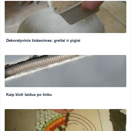
Dekoratyvinis tinkavimas: greitai ir pigiai
Kaip kloti laidus po tinku