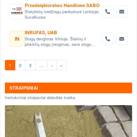
Przedsiębiorstwo Handlowe SABO
Statybinių medžiagų parduotuvė Lenkijoje,
Suvalkuose
INRUFAS, UAB
IN
Stogų dengimas Vilniuje. Šlaiinių ir
plokščių stogų įrengimas, seno stogo
keitimas renovacija Vilnius. Stogo dangos
montavimas Vilnius. stogo skardinimas
Vilniuje. Stogų remonto darbai, stogo
1
2
3
…
›
»
renovacija Vilniuje.
STRAIPSNIAI
Instrukciniai straipsniai abėcėlės tvarka