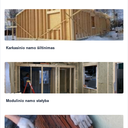
Karkasinio namo šiltinimas
Modulinio namo statyba