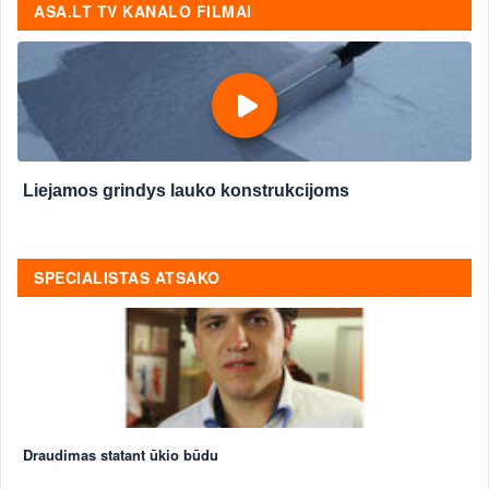
ASA.LT TV KANALO FILMAI
Liejamos grindys lauko konstrukcijoms
SPECIALISTAS ATSAKO
Draudimas statant ūkio būdu