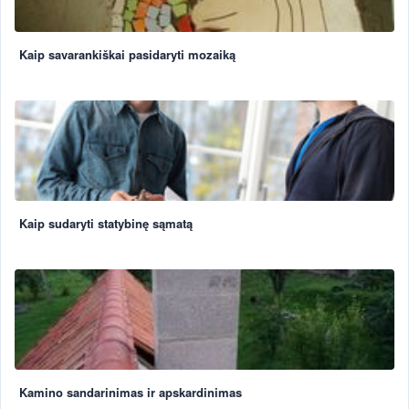
Kaip savarankiškai pasidaryti mozaiką
Kaip sudaryti statybinę sąmatą
Kamino sandarinimas ir apskardinimas