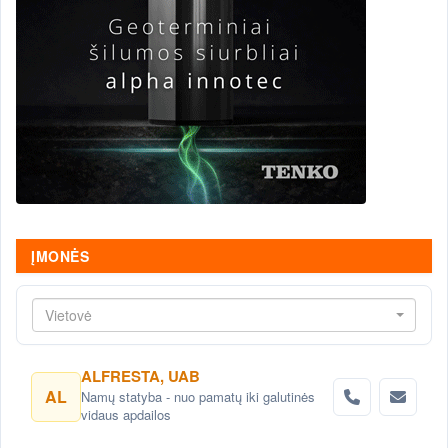
ĮMONĖS
Vietovė
ALFRESTA, UAB
AL
Namų statyba - nuo pamatų iki galutinės
vidaus apdailos