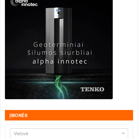
ĮMONĖS
Vietovė