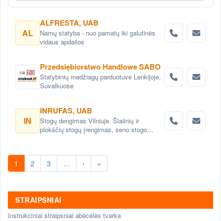
ALFRESTA, UAB
AL
Namų statyba - nuo pamatų iki galutinės
vidaus apdailos
Przedsiębiorstwo Handlowe SABO
Statybinių medžiagų parduotuvė Lenkijoje,
Suvalkuose
INRUFAS, UAB
IN
Stogų dengimas Vilniuje. Šlaiinių ir
plokščių stogų įrengimas, seno stogo
keitimas renovacija Vilnius. Stogo dangos
montavimas Vilnius. stogo skardinimas
Vilniuje. Stogų remonto darbai, stogo
1
2
3
…
›
»
renovacija Vilniuje.
STRAIPSNIAI
Instrukciniai straipsniai abėcėlės tvarka