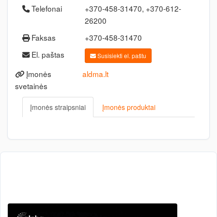
Telefonai
+370-458-31470, +370-612-
26200
Faksas
+370-458-31470
El. paštas
Susisiekti el. paštu
Įmonės
aldma.lt
svetainės
Įmonės straipsniai
Įmonės produktai