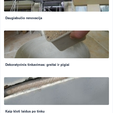
Daugiabučio renovacija
Dekoratyvinis tinkavimas: greitai ir pigiai
Kaip kloti laidus po tinku