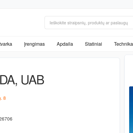
tvarka
Įrengimas
Apdaila
Statiniai
Technika 
DA, UAB
. 8
726706