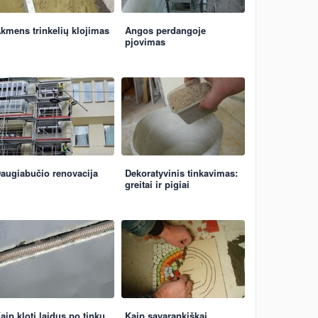
kmens trinkelių klojimas
Angos perdangoje
pjovimas
augiabučio renovacija
Dekoratyvinis tinkavimas:
greitai ir pigiai
aip kloti laidus po tinku
Kaip savarankiškai