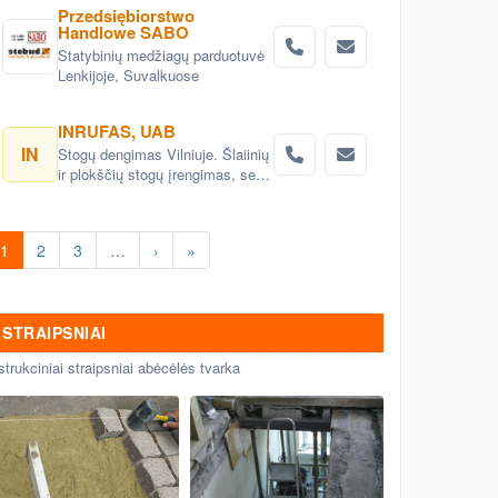
Przedsiębiorstwo
Handlowe SABO
Statybinių medžiagų parduotuvė
Lenkijoje, Suvalkuose
INRUFAS, UAB
IN
Stogų dengimas Vilniuje. Šlaiinių
ir plokščių stogų įrengimas, seno
stogo keitimas renovacija
Vilnius. Stogo dangos
montavimas Vilnius. stogo
1
2
3
…
›
»
skardinimas Vilniuje. Stogų
remonto darbai, stogo renovacija
Vilniuje.
STRAIPSNIAI
strukciniai straipsniai abėcėlės tvarka