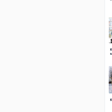
K
s
K