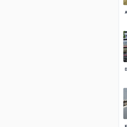
A
D
K