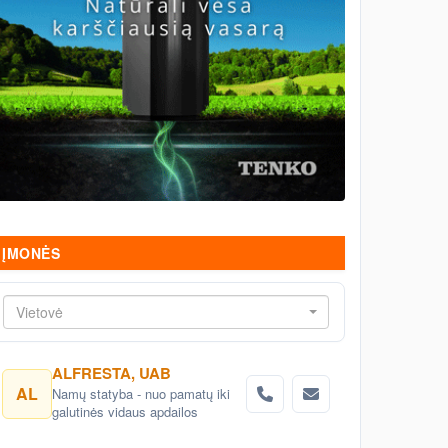
ĮMONĖS
Vietovė
ALFRESTA, UAB
AL
Namų statyba - nuo pamatų iki
galutinės vidaus apdailos