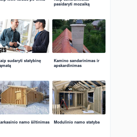
pasidaryti mozaiką
aip sudaryti statybinę
Kamino sandarinimas ir
ąmatą
apskardinimas
arkasinio namo šiltinimas
Modulinio namo statyba