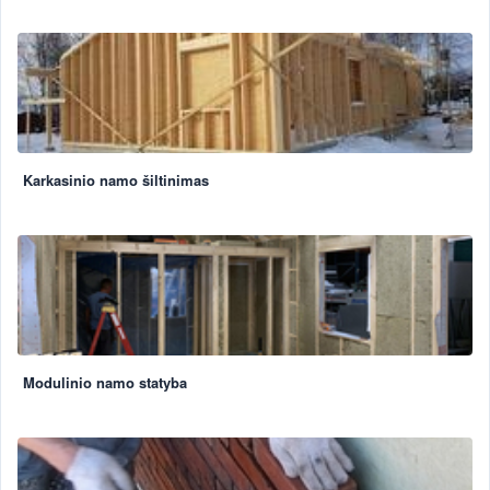
Karkasinio namo šiltinimas
Modulinio namo statyba