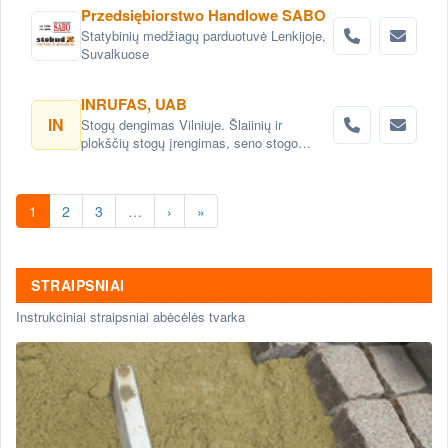
Przedsiębiorstwo Handlowe SABO
Statybinių medžiagų parduotuvė Lenkijoje,
Suvalkuose
INRUFAS, UAB
IN
Stogų dengimas Vilniuje. Šlaiinių ir
plokščių stogų įrengimas, seno stogo
keitimas renovacija Vilnius. Stogo dangos
montavimas Vilnius. stogo skardinimas
Vilniuje. Stogų remonto darbai, stogo
1
2
3
…
›
»
renovacija Vilniuje.
STRAIPSNIAI
Instrukciniai straipsniai abėcėlės tvarka