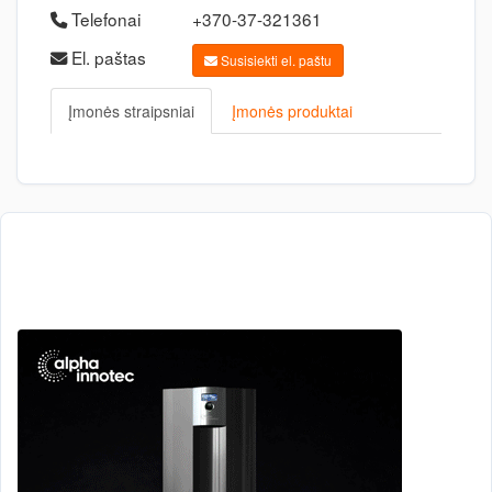
Telefonai
+370-37-321361
El. paštas
Susisiekti el. paštu
Įmonės straipsniai
Įmonės produktai