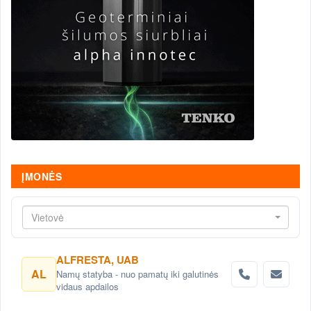
ĮMONĖS
Vietovė
ALFRESTA, UAB
AL
Namų statyba - nuo pamatų iki galutinės
vidaus apdailos