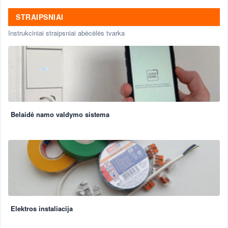
STRAIPSNIAI
Instrukciniai straipsniai abėcėlės tvarka
Belaidė namo valdymo sistema
Elektros instaliacija