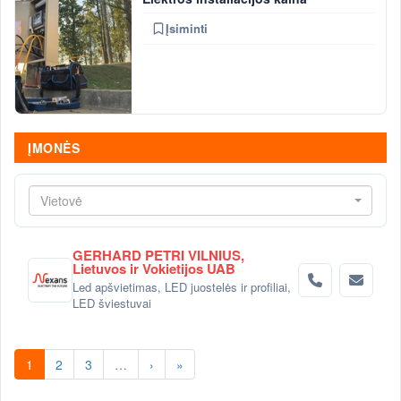
Įsiminti
ĮMONĖS
Vietovė
GERHARD PETRI VILNIUS,
Lietuvos ir Vokietijos UAB
Led apšvietimas, LED juostelės ir profiliai,
LED šviestuvai
1
2
3
…
›
»