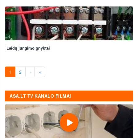
Laidų jungimo gnybtai
1
2
›
»
ASA.LT TV KANALO FILMAI