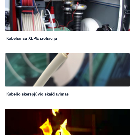
Kabeliai su XLPE izoliacija
Kabelio skerspjūvio skaičiavimas