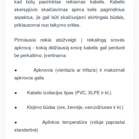
kad būtų pasirinktas reikiamas kabelis. Kabelio
skerspjūvio skaičiavimas apima kelis pagrindinius
aspektus, jis gali būti skaičiuojami skirtingais būdais,
priklausomai nuo taikymo srities.
Pirmiausia reikia atsižvelgti į reikalingą srovės
apkrovą - kokią didžiausią srovę kabelis gali perduoti
be perkaitimo. Įvertinama:
● Apkrovos (vienfazis ar trifazis) ir maksimali
apkrovos galia
● Kabelio izoliacijos tipas (PVC, XLPE ir kt.)
● Klojimo būdas (ore, žemėje, vamzdžiuose ir kt.)
● Aplinkos temperatūra (viduje paprastai
standartinė)