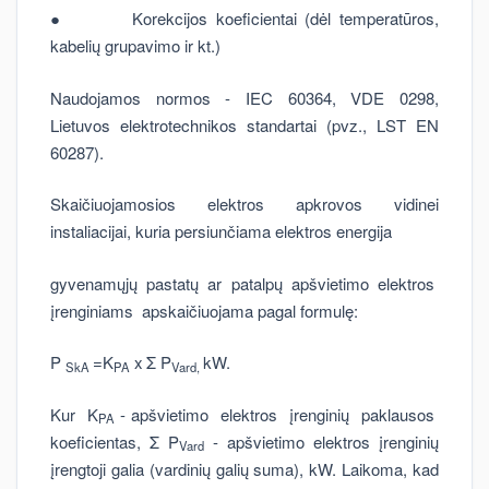
● Korekcijos koeficientai (dėl temperatūros,
kabelių grupavimo ir kt.)
Naudojamos normos - IEC 60364, VDE 0298,
Lietuvos elektrotechnikos standartai (pvz., LST EN
60287).
Skaičiuojamosios elektros apkrovos vidinei
instaliacijai, kuria persiunčiama elektros energija
gyvenamųjų pastatų ar patalpų apšvietimo elektros
įrenginiams apskaičiuojama pagal formulę:
P
=K
x
Σ P
kW.
SkA
PA
Vard,
Kur K
- apšvietimo elektros įrenginių paklausos
PA
koeficientas, Σ P
- apšvietimo elektros įrenginių
Vard
įrengtoji galia (vardinių galių suma), kW. Laikoma, kad