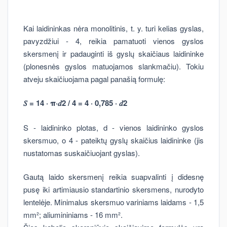
Kai laidininkas nėra monolitinis, t. y. turi kelias gyslas,
pavyzdžiui - 4, reikia pamatuoti vienos gyslos
skersmenį ir padauginti iš gyslų skaičiaus laidininke
(plonesnės gyslos matuojamos slankmačiu). Tokiu
atveju skaičiuojama pagal panašią formulę:
𝑆
= 14 · π·
𝑑
2 / 4 = 4 · 0,785 ·
𝑑
2
S - laidininko plotas, d - vienos laidininko gyslos
skersmuo, o 4 - pateiktų gyslų skaičius laidininke (jis
nustatomas suskaičiuojant gyslas).
Gautą laido skersmenį reikia suapvalinti į didesnę
pusę iki artimiausio standartinio skersmens, nurodyto
lentelėje. Minimalus skersmuo variniams laidams - 1,5
mm²; aliumininiams - 16 mm².