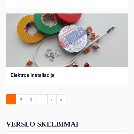
Elektros instaliacija
1
2
3
…
›
»
VERSLO SKELBIMAI