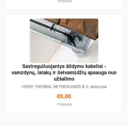
Prisiminti
Savireguliuojantys šildymo kabeliai -
vamzdynų, latakų ir lietvamzdžių apsauga nuo
užšalimo
nVENT THERMAL NETHERLANDS B.V. atstovybė
€0,00
Prisiminti