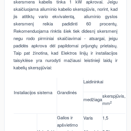
skersmens kabelis tinka 1 kW apkrovai. Jeigu
skaičiuojama aliuminio kabelio skerspjūvis, norint, kad
jis atitiktų vario ekvivalentą, aliuminio gyslos
skersmenį reikia padidinti 60 procentų.
Rekomenduojama rinktis šiek tiek didesnį skersmenį
negu rodo pirminiai skaičiavimai - atsargai, jeigu
padidės apkrova dėl papildomai prijungtų prietaisų.
Taip pat žinotina, kad Elektros linijų ir instaliacijos
taisyklėse yra nurodyti mažiausi leistinieji laidų ir
kabelių skerspjūviai:
Laidininkai
Instaliacijos sistema
Grandinės
skerspjūvis,
medžiaga
2
mm
Galios ir
Varis
1,5
apšvietimo