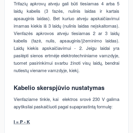
Trifazių apkrovų atveju gali būti tiesiamas 4 arba 5
laidų kabelis (3 fazės, nulinis laidas ir kartais
apsauginis laidas). Bet kuriuo atveju apskaičiavimui
imamas kiekis iš 3 laidų (nulinis laidas neįskaitomas).
Vienfazės apkrovos atveju tiesiamas 2 ar 3 laidų
kabelis (fazė, nulis, apsauginis/įžeminimo laidas).
Laidų kiekis apskaičiavimui - 2. Jeigu laidai yra
paslėpti sienos ertmėje elektrotechniniame vamzdyje,
tuomet pasirinkimui svarbu žinoti visų laidų, bendrai
nutiestų viename vamzdyje, kiekį.
Kabelio skerspjūvio nustatymas
Vienfaziame tinkle, kai elektros srovė 230 V galima
apytiksliai paskaičiuoti pagal supaprastintą formulę:
I = P - K