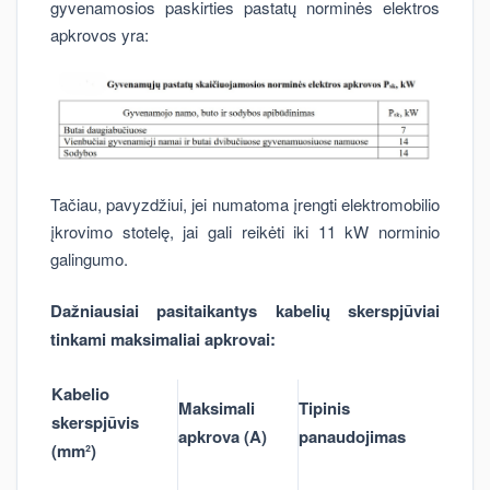
gyvenamosios paskirties pastatų norminės elektros
apkrovos yra:
Tačiau, pavyzdžiui, jei numatoma įrengti elektromobilio
įkrovimo stotelę, jai gali reikėti iki 11 kW norminio
galingumo.
Dažniausiai pasitaikantys kabelių skerspjūviai
tinkami maksimaliai apkrovai:
Kabelio
Maksimali
Tipinis
skerspjūvis
apkrova (A)
panaudojimas
(mm²)