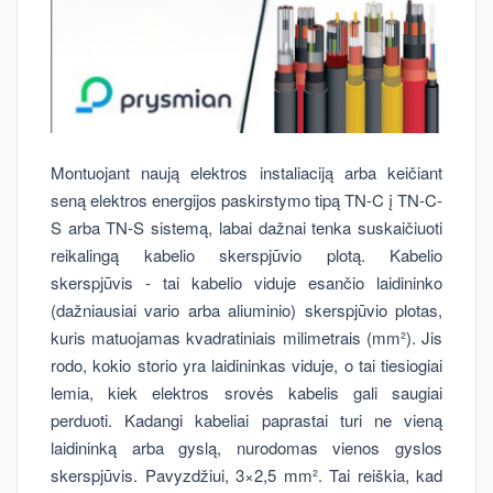
Montuojant naują elektros instaliaciją arba keičiant
seną elektros energijos paskirstymo tipą TN-C į TN-C-
S arba TN-S sistemą, labai dažnai tenka suskaičiuoti
reikalingą kabelio skerspjūvio plotą. Kabelio
skerspjūvis - tai kabelio viduje esančio laidininko
(dažniausiai vario arba aliuminio) skerspjūvio plotas,
kuris matuojamas kvadratiniais milimetrais (mm²). Jis
rodo, kokio storio yra laidininkas viduje, o tai tiesiogiai
lemia, kiek elektros srovės kabelis gali saugiai
perduoti. Kadangi kabeliai paprastai turi ne vieną
laidininką arba gyslą, nurodomas vienos gyslos
skerspjūvis. Pavyzdžiui, 3×2,5 mm². Tai reiškia, kad