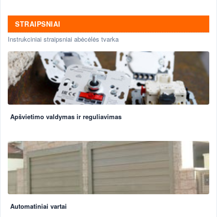
STRAIPSNIAI
Instrukciniai straipsniai abėcėlės tvarka
Apšvietimo valdymas ir reguliavimas
Automatiniai vartai