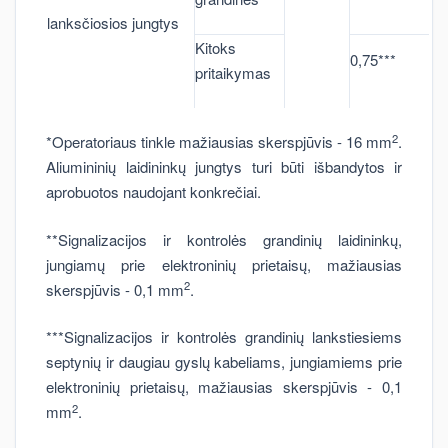
lanksčiosios jungtys
Kitoks
0,75***
pritaikymas
2
*Operatoriaus tinkle mažiausias skerspjūvis - 16 mm
.
Aliumininių laidininkų jungtys turi būti išbandytos ir
aprobuotos naudojant konkrečiai.
**Signalizacijos ir kontrolės grandinių laidininkų,
jungiamų prie elektroninių prietaisų, mažiausias
2
skerspjūvis - 0,1 mm
.
***Signalizacijos ir kontrolės grandinių lankstiesiems
septynių ir daugiau gyslų kabeliams, jungiamiems prie
elektroninių prietaisų, mažiausias skerspjūvis - 0,1
2
mm
.