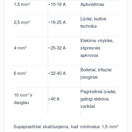
1,5 mm²
~10-16 A
Apšvietimas
Lizdai, buitinė
2,5 mm²
~16-25 A
technika
Elektros viryklės,
4 mm²
~25-32 A
stipresnės
apkrovos
Boileriai, trifaziai
6 mm²
~32-40 A
įrenginiai
Pagrindiniai įvadai,
10 mm² ir
>40 A
galingi elektros
daugiau
varikliai
Supaprastintai skaičiuojama, kad minimalus 1,5 mm²