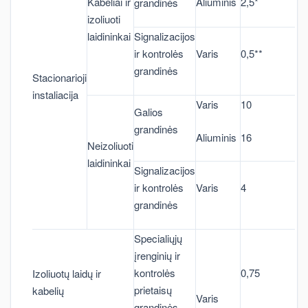
Aliuminis
2,5*
Kabeliai ir
grandinės
izoliuoti
laidininkai
Signalizacijos
ir kontrolės
Varis
0,5**
grandinės
Stacionarioji
instaliacija
Varis
10
Galios
grandinės
Aliuminis
16
Neizoliuoti
laidininkai
Signalizacijos
ir kontrolės
Varis
4
grandinės
Specialiųjų
įrenginių ir
kontrolės
0,75
Izoliuotų laidų ir
prietaisų
kabelių
Varis
grandinės