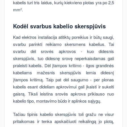
kabelis turi tris laidus, kurių kiekvieno plotas yra po 2,5
mm².
Kodėl svarbus kabelio skerspjūvis
Kad elektros instaliacija atitiktų poreikius ir būtų saugi,
svarbu parinkti reikiamo skersmens kabelius. Tai
svarbu dėl srovės apkrovos - kuo didesnis
skerspjūvis, tuo didesnę srovę neperkaisdamas gali
praleisti kabelis. Dėl įtampos kritimo - ilgos grandinės
kabeliams mažesnis skerspjūvis lemia didesnį
įtampos kritimą. Taip pat dėl saugumo - per plonas
kabelis esant dideliam apkrovimui gali įkaisti ir sukelti
gaisrą. Tiksli leistina srovės apkrova priklauso nuo
kabelio tipo, montavimo būdo ir aplinkos sąlygų.
Tačiau tipinis kabelio skerspjūvis toli gražu ne visur
pritaikomas ir tenka apskaičiuoti reikalingą jo plotą,