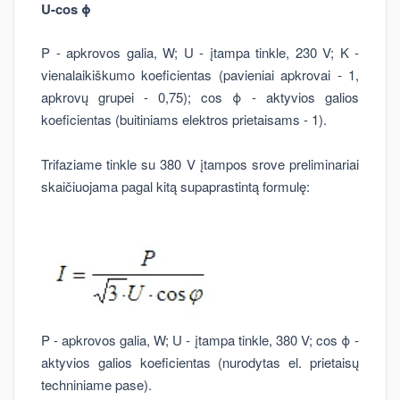
U-cos ϕ
P - apkrovos galia, W; U - įtampa tinkle, 230 V; K -
vienalaikiškumo koeficientas (pavieniai apkrovai - 1,
apkrovų grupei - 0,75); cos ϕ - aktyvios galios
koeficientas (buitiniams elektros prietaisams - 1).
Trifaziame tinkle su 380 V įtampos srove preliminariai
skaičiuojama pagal kitą supaprastintą formulę:
P - apkrovos galia, W; U - įtampa tinkle, 380 V; cos ϕ -
aktyvios galios koeficientas (nurodytas el. prietaisų
techniniame pase).