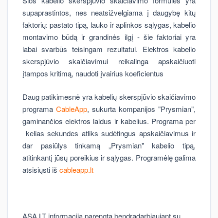
Šios kabelio skerspjūvio skaičiavimo formulės yra
supaprastintos, nes neatsižvelgiama į daugybę kitų
faktorių: pastato tipą, lauko ir aplinkos sąlygas, kabelio
montavimo būdą ir grandinės ilgį - šie faktoriai yra
labai svarbūs teisingam rezultatui. Elektros kabelio
skerspjūvio skaičiavimui reikalinga apskaičiuoti
įtampos kritimą, naudoti įvairius koeficientus
Daug patikimesnė yra kabelių skerspjūvio skaičiavimo
programa
CableApp
, sukurta kompanijos "Prysmian",
gaminančios elektros laidus ir kabelius. Programa per
kelias sekundes atliks sudėtingus apskaičiavimus ir
dar pasiūlys tinkamą „Prysmian" kabelio tipą,
atitinkantį jūsų poreikius ir sąlygas. Programėlę galima
atsisiųsti iš
cableapp.lt
ASA.LT informacija parengta bendradarbiaujant su