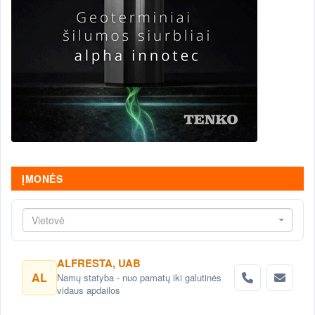
ĮMONĖS
Vietovė
ALFRESTA, UAB
AL
Namų statyba - nuo pamatų iki galutinės
vidaus apdailos