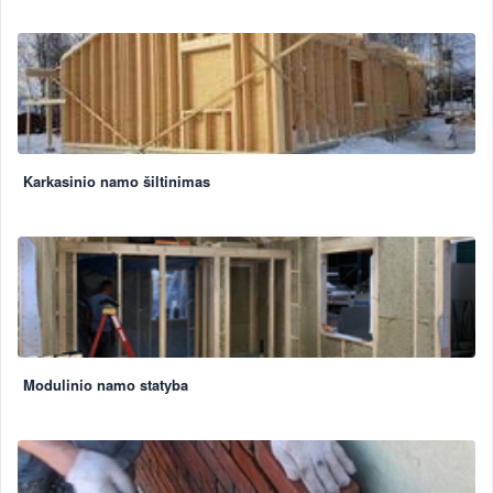
Karkasinio namo šiltinimas
Modulinio namo statyba