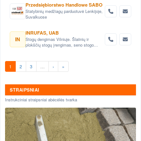
Przedsiębiorstwo Handlowe SABO
Statybinių medžiagų parduotuvė Lenkijoje,
Suvalkuose
INRUFAS, UAB
IN
Stogų dengimas Vilniuje. Šlaiinių ir
plokščių stogų įrengimas, seno stogo
keitimas renovacija Vilnius. Stogo dangos
montavimas Vilnius. stogo skardinimas
Vilniuje. Stogų remonto darbai, stogo
1
2
3
…
›
»
renovacija Vilniuje.
STRAIPSNIAI
Instrukciniai straipsniai abėcėlės tvarka