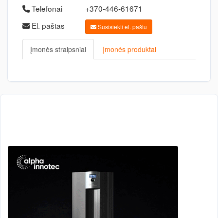
Telefonai
+370-446-61671
El. paštas
Susisiekti el. paštu
Įmonės straipsniai
Įmonės produktai