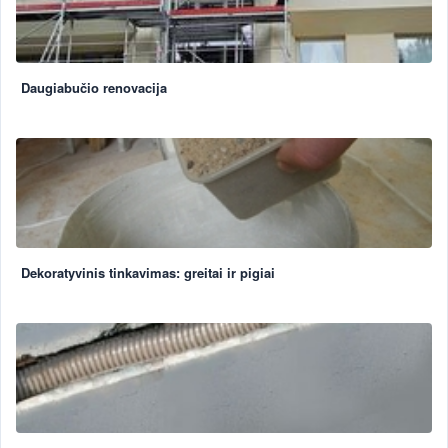
Daugiabučio renovacija
Dekoratyvinis tinkavimas: greitai ir pigiai