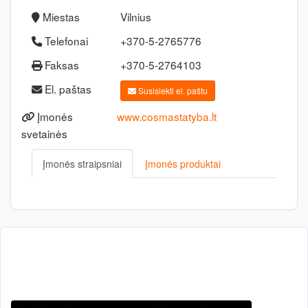
Miestas
Vilnius
Telefonai
+370-5-2765776
Faksas
+370-5-2764103
El. paštas
Susisiekti el. paštu
Įmonės
www.cosmastatyba.lt
svetainės
Įmonės straipsniai
Įmonės produktai