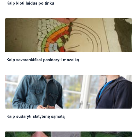
Kaip kloti laidus po tinku
Kaip savarankiškai pasidaryti mozaiką
Kaip sudaryti statybinę sąmatą