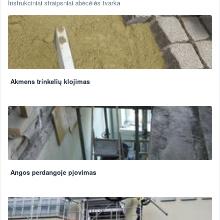
Instrukciniai straipsniai abėcėlės tvarka
Akmens trinkelių klojimas
Angos perdangoje pjovimas