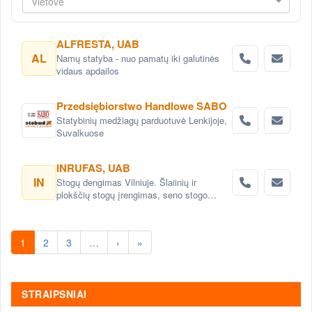
Vietovė
ALFRESTA, UAB
AL
Namų statyba - nuo pamatų iki galutinės
vidaus apdailos
Przedsiębiorstwo Handlowe SABO
Statybinių medžiagų parduotuvė Lenkijoje,
Suvalkuose
INRUFAS, UAB
IN
Stogų dengimas Vilniuje. Šlaiinių ir
plokščių stogų įrengimas, seno stogo
keitimas renovacija Vilnius. Stogo dangos
montavimas Vilnius. stogo skardinimas
Vilniuje. Stogų remonto darbai, stogo
1
2
3
…
›
»
renovacija Vilniuje.
STRAIPSNIAI