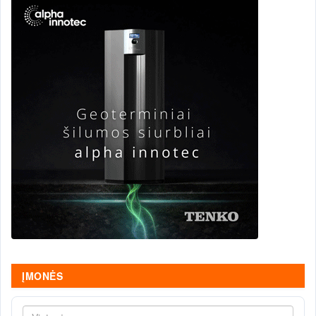
ĮMONĖS