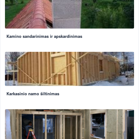
Kamino sandarinimas ir apskardinimas
Karkasinio namo šiltinimas