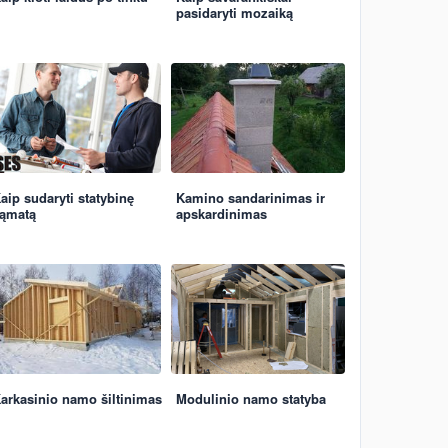
pasidaryti mozaiką
aip sudaryti statybinę
Kamino sandarinimas ir
ąmatą
apskardinimas
arkasinio namo šiltinimas
Modulinio namo statyba