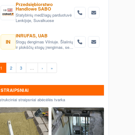
Przedsiębiorstwo
Handlowe SABO
Statybinių medžiagų parduotuvė
Lenkijoje, Suvalkuose
INRUFAS, UAB
IN
Stogų dengimas Vilniuje. Šlaiinių
ir plokščių stogų įrengimas, seno
stogo keitimas renovacija
Vilnius. Stogo dangos
montavimas Vilnius. stogo
1
2
3
…
›
»
skardinimas Vilniuje. Stogų
remonto darbai, stogo renovacija
Vilniuje.
STRAIPSNIAI
strukciniai straipsniai abėcėlės tvarka