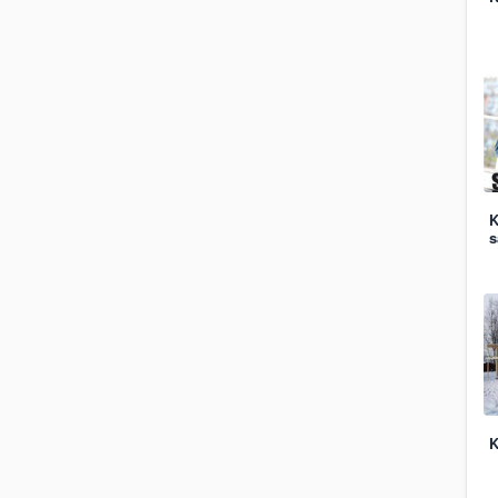
K
s
K