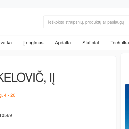
tvarka
Įrengimas
Apdaila
Statiniai
Technika 
KELOVIČ, IĮ
. 4 - 20
710569