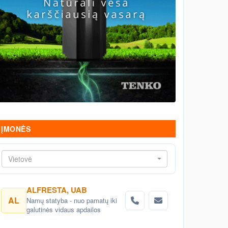
ĮMONĖS
Vietovė
ALFRESTA, UAB
AL
Namų statyba - nuo pamatų iki
galutinės vidaus apdailos