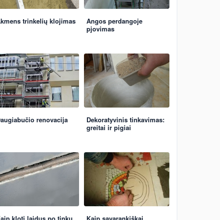
kmens trinkelių klojimas
Angos perdangoje
pjovimas
augiabučio renovacija
Dekoratyvinis tinkavimas:
greitai ir pigiai
aip kloti laidus po tinku
Kaip savarankiškai