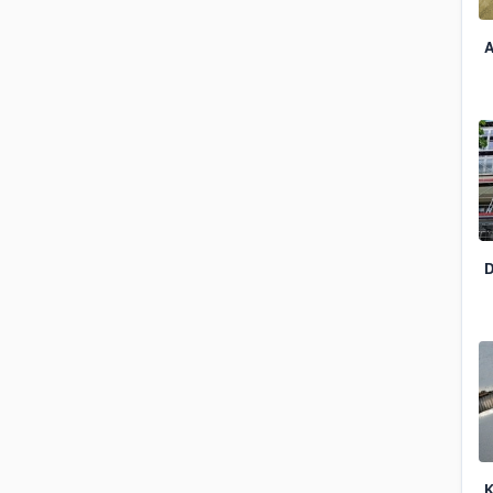
A
D
K