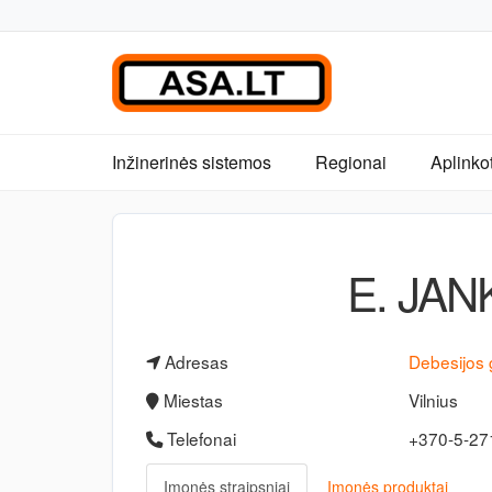
Inžinerinės sistemos
Regionai
Aplinko
E. JAN
Adresas
Debesijos g
Miestas
Vilnius
Telefonai
+370-5-2
Įmonės straipsniai
Įmonės produktai