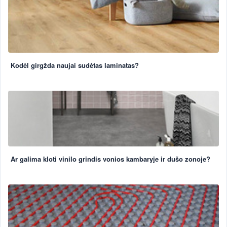
Kodėl girgžda naujai sudėtas laminatas?
Ar galima kloti vinilo grindis vonios kambaryje ir dušo zonoje?