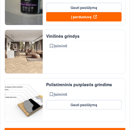
Gauti pasiūlymą
Į parduotuvę
Vinilinės grindys
Įsiminti
Polistireninis putplastis grindims
Įsiminti
Gauti pasiūlymą