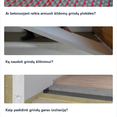
Ar betonuojant reikia armuoti šildomų grindų plokštes?
Ką naudoti grindų šiltinimui?
Kaip padidinti grindų garso izoliaciją?