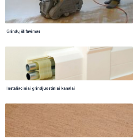
Grindų šlifavimas
Instaliaciniai grindjuostiniai kanalai