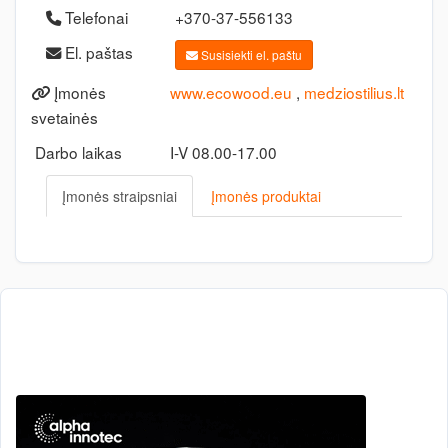
Telefonai
+370-37-556133
El. paštas
Susisiekti el. paštu
Įmonės
www.ecowood.eu
,
medziostilius.lt
svetainės
Darbo laikas
I-V 08.00-17.00
Įmonės straipsniai
Įmonės produktai