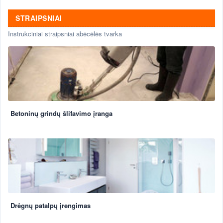
STRAIPSNIAI
Instrukciniai straipsniai abėcėlės tvarka
Betoninų grindų šlifavimo įranga
Drėgnų patalpų įrengimas