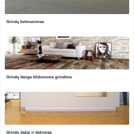
Grindų betonavimas
Grindų danga šildomoms grindims
Grindų dažai ir dažymas