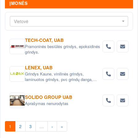
ĮMONĖS
Vietovė
TECH-COAT, UAB
Pramoninės besiūlės grindys, epoksidinės
grindys.
LENEX, UAB
Grindys Kaune, vinilinės grindys,
laminuotos grindys, pvc grindų danga,
medžio masyvo grindys, parketas. Vidaus
durys: faneruotos, laminuotos,
ekofaneruotės, medinės.
SOLIDO GROUP UAB
Aprašymas nenurodytas
1
2
3
…
›
»