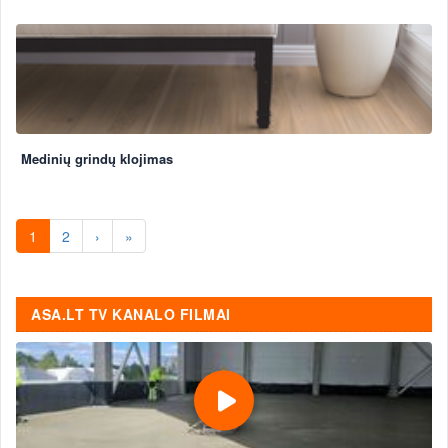
Medinių grindų klojimas
1
2
›
»
ASA.LT TV KANALO FILMAI