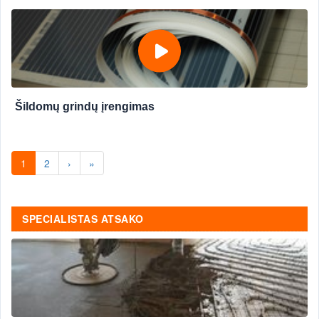
Šildomų grindų įrengimas
1
2
›
»
SPECIALISTAS ATSAKO