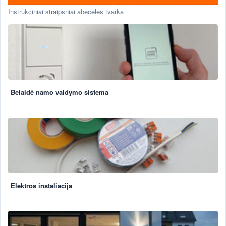
Instrukciniai straipsniai abėcėlės tvarka
Belaidė namo valdymo sistema
Elektros instaliacija