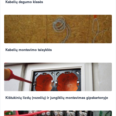
Kabelių degumo klasės
Kabelių montavimo taisyklės
Kištukinių lizdų (rozečių) ir jungiklių montavimas gipskartonyje