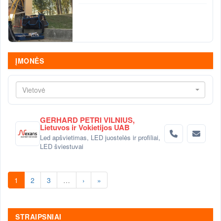
ĮMONĖS
Vietovė
GERHARD PETRI VILNIUS,
Lietuvos ir Vokietijos UAB
Led apšvietimas, LED juostelės ir profiliai,
LED šviestuvai
1
2
3
…
›
»
STRAIPSNIAI