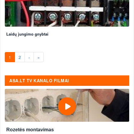
Laidų jungimo gnybtai
1
2
›
»
ASA.LT TV KANALO FILMAI
Rozetės montavimas