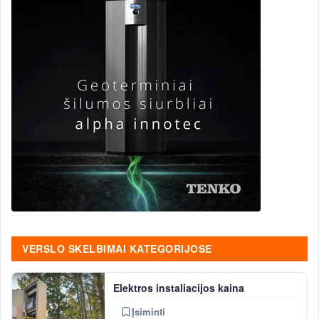
VERSLO SKELBIMAI KATEGORIJOSE
Elektros instaliacijos kaina
Įsiminti