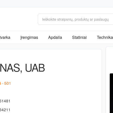
tvarka
Įrengimas
Apdaila
Statiniai
Technika 
NAS, UAB
4 - 501
-61481
-34211