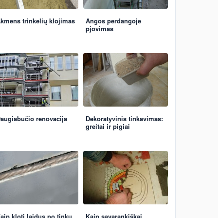
kmens trinkelių klojimas
Angos perdangoje
pjovimas
augiabučio renovacija
Dekoratyvinis tinkavimas:
greitai ir pigiai
aip kloti laidus po tinku
Kaip savarankiškai