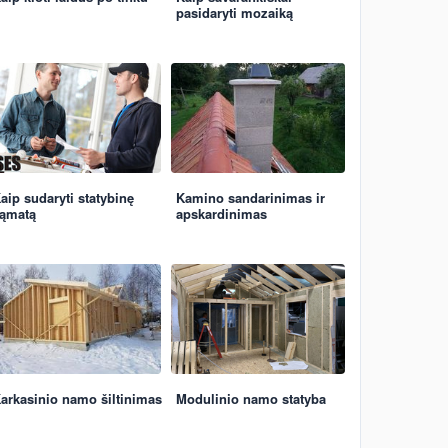
pasidaryti mozaiką
aip sudaryti statybinę
Kamino sandarinimas ir
ąmatą
apskardinimas
arkasinio namo šiltinimas
Modulinio namo statyba