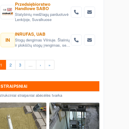
Przedsiębiorstwo
Handlowe SABO
Statybinių medžiagų parduotuvė
Lenkijoje, Suvalkuose
INRUFAS, UAB
IN
Stogų dengimas Vilniuje. Šlaiinių
ir plokščių stogų įrengimas, seno
stogo keitimas renovacija
Vilnius. Stogo dangos
montavimas Vilnius. stogo
1
2
3
…
›
»
skardinimas Vilniuje. Stogų
remonto darbai, stogo renovacija
Vilniuje.
STRAIPSNIAI
strukciniai straipsniai abėcėlės tvarka