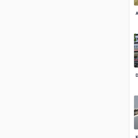
A
D
K