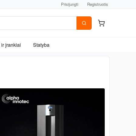
Prisijungti
Registruotis
ir įrankiai
Statyba