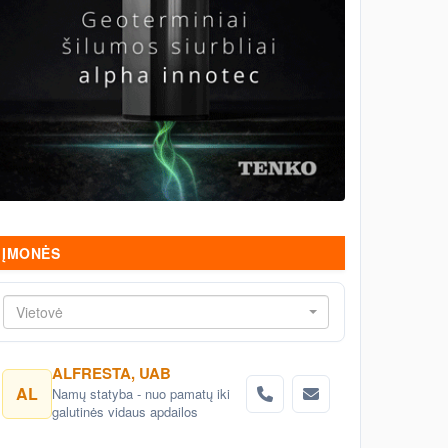
ĮMONĖS
Vietovė
ALFRESTA, UAB
AL
Namų statyba - nuo pamatų iki
galutinės vidaus apdailos