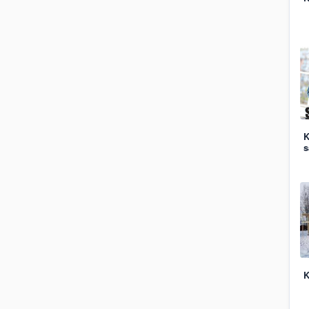
K
s
K