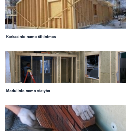
Karkasinio namo šiltinimas
Modulinio namo statyba