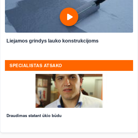
Liejamos grindys lauko konstrukcijoms
SPECIALISTAS ATSAKO
Draudimas statant ūkio būdu