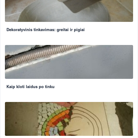
Dekoratyvinis tinkavimas: greitai ir pigiai
Kaip kloti laidus po tinku