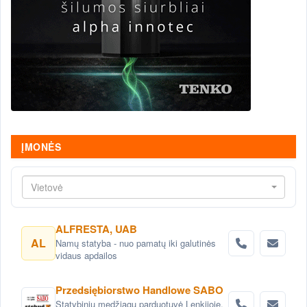
ĮMONĖS
Vietovė
ALFRESTA, UAB
AL
Namų statyba - nuo pamatų iki galutinės
vidaus apdailos
Przedsiębiorstwo Handlowe SABO
Statybinių medžiagų parduotuvė Lenkijoje,