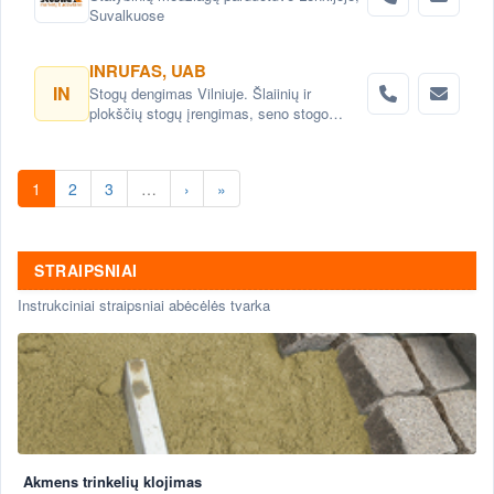
Suvalkuose
INRUFAS, UAB
IN
Stogų dengimas Vilniuje. Šlaiinių ir
plokščių stogų įrengimas, seno stogo
keitimas renovacija Vilnius. Stogo dangos
montavimas Vilnius. stogo skardinimas
Vilniuje. Stogų remonto darbai, stogo
1
2
3
…
›
»
renovacija Vilniuje.
STRAIPSNIAI
Instrukciniai straipsniai abėcėlės tvarka
Akmens trinkelių klojimas