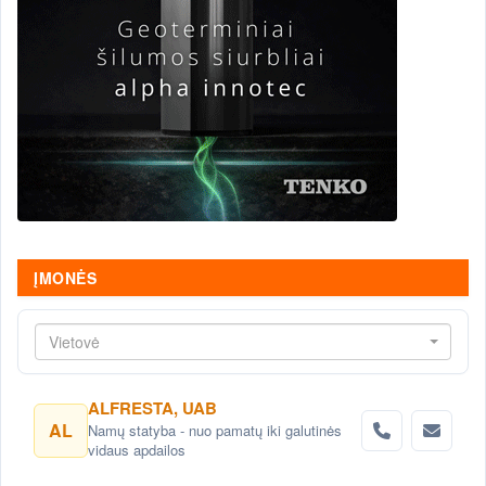
ĮMONĖS
Vietovė
ALFRESTA, UAB
AL
Namų statyba - nuo pamatų iki galutinės
vidaus apdailos