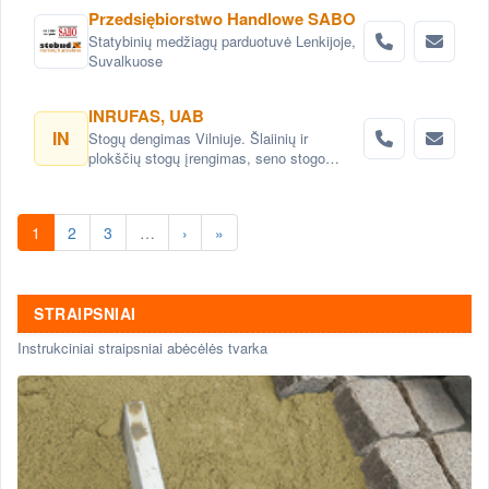
Przedsiębiorstwo Handlowe SABO
Statybinių medžiagų parduotuvė Lenkijoje,
Suvalkuose
INRUFAS, UAB
IN
Stogų dengimas Vilniuje. Šlaiinių ir
plokščių stogų įrengimas, seno stogo
keitimas renovacija Vilnius. Stogo dangos
montavimas Vilnius. stogo skardinimas
Vilniuje. Stogų remonto darbai, stogo
1
2
3
…
›
»
renovacija Vilniuje.
STRAIPSNIAI
Instrukciniai straipsniai abėcėlės tvarka