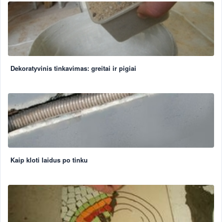
Dekoratyvinis tinkavimas: greitai ir pigiai
Kaip kloti laidus po tinku