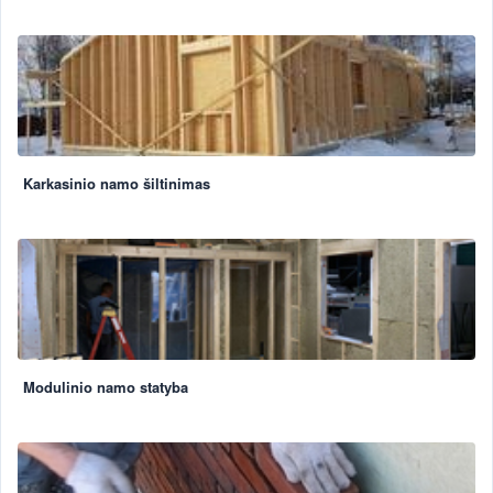
Karkasinio namo šiltinimas
Modulinio namo statyba