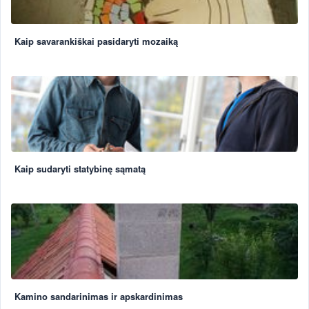
Kaip savarankiškai pasidaryti mozaiką
Kaip sudaryti statybinę sąmatą
Kamino sandarinimas ir apskardinimas