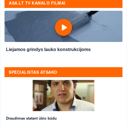
ASA.LT TV KANALO FILMAI
Liejamos grindys lauko konstrukcijoms
SPECIALISTAS ATSAKO
Draudimas statant ūkio būdu