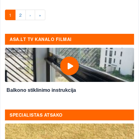
1
2
›
»
ASA.LT TV KANALO FILMAI
Balkono stiklinimo instrukcija
SPECIALISTAS ATSAKO