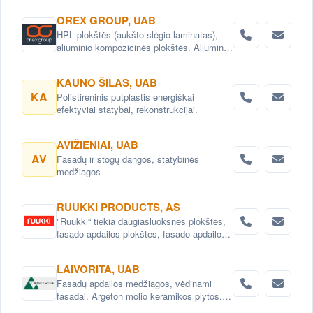
OREX GROUP, UAB
HPL plokštės (aukšto slėgio laminatas),
aliuminio kompozicinės plokštės. Aliuminio
profiliai, kniedės bei kiti tvirtinimo
elementai, skirti ventiliuojamiems
KAUNO ŠILAS, UAB
fasadams, didmeninė bei mažmeninė
KA
Polistireninis putplastis energiškai
prekyba.
efektyviai statybai, rekonstrukcijai.
AVIŽIENIAI, UAB
AV
Fasadų ir stogų dangos, statybinės
medžiagos
RUUKKI PRODUCTS, AS
"Ruukki“ tiekia daugiasluoksnes plokštes,
fasado apdailos plokštes, fasado apdailos
juostas.
LAIVORITA, UAB
Fasadų apdailos medžiagos, vėdinami
fasadai. Argeton molio keramikos plytos.
Steni polimero kompozito plokštės. Neolith