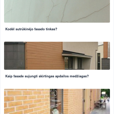
Kodėl sutrūkinėjo fasado tinkas?
Kaip fasade sujungti skirtingas apdailos medžiagas?