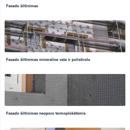
Fasado šiltinimas
Fasado šiltinimas mineraline vata ir polistirolu
Fasado šiltinimas neoporo termoplokštėmis