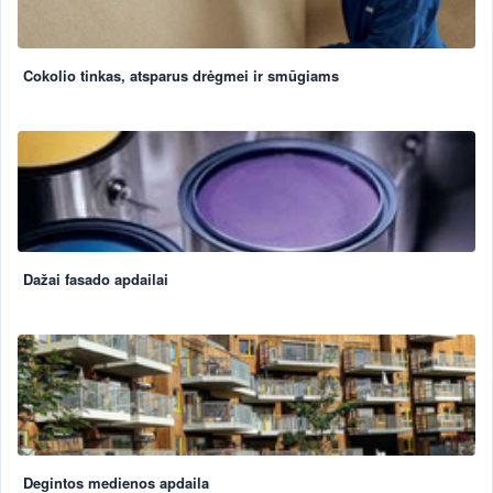
Cokolio tinkas, atsparus drėgmei ir smūgiams
Dažai fasado apdailai
Degintos medienos apdaila