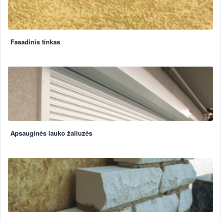
Fasadinis tinkas
Apsauginės lauko žaliuzės