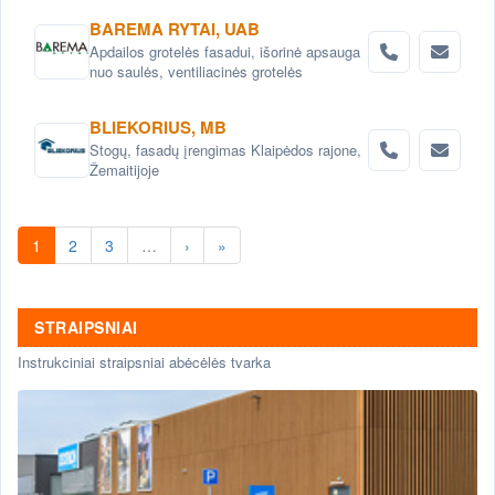
porceliano keramikos (akmens) plokštės.
BAREMA RYTAI, UAB
Dakobet armuoto betono plokštės. Brucha
Apdailos grotelės fasadui, išorinė apsauga
daugiasluoksnės plokštės. Dynamic
nuo saulės, ventiliacinės grotelės
Bonding System polimeriniai klijai.
Karkasas vėdinamam fasadui. Codina
nerūdijančio plieno tinklai. V-met metalo
BLIEKORIUS, MB
apdaila. iconic skin daugiasluoksnės
Stogų, fasadų įrengimas Klaipėdos rajone,
plokštės su stiklu.
Žemaitijoje
1
2
3
…
›
»
STRAIPSNIAI
Instrukciniai straipsniai abėcėlės tvarka