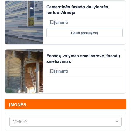
Cementinės fasado dailylentės,
lentos Vilniuje
Įsiminti
Gauti pasiūlymą
Fasadų valymas smėliasrove, fasadų
smėliavimas
Įsiminti
ĮMONĖS
Vietovė