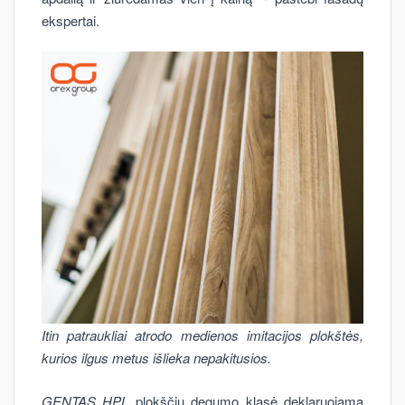
ekspertai.
Itin patraukliai atrodo medienos imitacijos plokštės,
kurios ilgus metus išlieka nepakitusios.
GENTAS
HPL
plokščių degumo klasė deklaruojama