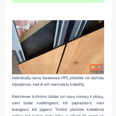
Individualių namų fasaduose HPL plokštės vis dažniau
klijuojamos, kad iš arti nesimatytų kniedžių.
Kiekvienas tvirtinimo būdas turi savų minusų ir pliusų,
vieni būdai sudėtingesni, kiti paprastesni, vieni
brangesni, kiti pigesni. Tvirtinti plokštes kniedėmis
galima bet kuriuo metų laiku, o klijuoti tik esant ne