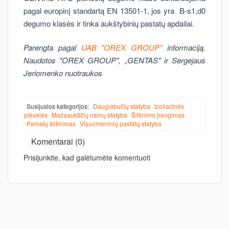
pagal europinį standartą EN 13501-1, jos yra B-s1,d0
degumo klasės ir tinka aukštybinių pastatų apdailai.
Parengta pagal
UAB "OREX GROUP"
informaciją.
Naudotos "OREX GROUP", „GENTAS" ir Sergejaus
Jeriomenko nuotraukos
Susijusios kategorijos:
Daugiabučių statyba
Izoliacinės
plėvelės
Mažaaukščių namų statyba
Šiltinimo įrengimas
Pamatų šiltinimas
Visuomeninių pastatų statyba
Komentarai (0)
Prisijunkite, kad galėtumėte komentuoti