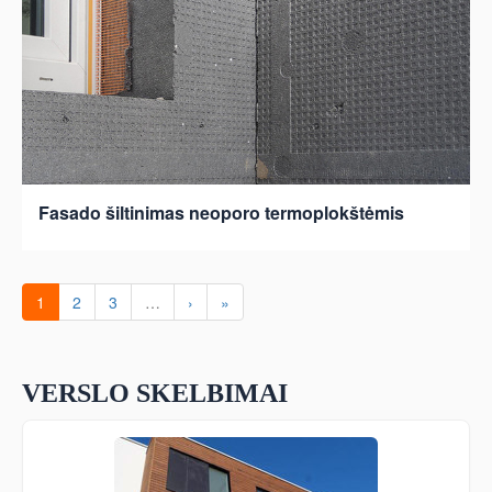
Fasado šiltinimas neoporo termoplokštėmis
1
2
3
…
›
»
VERSLO SKELBIMAI