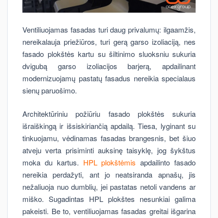
Ventiliuojamas fasadas turi daug privalumų: ilgaamžis,
nereikalauja priežiūros, turi gerą garso izoliaciją, nes
fasado plokštės kartu su šiltinimo sluoksniu sukuria
dvigubą garso izoliacijos barjerą, apdailinant
modernizuojamų pastatų fasadus nereikia specialaus
sienų paruošimo.
Architektūriniu požiūriu fasado plokštės sukuria
išraiškingą ir išsiskiriančią apdailą. Tiesa, lyginant su
tinkuojamu, vėdinamas fasadas brangesnis, bet šiuo
atveju verta prisiminti auksinę taisyklę, jog šykštus
moka du kartus.
HPL plokštėmis
apdailinto fasado
nereikia perdažyti, ant jo neatsiranda apnašų, jis
nežaliuoja nuo dumblių, jei pastatas netoli vandens ar
miško. Sugadintas HPL plokštes nesunkiai galima
pakeisti. Be to, ventiliuojamas fasadas greitai išgarina