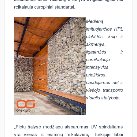
reikalauja europiniai standartai.
Medieną
imituojančios HPL
plokštės, kaip ir
akmenys,
ilgaamžės ir
nereikalauja
intensyvios
priežiūros,
naudojamos net ir
viešojo transporto
stotelių statyboje.
„Pietų šalyse medžiagų atsparumas UV spinduliams
yra vienas iš esminių reikalavimų. Turkijoje labai