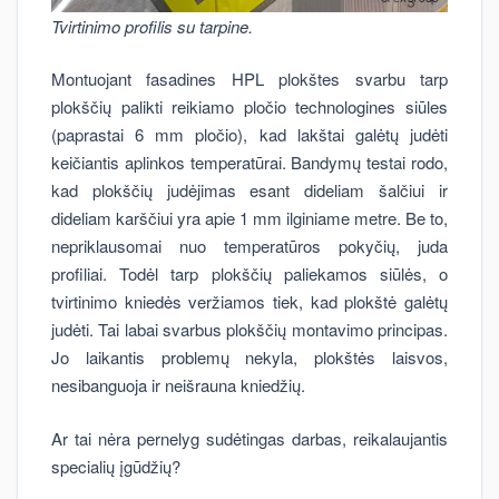
Tvirtinimo profilis su tarpine.
Montuojant fasadines HPL plokštes svarbu tarp
plokščių palikti reikiamo pločio technologines siūles
(paprastai 6 mm pločio), kad lakštai galėtų judėti
keičiantis aplinkos temperatūrai. Bandymų testai rodo,
kad plokščių judėjimas esant dideliam šalčiui ir
dideliam karščiui yra apie 1 mm ilginiame metre. Be to,
nepriklausomai nuo temperatūros pokyčių, juda
profiliai. Todėl tarp plokščių paliekamos siūlės, o
tvirtinimo kniedės veržiamos tiek, kad plokštė galėtų
judėti. Tai labai svarbus plokščių montavimo principas.
Jo laikantis problemų nekyla, plokštės laisvos,
nesibanguoja ir neišrauna kniedžių.
Ar tai nėra pernelyg sudėtingas darbas, reikalaujantis
specialių įgūdžių?