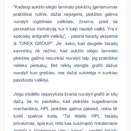
"Kadangi aukšto slėgio laminato plokščių įgeriamumas
praktiškai nulinis, dažai neįsigeria, plokštes galima
nuvalyti rūgštiniais valikliais, žinoma, prieš tai
perskaičius instrukciją, kur ir kaip naudoti valiklį. Yra ir
specialių antigrafiti valiklių", - pataria fasadų ekspertai
iš "OREX GROUP". Jie sako, kad daugelis fasadų
savininkų nė nežino, kad aukšto slėgio laminato
plokštes galima nesunkiai nuvalyti taip, jog praktiškai
nelieka pėdsakų. Bet reiktų stengtis grafiti dažus
nuvalyti kuo greičiau, nes dažai sukietėja ir sunkiau
pasiduoda valikliui.
Jeigu visdėlto nepavyksta švariai nuvalyti grafiti ar kitų
dažų, be to, pasitaiko, kad plokštės sugadinamos
mechaniškai, HPL plokštes galima pakeisti, reikia tik
turėti spalvos kodą. "Tai didelis HPL fasadų
privalumas, apie kurį retai kas susimąsto rinkdamasis
apdailą ir žiūrėdamas vien į kainą" - pastebi fasadų