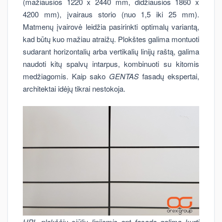
(mažiausios 1220 x 2440 mm, didžiausios 1860 x
4200 mm), įvairaus storio (nuo 1,5 iki 25 mm).
Matmenų įvairovė leidžia pasirinkti optimalų variantą,
kad būtų kuo mažiau atraižų. Plokštes galima montuoti
sudarant horizontalių arba vertikalių linijų raštą, galima
naudoti kitų spalvų intarpus, kombinuoti su kitomis
medžiagomis. Kaip sako
GENTAS
fasadų ekspertai,
architektai idėjų tikrai nestokoja.
HPL plokščių siūlių linijomis ant fasado galima kurti