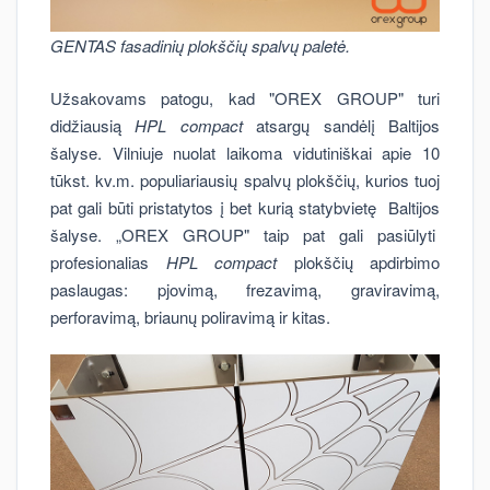
GENTAS fasadinių plokščių spalvų paletė.
Užsakovams patogu, kad "OREX GROUP" turi
didžiausią
HPL compact
atsargų sandėlį Baltijos
šalyse. Vilniuje nuolat laikoma vidutiniškai apie 10
tūkst. kv.m. populiariausių spalvų plokščių, kurios tuoj
pat gali būti pristatytos į bet kurią statybvietę Baltijos
šalyse. „OREX GROUP" taip pat gali pasiūlyti
profesionalias
HPL compact
plokščių apdirbimo
paslaugas: pjovimą, frezavimą, graviravimą,
perforavimą, briaunų poliravimą ir kitas.