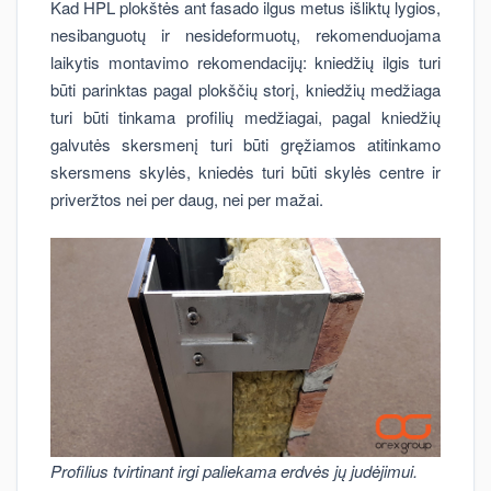
Kad HPL plokštės ant fasado ilgus metus išliktų lygios,
nesibanguotų ir nesideformuotų, rekomenduojama
laikytis montavimo rekomendacijų: kniedžių ilgis turi
būti parinktas pagal plokščių storį, kniedžių medžiaga
turi būti tinkama profilių medžiagai, pagal kniedžių
galvutės skersmenį turi būti gręžiamos atitinkamo
skersmens skylės, kniedės turi būti skylės centre ir
priveržtos nei per daug, nei per mažai.
Profilius tvirtinant irgi paliekama erdvės jų judėjimui.