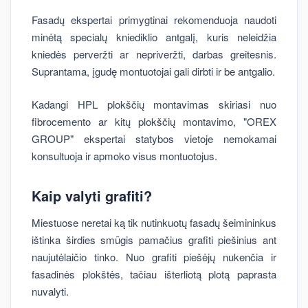
Fasadų ekspertai primygtinai rekomenduoja naudoti
minėtą specialų kniediklio antgalį, kuris neleidžia
kniedės perveržti ar nepriveržti, darbas greitesnis.
Suprantama, įgudę montuotojai gali dirbti ir be antgalio.
Kadangi HPL plokščių montavimas skiriasi nuo
fibrocemento ar kitų plokščių montavimo, "OREX
GROUP" ekspertai statybos vietoje nemokamai
konsultuoja ir apmoko visus montuotojus.
Kaip valyti grafiti?
Miestuose neretai ką tik nutinkuotų fasadų šeimininkus
ištinka širdies smūgis pamačius grafiti piešinius ant
naujutėlaičio tinko. Nuo grafiti piešėjų nukenčia ir
fasadinės plokštės, tačiau išterliotą plotą paprasta
nuvalyti.