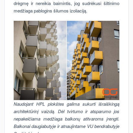
drėgmę ir nereikia baimintis, jog sudrėkusi šiltinimo
medžiaga pablogins šilumos izoliaciją.
Naudojant HPL plokštes galima sukurti išraiškingą
architektūrinį vaizdą. Dėl tvirtumo ir atsparumo jos
nepakeičiama medžiaga balkonų atitvaroms įrengti.
Balkonai daugiabutyje ir atnaujintame VU bendrabutyje