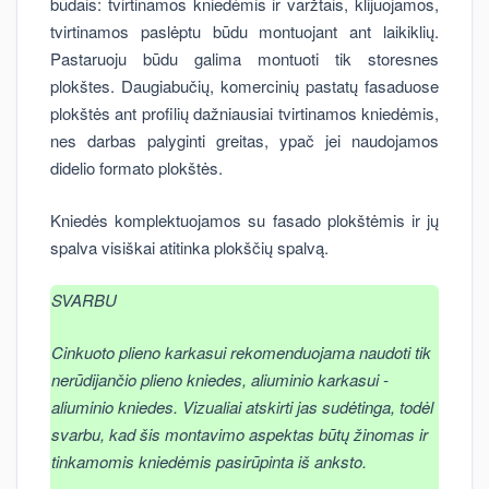
būdais: tvirtinamos kniedėmis ir varžtais, klijuojamos,
tvirtinamos paslėptu būdu montuojant ant laikiklių.
Pastaruoju būdu galima montuoti tik storesnes
plokštes. Daugiabučių, komercinių pastatų fasaduose
plokštės ant profilių dažniausiai tvirtinamos kniedėmis,
nes darbas palyginti greitas, ypač jei naudojamos
didelio formato plokštės.
Kniedės komplektuojamos su fasado plokštėmis ir jų
spalva visiškai atitinka plokščių spalvą.
SVARBU
Cinkuoto plieno karkasui rekomenduojama naudoti tik
nerūdijančio plieno kniedes, aliuminio karkasui -
aliuminio kniedes. Vizualiai atskirti jas sudėtinga, todėl
svarbu, kad šis montavimo aspektas būtų žinomas ir
tinkamomis kniedėmis pasirūpinta iš anksto.