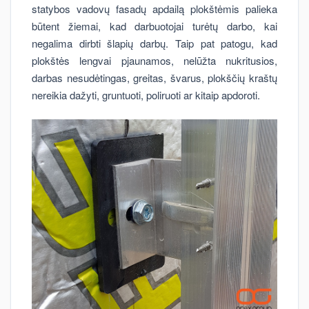
statybos vadovų fasadų apdailą plokštėmis palieka
būtent žiemai, kad darbuotojai turėtų darbo, kai
negalima dirbti šlapių darbų. Taip pat patogu, kad
plokštės lengvai pjaunamos, nelūžta nukritusios,
darbas nesudėtingas, greitas, švarus, plokščių kraštų
nereikia dažyti, gruntuoti, poliruoti ar kitaip apdoroti.