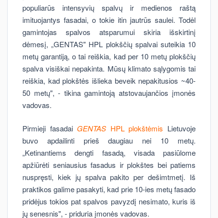
populiarūs intensyvių spalvų ir medienos raštą
imituojantys fasadai, o tokie itin jautrūs saulei. Todėl
gamintojas spalvos atsparumui skiria išskirtinį
dėmesį, „GENTAS" HPL plokščių spalvai suteikia 10
metų garantiją, o tai reiškia, kad per 10 metų plokščių
spalva visiškai nepakinta. Mūsų klimato sąlygomis tai
reiškia, kad plokštės išlieka beveik nepakitusios ~40-
50 metų", - tikina gamintoją atstovaujančios įmonės
vadovas.
Pirmieji fasadai
GENTAS
HPL plokštėmis
Lietuvoje
buvo apdailinti prieš daugiau nei 10 metų.
„Ketinantiems dengti fasadą, visada pasiūlome
apžiūrėti seniausius fasadus ir plokštes bei patiems
nuspręsti, kiek jų spalva pakito per dešimtmetį. Iš
praktikos galime pasakyti, kad prie 10-ies metų fasado
pridėjus tokios pat spalvos pavyzdį nesimato, kuris iš
jų senesnis", - priduria įmonės vadovas.