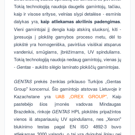
Tokią technologiją naudoja daugelis gamintojų, tačiau,
kaip ir visose srityse, velnias slypi detalėse - esminis
dalykas yra,
kaip atliekamas akrilinis padengimas
.
Vieni gamintojai jį dengia kaip atskirą sluoksnį, kiti -
įpresuoja į plokštę gamybos proceso metu, dėl to
plokštė yra homogeniška, paviršius visiškai atsparus
vandeniui, smūgiams, įbrėžimams, UV spinduliams.
Tokią technologiją naudoja nedaug gamintojų, vienas jų
-
Gentas -
aukšto slėgio laminato plokščių gamintojas.
GENTAS
prekės ženklas priklauso Turkijos „Gentas
Group" koncernui. Šio gamintojo atstovas Lietuvoje ir
Kazachstane yra
UAB „OREX GROUP"
. Kaip
pastebėjo šios įmonės vadovas Mindaugas
Brazdeikis, rinkoje
GENTAS
HPL plokštės pripažintos
vienos iš atspariausių UV spinduliams, nes „Xenon"
blukinimo testas pagal EN ISO 4892-3 buvo
atliekamas 3000 valandų, o tai yra dvigubai ilgiau nei