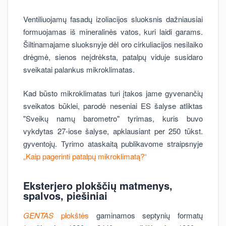
Ventiliuojamų fasadų izoliacijos sluoksnis dažniausiai
formuojamas iš mineralinės vatos, kuri laidi garams.
Šiltinamajame sluoksnyje dėl oro cirkuliacijos nesilaiko
drėgmė, sienos neįdrėksta, patalpų viduje susidaro
sveikatai palankus mikroklimatas.
Kad būsto mikroklimatas turi įtakos jame gyvenančių
sveikatos būklei, parodė neseniai ES šalyse atliktas
"Sveikų namų barometro" tyrimas, kuris buvo
vykdytas 27-iose šalyse, apklausiant per 250 tūkst.
gyventojų. Tyrimo ataskaitą publikavome straipsnyje
„Kaip pagerinti patalpų mikroklimatą?“
Eksterjero plokščių matmenys,
spalvos, piešiniai
GENTAS
plokštės
gaminamos septynių formatų