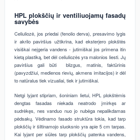
HPL plokščių ir ventiliuojamų fasadų
savybės
Celiuliozė, jos priedai (fenolio derva), presavimo lygis
ir akrilo paviršius užtikrina, kad eksterjero plokštės
visiškai neįgeria vandens - jutimiškai jos primena itin
kietą plastiką, bet dėl celiuliozės yra malonios liesti. Jų
paviršius gali būti blizgus, matinis, faktūrinis
(pavyzdžiui, medienos rievių, akmens imitacijos) ir dėl
to natūralus tiek vizualiai, tiek ir jutimiškai.
Netgi lyjant stipriam, šoniniam lietui, HPL plokštėmis
dengtas fasadas niekada neatrodo įmirkęs ar
sudrėkęs, nes vanduo nuo jo nubėga nepalikdamas
pėdsakų. Vėdinamo fasado struktūra tokia, kad tarp
plokščių ir šiltinamojo sluoksnio yra apie 5 cm tarpas.
Kai lyjant per siūles tarp plokščių patenka vandens,