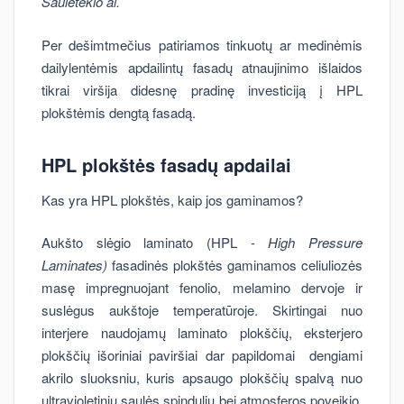
Saulėtekio al.
Per dešimtmečius patiriamos tinkuotų ar medinėmis
dailylentėmis apdailintų fasadų atnaujinimo išlaidos
tikrai viršija didesnę pradinę investiciją į HPL
plokštėmis dengtą fasadą.
HPL plokštės fasadų apdailai
Kas yra HPL plokštės, kaip jos gaminamos?
Aukšto slėgio laminato (HPL -
High Pressure
Laminates)
fasadinės plokštės gaminamos celiuliozės
masę impregnuojant fenolio, melamino dervoje ir
suslėgus aukštoje temperatūroje. Skirtingai nuo
interjere naudojamų laminato plokščių, eksterjero
plokščių išoriniai paviršiai dar papildomai dengiami
akrilo sluoksniu, kuris apsaugo plokščių spalvą nuo
ultravioletinių saulės spindulių bei atmosferos poveikio.