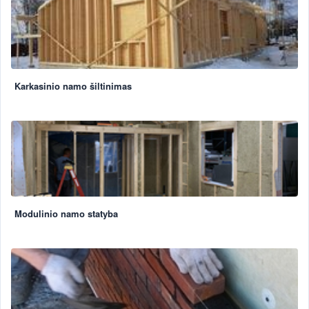
Karkasinio namo šiltinimas
Modulinio namo statyba