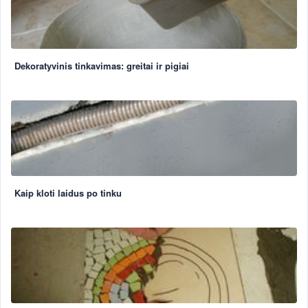
Dekoratyvinis tinkavimas: greitai ir pigiai
Kaip kloti laidus po tinku