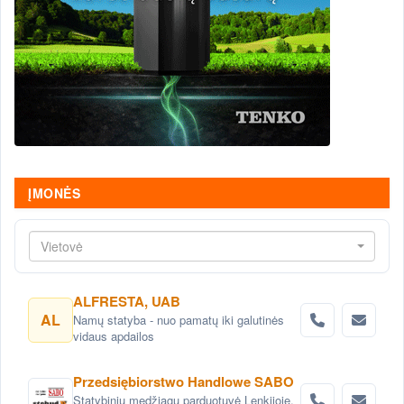
ĮMONĖS
Vietovė
ALFRESTA, UAB
AL
Namų statyba - nuo pamatų iki galutinės
vidaus apdailos
Przedsiębiorstwo Handlowe SABO
Statybinių medžiagų parduotuvė Lenkijoje,