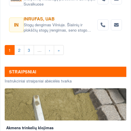
Suvalkuose
INRUFAS, UAB
IN
Stogų dengimas Vilniuje. Šlaiinių ir
plokščių stogų įrengimas, seno stogo
keitimas renovacija Vilnius. Stogo dangos
montavimas Vilnius. stogo skardinimas
Vilniuje. Stogų remonto darbai, stogo
1
2
3
…
›
»
renovacija Vilniuje.
STRAIPSNIAI
Instrukciniai straipsniai abėcėlės tvarka
Akmens trinkelių klojimas