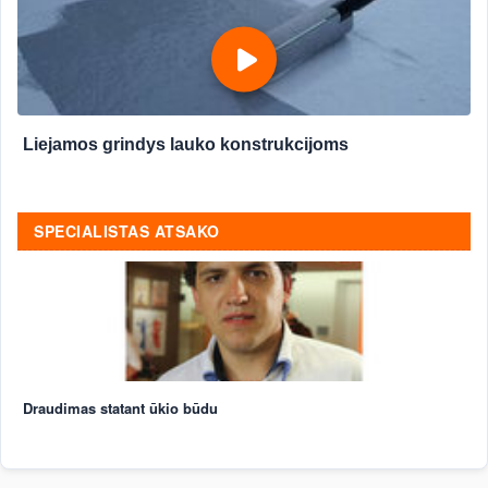
Liejamos grindys lauko konstrukcijoms
SPECIALISTAS ATSAKO
Draudimas statant ūkio būdu