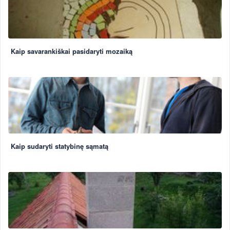
Kaip savarankiškai pasidaryti mozaiką
Kaip sudaryti statybinę sąmatą