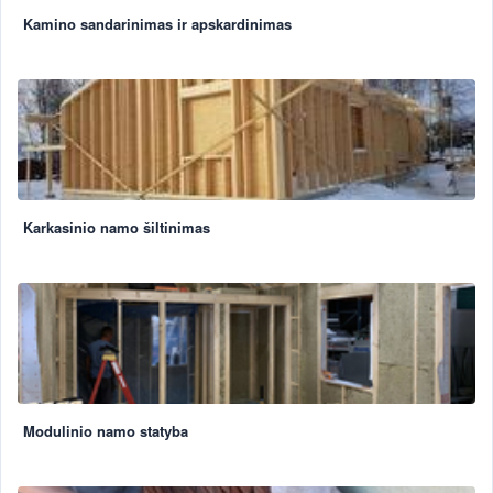
Kamino sandarinimas ir apskardinimas
Karkasinio namo šiltinimas
Modulinio namo statyba