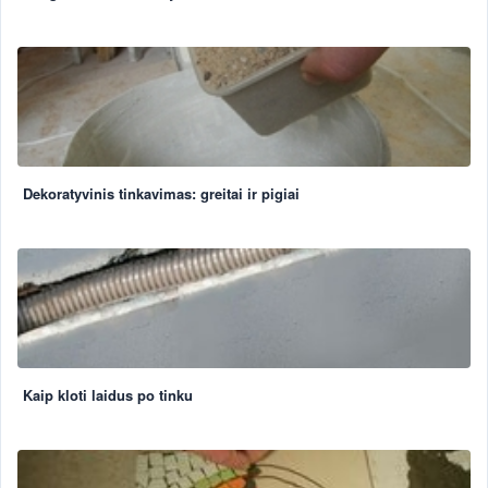
Dekoratyvinis tinkavimas: greitai ir pigiai
Kaip kloti laidus po tinku