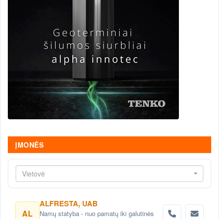
ĮMONĖS
Vietovė
ALFRESTA, UAB
AL
Namų statyba - nuo pamatų iki galutinės