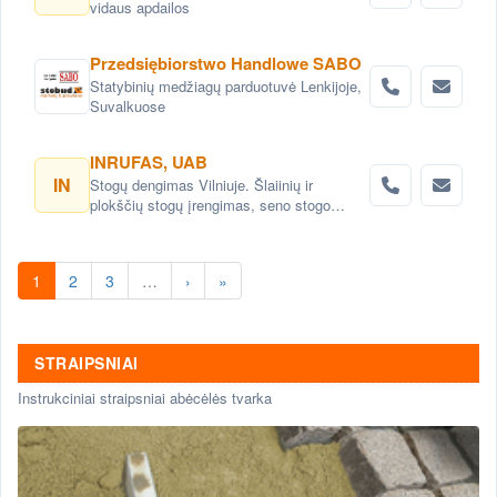
vidaus apdailos
Przedsiębiorstwo Handlowe SABO
Statybinių medžiagų parduotuvė Lenkijoje,
Suvalkuose
INRUFAS, UAB
IN
Stogų dengimas Vilniuje. Šlaiinių ir
plokščių stogų įrengimas, seno stogo
keitimas renovacija Vilnius. Stogo dangos
montavimas Vilnius. stogo skardinimas
Vilniuje. Stogų remonto darbai, stogo
1
2
3
…
›
»
renovacija Vilniuje.
STRAIPSNIAI
Instrukciniai straipsniai abėcėlės tvarka