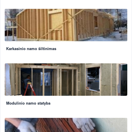
Karkasinio namo šiltinimas
Modulinio namo statyba