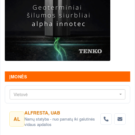
ĮMONĖS
Vietovė
ALFRESTA, UAB
AL
Namų statyba - nuo pamatų iki galutinės
vidaus apdailos