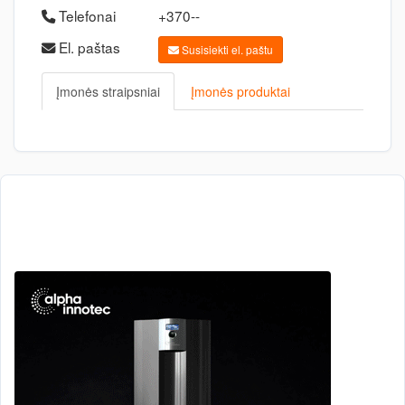
Telefonai
+370--
El. paštas
Susisiekti el. paštu
Įmonės straipsniai
Įmonės produktai