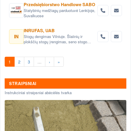
Przedsiębiorstwo Handlowe SABO
Statybinių medžiagų parduotuvė Lenkijoje,
Suvalkuose
INRUFAS, UAB
IN
Stogų dengimas Vilniuje. Šlaiinių ir
plokščių stogų įrengimas, seno stogo
keitimas renovacija Vilnius. Stogo dangos
montavimas Vilnius. stogo skardinimas
Vilniuje. Stogų remonto darbai, stogo
1
2
3
…
›
»
renovacija Vilniuje.
STRAIPSNIAI
Instrukciniai straipsniai abėcėlės tvarka