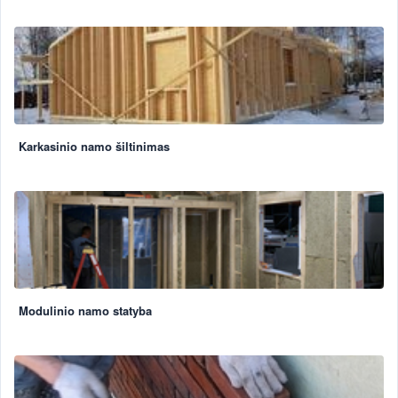
Karkasinio namo šiltinimas
Modulinio namo statyba