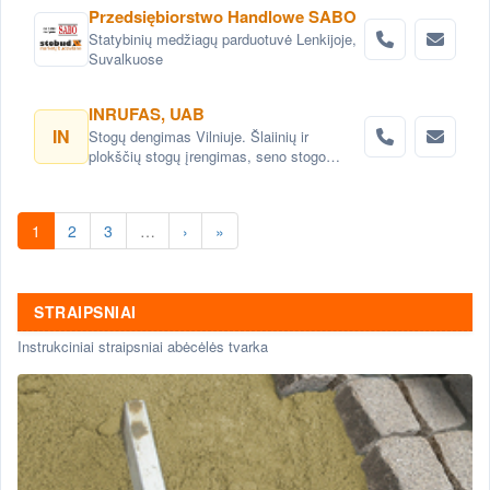
Przedsiębiorstwo Handlowe SABO
Statybinių medžiagų parduotuvė Lenkijoje,
Suvalkuose
INRUFAS, UAB
IN
Stogų dengimas Vilniuje. Šlaiinių ir
plokščių stogų įrengimas, seno stogo
keitimas renovacija Vilnius. Stogo dangos
montavimas Vilnius. stogo skardinimas
Vilniuje. Stogų remonto darbai, stogo
1
2
3
…
›
»
renovacija Vilniuje.
STRAIPSNIAI
Instrukciniai straipsniai abėcėlės tvarka