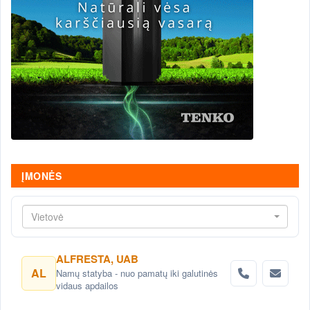
ĮMONĖS
Vietovė
ALFRESTA, UAB
AL
Namų statyba - nuo pamatų iki galutinės
vidaus apdailos