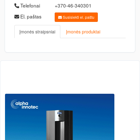
Telefonai
+370-46-340301
El. paštas
Susisiekti el. paštu
Įmonės straipsniai
Įmonės produktai