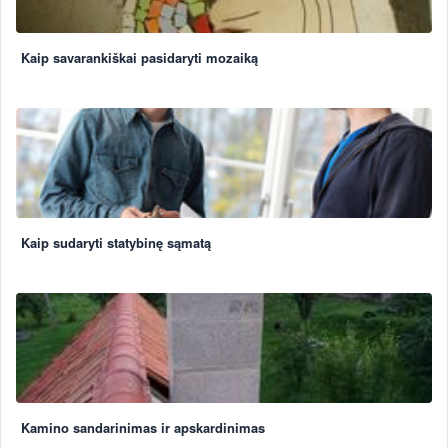
Kaip savarankiškai pasidaryti mozaiką
Kaip sudaryti statybinę sąmatą
Kamino sandarinimas ir apskardinimas