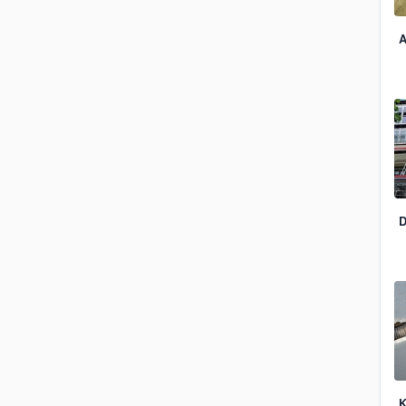
A
D
K