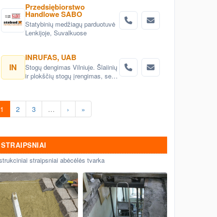
Przedsiębiorstwo
Handlowe SABO
Statybinių medžiagų parduotuvė
Lenkijoje, Suvalkuose
INRUFAS, UAB
IN
Stogų dengimas Vilniuje. Šlaiinių
ir plokščių stogų įrengimas, seno
stogo keitimas renovacija
Vilnius. Stogo dangos
montavimas Vilnius. stogo
1
2
3
…
›
»
skardinimas Vilniuje. Stogų
remonto darbai, stogo renovacija
Vilniuje.
STRAIPSNIAI
strukciniai straipsniai abėcėlės tvarka