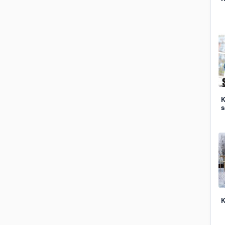
K
s
K