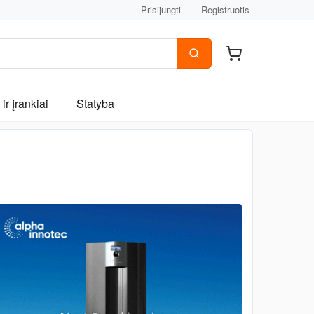
Prisijungti
Registruotis
ir įrankiai
Statyba