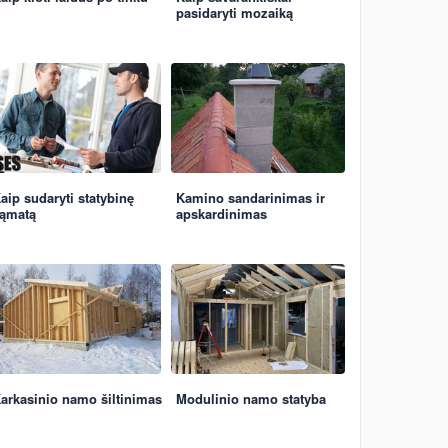
pasidaryti mozaiką
aip sudaryti statybinę
Kamino sandarinimas ir
ąmatą
apskardinimas
arkasinio namo šiltinimas
Modulinio namo statyba