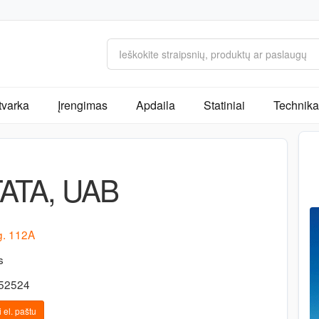
tvarka
Įrengimas
Apdaila
Statiniai
Technika 
ATA, UAB
g. 112A
s
-52524
 el. paštu