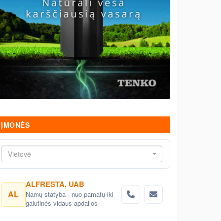
ĮMONĖS
Vietovė
ALFRESTA, UAB
AL
Namų statyba - nuo pamatų iki
galutinės vidaus apdailos