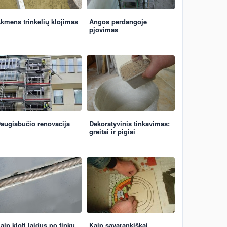
kmens trinkelių klojimas
Angos perdangoje
pjovimas
augiabučio renovacija
Dekoratyvinis tinkavimas:
greitai ir pigiai
aip kloti laidus po tinku
Kaip savarankiškai