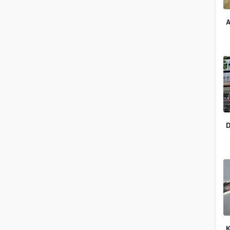
A
D
K