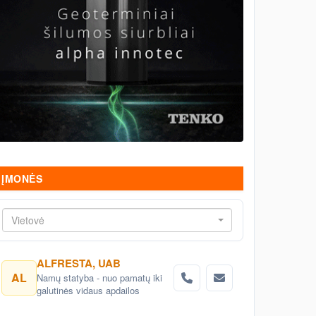
ĮMONĖS
Vietovė
ALFRESTA, UAB
AL
Namų statyba - nuo pamatų iki
galutinės vidaus apdailos