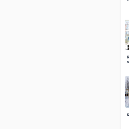
K
s
K