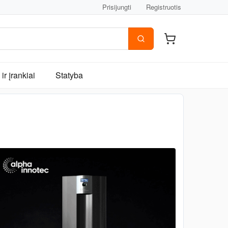
Prisijungti
Registruotis
ir įrankiai
Statyba