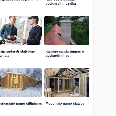
pasidaryti mozaiką
aip sudaryti statybinę
Kamino sandarinimas ir
ąmatą
apskardinimas
arkasinio namo šiltinimas
Modulinio namo statyba