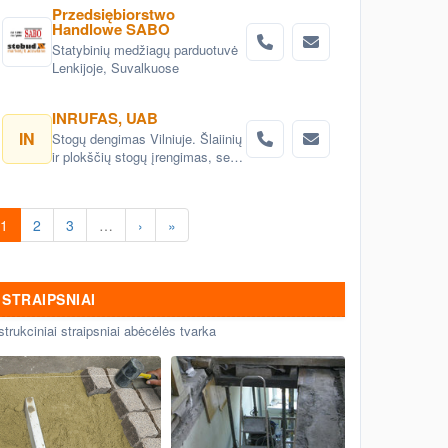
Przedsiębiorstwo
Handlowe SABO
Statybinių medžiagų parduotuvė
Lenkijoje, Suvalkuose
INRUFAS, UAB
IN
Stogų dengimas Vilniuje. Šlaiinių
ir plokščių stogų įrengimas, seno
stogo keitimas renovacija
Vilnius. Stogo dangos
montavimas Vilnius. stogo
1
2
3
…
›
»
skardinimas Vilniuje. Stogų
remonto darbai, stogo renovacija
Vilniuje.
STRAIPSNIAI
strukciniai straipsniai abėcėlės tvarka