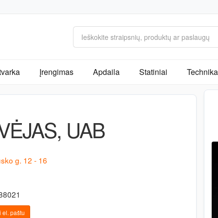
tvarka
Įrengimas
Apdaila
Statiniai
Technika 
VĖJAS, UAB
sko g. 12 - 16
488021
 el. paštu