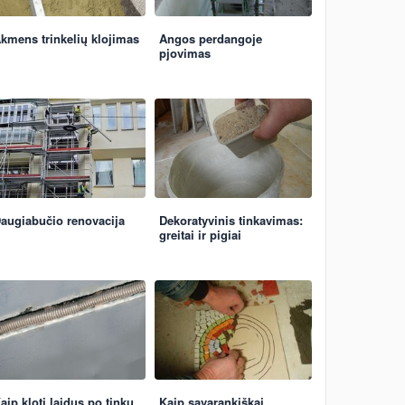
kmens trinkelių klojimas
Angos perdangoje
pjovimas
augiabučio renovacija
Dekoratyvinis tinkavimas:
greitai ir pigiai
aip kloti laidus po tinku
Kaip savarankiškai