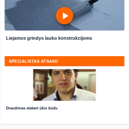
Liejamos grindys lauko konstrukcijoms
SPECIALISTAS ATSAKO
Draudimas statant ūkio būdu