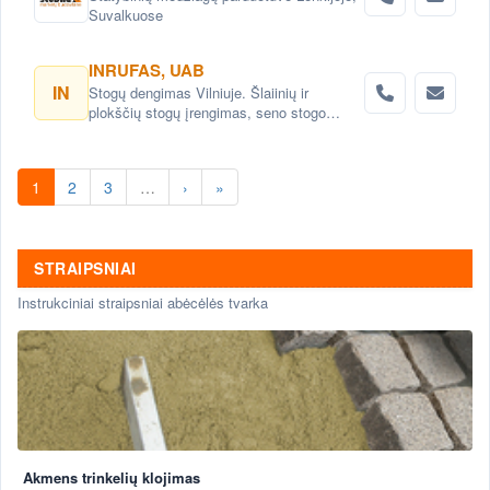
Suvalkuose
INRUFAS, UAB
IN
Stogų dengimas Vilniuje. Šlaiinių ir
plokščių stogų įrengimas, seno stogo
keitimas renovacija Vilnius. Stogo dangos
montavimas Vilnius. stogo skardinimas
Vilniuje. Stogų remonto darbai, stogo
1
2
3
…
›
»
renovacija Vilniuje.
STRAIPSNIAI
Instrukciniai straipsniai abėcėlės tvarka
Akmens trinkelių klojimas