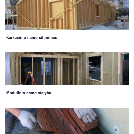
Karkasinio namo šiltinimas
Modulinio namo statyba