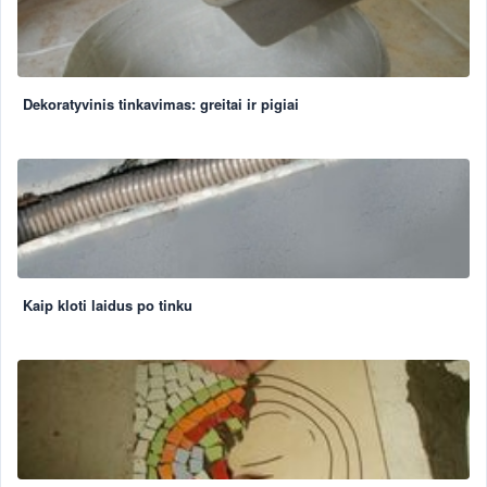
Dekoratyvinis tinkavimas: greitai ir pigiai
Kaip kloti laidus po tinku