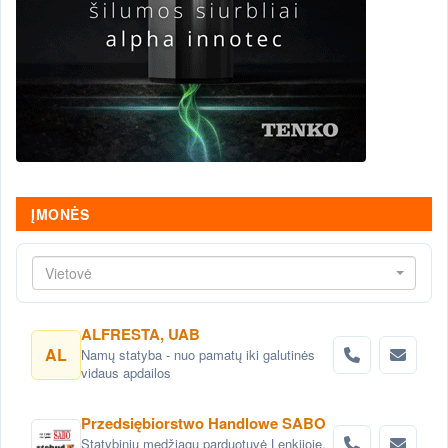
ĮMONĖS
Vietovė
ALFRESTA, UAB
AL
Namų statyba - nuo pamatų iki galutinės
vidaus apdailos
Przedsiębiorstwo Handlowe SABO
Statybinių medžiagų parduotuvė Lenkijoje,