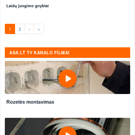
Laidų jungimo gnybtai
1
2
›
»
ASA.LT TV KANALO FILMAI
Rozetės montavimas