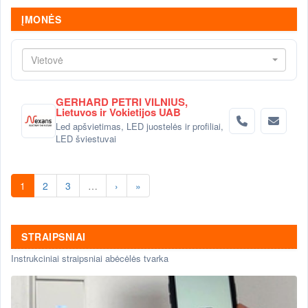
ĮMONĖS
Vietovė
GERHARD PETRI VILNIUS,
Lietuvos ir Vokietijos UAB
Led apšvietimas, LED juostelės ir profiliai,
LED šviestuvai
1
2
3
…
›
»
STRAIPSNIAI
Instrukciniai straipsniai abėcėlės tvarka