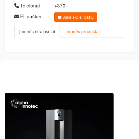
Telefonai
+370--
El. paštas
Susisiekti el. paštu
Įmonės straipsniai
Įmonės produktai