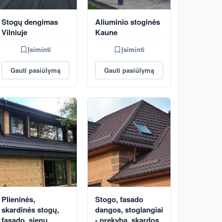
Stogų dengimas
Aliuminio stoginės
Vilniuje
Kaune
Įsiminti
Įsiminti
Gauti pasiūlymą
Gauti pasiūlymą
Plieninės,
Stogo, fasado
skardinės stogų,
dangos, stoglangiai
fasado, sienų
- prekyba, skardos