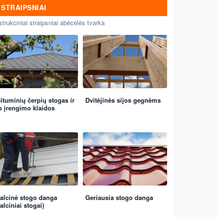
STRAIPSNIAI
strukciniai straipsniai abėcėlės tvarka
ituminių čerpių stogas ir
Dvitėjinės sijos gegnėms
o įrengimo klaidos
alcinė stogo danga
Geriausia stogo danga
falciniai stogai)