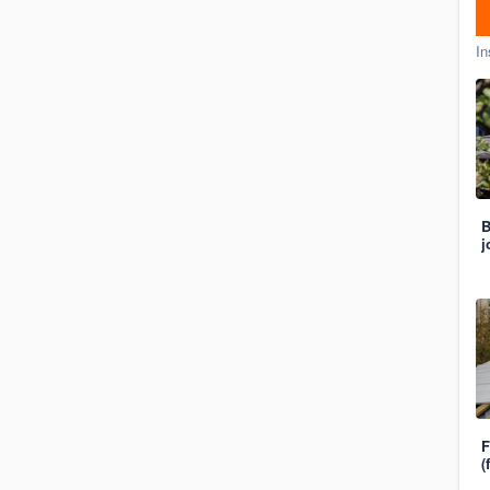
In
B
j
F
(