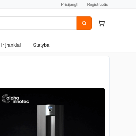
Prisijungti
Registruotis
ir įrankiai
Statyba