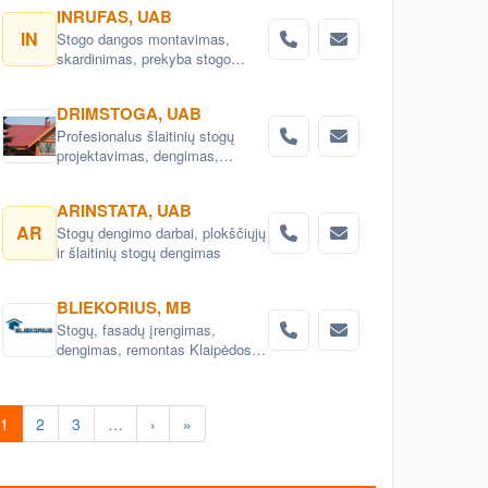
INRUFAS, UAB
IN
Stogo dangos montavimas,
skardinimas, prekyba stogo
dangomis, stoglangių
montavimas
DRIMSTOGA, UAB
Profesionalus šlaitinių stogų
projektavimas, dengimas,
perdengimas, remontas.
Karkasinių namų projektai ir
ARINSTATA, UAB
statyba.Laiptų gamyba ir
AR
Stogų dengimo darbai, plokščiųjų
įrengimas Vilniaus raj.
ir šlaitinių stogų dengimas
BLIEKORIUS, MB
Stogų, fasadų įrengimas,
dengimas, remontas Klaipėdos
rajone, Vakarų Lietuvoje
1
2
3
…
›
»