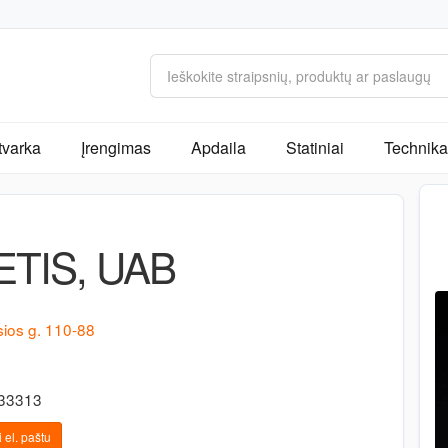
tvarka
Įrengimas
Apdaila
Statiniai
Technika 
ETIS, UAB
ios g. 110-88
-33313
 el. paštu