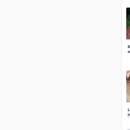
K
a
L
į