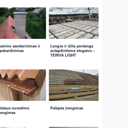
amino sandarinimas ir
Lengva ir šilta perdanga
pskardinimas
sutapdintiems stogams –
TERIVA LIGHT
ietaus nuvedimo
Palėpės įrengimas
rengimas