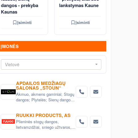
dangos - prekyba
lankstymas Kaune
Kaunas
Įsiminti
Įsiminti
ĮMONĖS
Vietovė
APDAILOS MEDŽIAGŲ
SALONAS „STOUN“
Akmuo, akmens gaminiai; Stogų
dangos; Plytelės; Sienų dangos;
Grindų dangos; Statybinės
medžiagos; Fasadai; stogai;
RUUKKI PRODUCTS, AS
interejeras; Apdailos medžiagos
Plieninės stogų dangos,
lietvamzdžiai, sniego užtvaros,
kopetėlės ir kt. stogo priedai