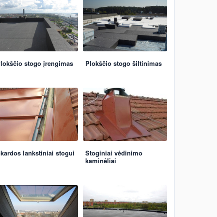
lokščio stogo įrengimas
Plokščio stogo šiltinimas
kardos lankstiniai stogui
Stoginiai vėdinimo
kaminėliai