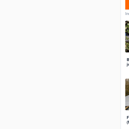
In
B
j
F
(