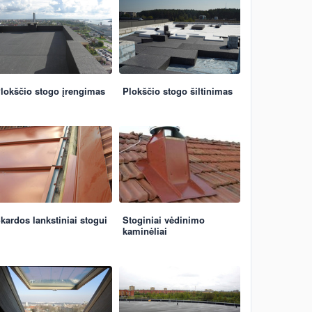
lokščio stogo įrengimas
Plokščio stogo šiltinimas
kardos lankstiniai stogui
Stoginiai vėdinimo
kaminėliai