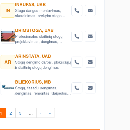
INRUFAS, UAB
IN
Stogo dangos montavimas,
skardinimas, prekyba stogo
dangomis, stoglangių
montavimas
DRIMSTOGA, UAB
Profesionalus šlaitinių stogų
projektavimas, dengimas,
perdengimas, remontas.
Karkasinių namų projektai ir
ARINSTATA, UAB
statyba.Laiptų gamyba ir
AR
Stogų dengimo darbai, plokščiųjų
įrengimas Vilniaus raj.
ir šlaitinių stogų dengimas
BLIEKORIUS, MB
Stogų, fasadų įrengimas,
dengimas, remontas Klaipėdos
rajone, Vakarų Lietuvoje
1
2
3
…
›
»