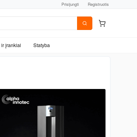
Prisijungti
Registruotis
ir įrankiai
Statyba