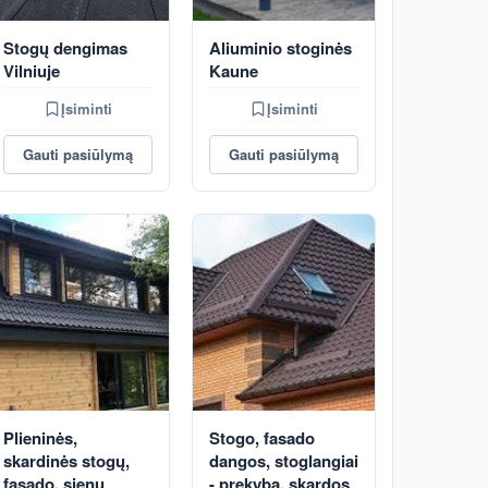
Stogų dengimas
Aliuminio stoginės
Vilniuje
Kaune
Įsiminti
Įsiminti
Gauti pasiūlymą
Gauti pasiūlymą
Plieninės,
Stogo, fasado
skardinės stogų,
dangos, stoglangiai
fasado, sienų
- prekyba, skardos