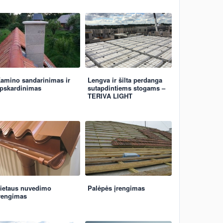
amino sandarinimas ir
Lengva ir šilta perdanga
pskardinimas
sutapdintiems stogams –
TERIVA LIGHT
ietaus nuvedimo
Palėpės įrengimas
rengimas