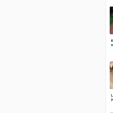
K
a
L
į