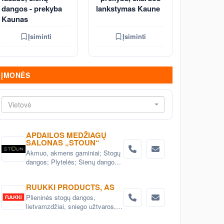
dangos - prekyba
lankstymas Kaune
Kaunas
Įsiminti
Įsiminti
ĮMONĖS
Vietovė
APDAILOS MEDŽIAGŲ
SALONAS „STOUN“
Akmuo, akmens gaminiai; Stogų
dangos; Plytelės; Sienų dangos;
Grindų dangos; Statybinės
medžiagos; Fasadai; stogai;
RUUKKI PRODUCTS, AS
interejeras; Apdailos medžiagos
Plieninės stogų dangos,
lietvamzdžiai, sniego užtvaros,
kopetėlės ir kt. stogo priedai