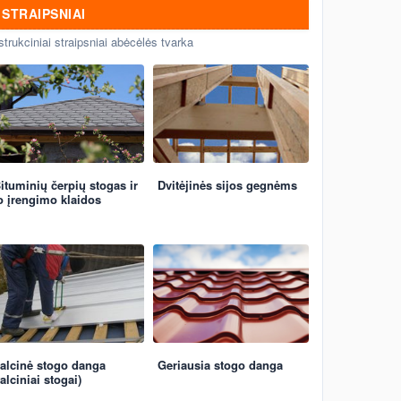
STRAIPSNIAI
strukciniai straipsniai abėcėlės tvarka
ituminių čerpių stogas ir
Dvitėjinės sijos gegnėms
o įrengimo klaidos
alcinė stogo danga
Geriausia stogo danga
falciniai stogai)