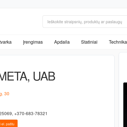
tvarka
Įrengimas
Apdaila
Statiniai
Technika 
META, UAB
g. 30
25069, +370-683-78321
 el. paštu