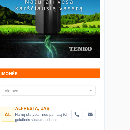
ĮMONĖS
Vietovė
ALFRESTA, UAB
AL
Namų statyba - nuo pamatų iki
galutinės vidaus apdailos