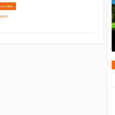
 el. paštu
.com