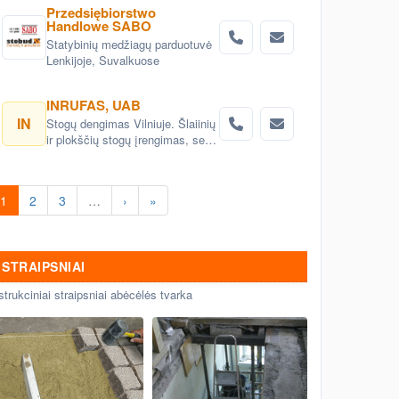
Przedsiębiorstwo
Handlowe SABO
Statybinių medžiagų parduotuvė
Lenkijoje, Suvalkuose
INRUFAS, UAB
IN
Stogų dengimas Vilniuje. Šlaiinių
ir plokščių stogų įrengimas, seno
stogo keitimas renovacija
Vilnius. Stogo dangos
montavimas Vilnius. stogo
1
2
3
…
›
»
skardinimas Vilniuje. Stogų
remonto darbai, stogo renovacija
Vilniuje.
STRAIPSNIAI
strukciniai straipsniai abėcėlės tvarka