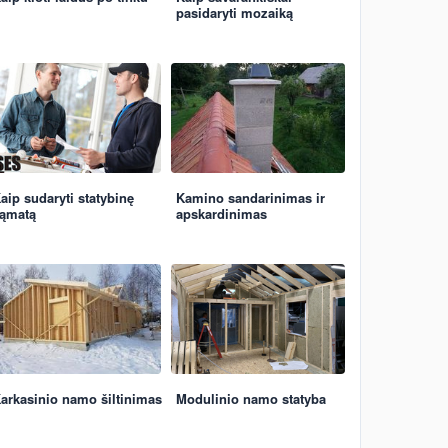
pasidaryti mozaiką
aip sudaryti statybinę
Kamino sandarinimas ir
ąmatą
apskardinimas
arkasinio namo šiltinimas
Modulinio namo statyba