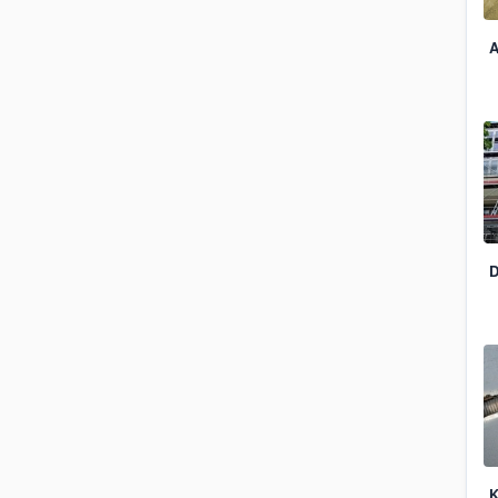
A
D
K