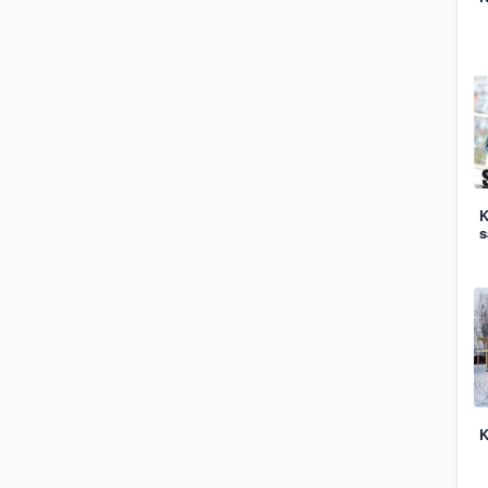
K
s
K