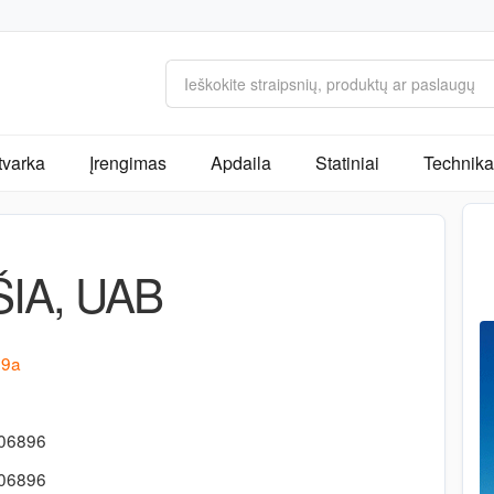
tvarka
Įrengimas
Apdaila
Statiniai
Technika 
IA, UAB
19a
306896
306896