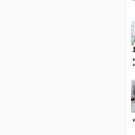
K
s
K