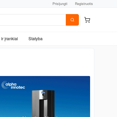
Prisijungti
Registruotis
ir įrankiai
Statyba