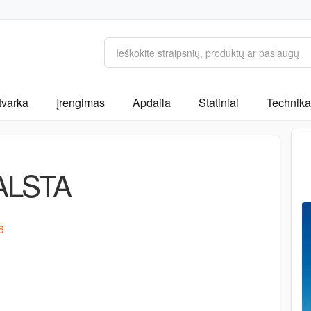
tvarka
Įrengimas
Apdaila
Statiniai
Technika 
ALSTA
6