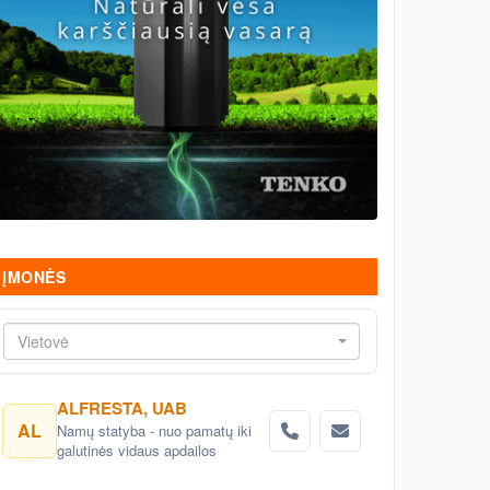
ĮMONĖS
Vietovė
ALFRESTA, UAB
AL
Namų statyba - nuo pamatų iki
galutinės vidaus apdailos