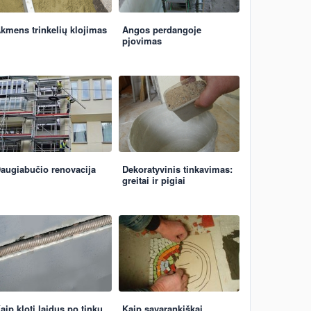
kmens trinkelių klojimas
Angos perdangoje
pjovimas
augiabučio renovacija
Dekoratyvinis tinkavimas:
greitai ir pigiai
aip kloti laidus po tinku
Kaip savarankiškai