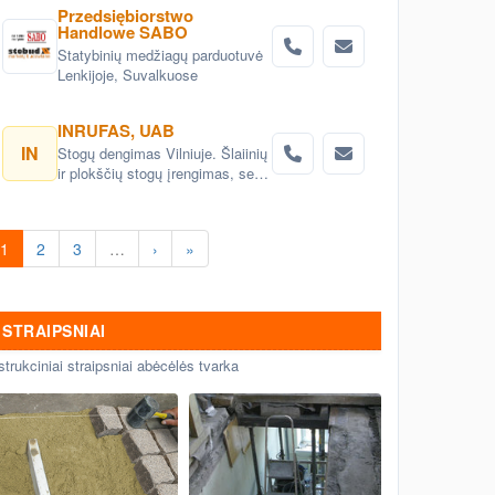
Przedsiębiorstwo
Handlowe SABO
Statybinių medžiagų parduotuvė
Lenkijoje, Suvalkuose
INRUFAS, UAB
IN
Stogų dengimas Vilniuje. Šlaiinių
ir plokščių stogų įrengimas, seno
stogo keitimas renovacija
Vilnius. Stogo dangos
montavimas Vilnius. stogo
1
2
3
…
›
»
skardinimas Vilniuje. Stogų
remonto darbai, stogo renovacija
Vilniuje.
STRAIPSNIAI
strukciniai straipsniai abėcėlės tvarka