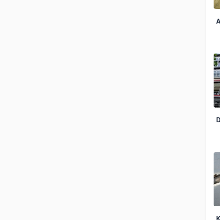
A
D
K