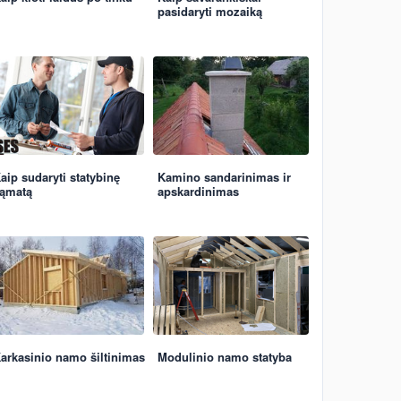
pasidaryti mozaiką
aip sudaryti statybinę
Kamino sandarinimas ir
ąmatą
apskardinimas
arkasinio namo šiltinimas
Modulinio namo statyba