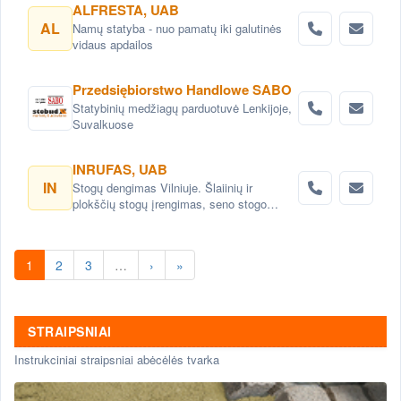
ALFRESTA, UAB
AL
Namų statyba - nuo pamatų iki galutinės
vidaus apdailos
Przedsiębiorstwo Handlowe SABO
Statybinių medžiagų parduotuvė Lenkijoje,
Suvalkuose
INRUFAS, UAB
IN
Stogų dengimas Vilniuje. Šlaiinių ir
plokščių stogų įrengimas, seno stogo
keitimas renovacija Vilnius. Stogo dangos
montavimas Vilnius. stogo skardinimas
Vilniuje. Stogų remonto darbai, stogo
1
2
3
…
›
»
renovacija Vilniuje.
STRAIPSNIAI
Instrukciniai straipsniai abėcėlės tvarka