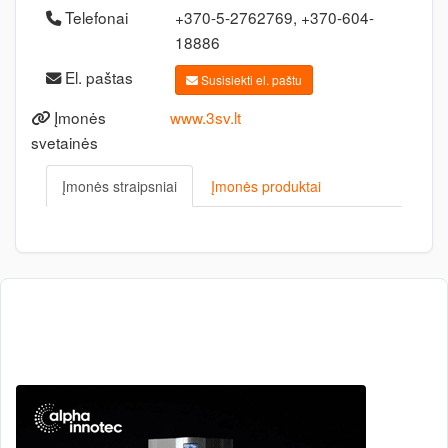
Telefonai
+370-5-2762769, +370-604-
18886
El. paštas
Susisiekti el. paštu
Įmonės
www.3sv.lt
svetainės
Įmonės straipsniai
Įmonės produktai