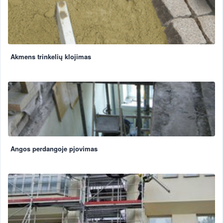
Akmens trinkelių klojimas
Angos perdangoje pjovimas