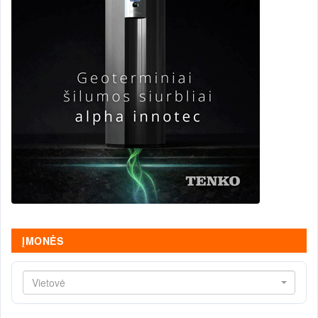
ĮMONĖS
Vietovė