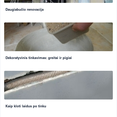
Daugiabučio renovacija
Dekoratyvinis tinkavimas: greitai ir pigiai
Kaip kloti laidus po tinku