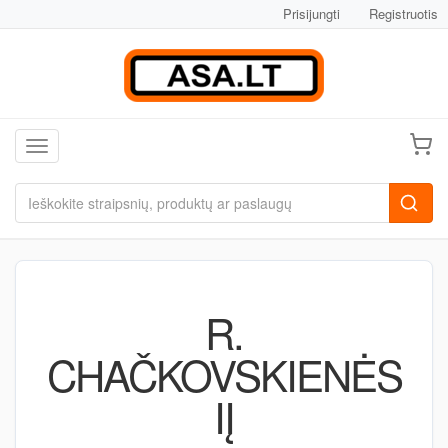
Prisijungti
Registruotis
Toggle navigation
R.
CHAČKOVSKIENĖS
IĮ