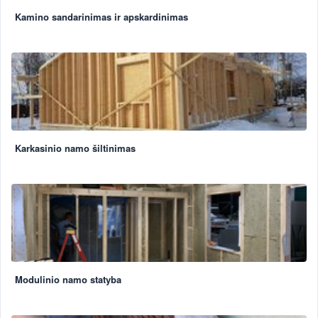
Kamino sandarinimas ir apskardinimas
Karkasinio namo šiltinimas
Modulinio namo statyba