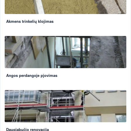
Akmens trinkelių klojimas
Angos perdangoje pjovimas
Daugiabučio renovacija