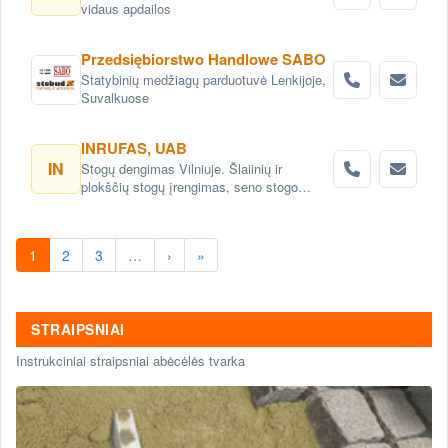
vidaus apdailos
Przedsiębiorstwo Handlowe SABO
Statybinių medžiagų parduotuvė Lenkijoje,
Suvalkuose
INRUFAS, UAB
IN
Stogų dengimas Vilniuje. Šlaiinių ir
plokščių stogų įrengimas, seno stogo
keitimas renovacija Vilnius. Stogo dangos
montavimas Vilnius. stogo skardinimas
Vilniuje. Stogų remonto darbai, stogo
1
2
3
…
›
»
renovacija Vilniuje.
STRAIPSNIAI
Instrukciniai straipsniai abėcėlės tvarka