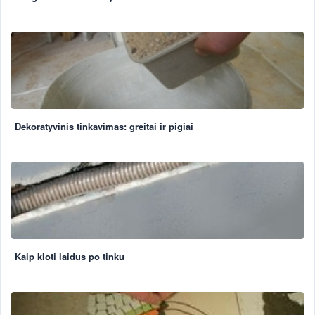
Dekoratyvinis tinkavimas: greitai ir pigiai
Kaip kloti laidus po tinku