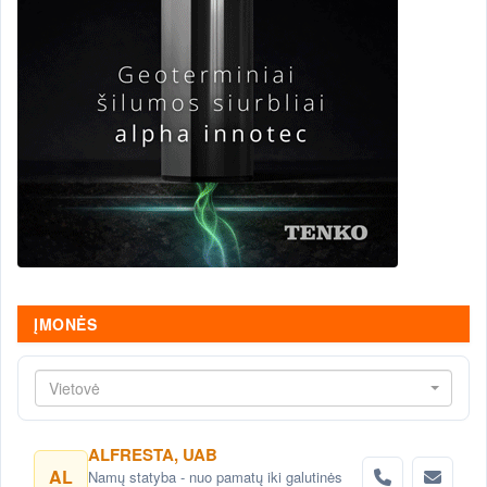
ĮMONĖS
Vietovė
ALFRESTA, UAB
AL
Namų statyba - nuo pamatų iki galutinės